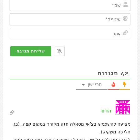
שם*
אימיי
אתר
42
תגובות
הכי ישן
הדס
מציעה להשתמש בצ'אי מסאלה חזק מקורר במקום קפה. (כן,
חליטה משקיק).
לגבי קמח ללא גלוטן . שים לב שצריך בערך חצי כמות קמח