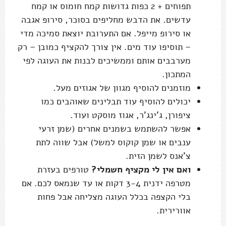
תפוחים + 2 כפות גדושות קמח חומוס או קמח
עדשים. את הדבש מחליפים בסוכר, סירופ אגבה
או סירופ מייפל. אם התערובת יוצאת סמיכה מדי
– תוסיפו עוד מים. אין צורך להקציף כמובן – רק
מערבבים אותם וממשיכים לבנות את העוגה לפי
המתכון.
מוזמנים להוסיף מגוון של אגוזים מעל.
יכולים להוסיף עוד תבלינים שאוהבים כמו
ציפורן, ג'ינג'ר, אגוז מוסקט ועוד.
אפשר להשתמש בשמנים אחרים (שמן זרעי
ענבים או שמן קוקוס למשל) אבל שווה לתת
צ'אנס לשמן הזית.
ואם אין לי מקציף חשמלי?
טורפים בעזרת
מטרפה ידנית 3-4 דקות או עד שנמאס לכם. אם
בלי הקצפה בכלל העוגה מצליחה אבל פחות
אוורירית.