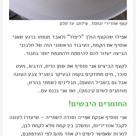
קצף אוורירי ונחמד. צילום: עז תלם
אפילו שהקצף הולך "ליפול" ולאבד מנפחו ברגע שאני
אוסיף את הקמח, העיבוד הראשוני הזה של חלבוני
הביצה יעזור להם להימתח ולהתנפח יותר בתנור.
לקצף הביצים אני מוסיף את שמן הזית, הדבש, מעט
סוכר, מים מחוזקים בקפה (בעיקר בשביל צבע העוגה
אבל גם בשביל הטעם), תבלינים (שמתי בהרט,
מוזמנים לשים קינמון), ואז אני נכנס עם..
החומרים היבשים!
אני מוסיף אבקת אפייה וסודה לשתייה – שיעזרו לעוגה
לקבל אווריריות, ומשלב בין קמח מלא לקמח לבן,
למרות שאפשר לשים רק אחד מהם לפי העדפתכם,