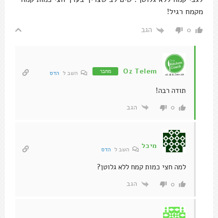
מקמח רגיל!
הגב
0
Oz Telem
מחבר
השב ל
הדס
תודה רבה!
הגב
0
מיכל
השב ל
הדס
למה חצי כמות קמח ללא גלוטן?
הגב
0