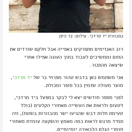
במכוורת יד מרדכי. צילום: בר ניסן
רוב האנזימים מתפרקים באפייה אבל חלקם שורדים את
החום וממשיכים לעבוד בתוך העוגה אפילו אחרי
שיצאה מהתנור.
אני משתמש כאן בדבש טהור מפרחי בר של
יד מרדכי
,
מוצר מעולה שזמין בכל סופר ומכולת.
לפני מספר חודשים יצא לי לבקר במפעל ביד מרדכי,
לטעום ולראות את העשייה מאחורי הקלעים (כולל
טעימת חלות דבש שהגיעו ישר מהכוורות בשטח), וזה
תמיד מרגש לראות כמה מאמץ והשקעה עומדת מאחורי
חומרי הגלם הלכאורה יומיומיים.