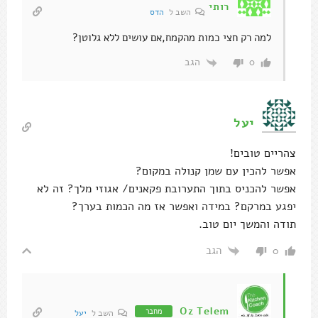
רותי
השב ל
הדס
למה רק חצי כמות מהקמח,אם עושים ללא גלוטן?
הגב
0
יעל
צהריים טובים!
אפשר להכין עם שמן קנולה במקום?
אפשר להכניס בתוך התערובת פקאנים/ אגוזי מלך? זה לא
יפגע במרקם? במידה ואפשר אז מה הכמות בערך?
תודה והמשך יום טוב.
הגב
0
Oz Telem
מחבר
השב ל
יעל