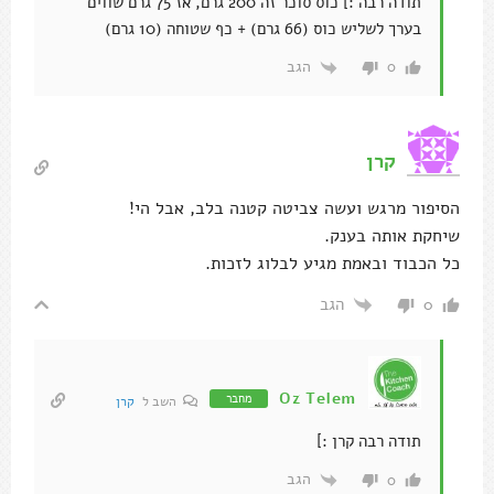
תודה רבה :] כוס סוכר זה 200 גרם, אז 75 גרם שווים
בערך לשליש כוס (66 גרם) + כף שטוחה (10 גרם)
הגב
0
קרן
הסיפור מרגש ועשה צביטה קטנה בלב, אבל הי!
שיחקת אותה בענק.
כל הכבוד ובאמת מגיע לבלוג לזכות.
הגב
0
Oz Telem
מחבר
השב ל
קרן
תודה רבה קרן :]
הגב
0