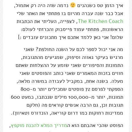
איך הזמן טס כשנהנים
נדמה שזה היה רק אתמול,
אבל כבר שנה עברה מהיום בו פתחתי את האתר שלי
The Kitchen Coach
, לצפייה, העליתי את הכתבות
הראשונות, פתחתי עמוד פייסבוק והכרזתי לעולם:
שלום! אני כאן ללמד אתכם איך מתכונים עובדים :]
מה אני יכול לספר לכם על השנה החולפת? שאני
מרגיש בעיקר גאווה וסיפוק, שמגיעים מהתגובות,
התמונות והסיפורים שאני שומע על ההצלחות שאתם
חווים בזכות המאמרים שאני כותב והפוסטים שאני
מעלה. בשנה אחת, במקביל לעבודה במשרה מלאה,
הספקתי לפרסם 72 פוסטים שמכילים יותר מ-800
תמונות, יותר מ-100,000 מילים שנכתבו, כמעט 600
תגובות וכן, גם הרבה אנשים קוראים פה (חלקם
ממדינות רחוקות כמו דרום קוריאה, הונדורס וטאיוון).
הפוסט שהכי אהבתם הוא ה
מדריך המלא להכנת מוקפץ
,