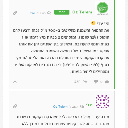
Oz Telem
מחבר
השב ל
עדי
היי עדי
את החמאה והשמנת מחליפים ב-300 מ"ל (כוס ורבע) קרם
קוקוס (32% שומן), ומוסיפים 2 כפיות מיץ לימון או 1
כפית חומץ לתערובת. השילוב בין השניים יתן את אותו
אפקט כמו השילוב של החמאה והשמנת החמוצה.
את קרם הקוקוס שימי בהתחלת ההכנה ואת הלימון/חומץ
בסוף (לפני השוקולד צ'יפס) כי הם מגיבים לאבקת האפייה
ומתחילים לייצר בועות.
הגב
0
עדי
השב ל
Oz Telem
תודה עז….אבל נורא קשה לי למצוא קרם קוקוס בכשרות
מהודרת….מה לגבי קצפת צמחית (נוזלית כמובן ללא