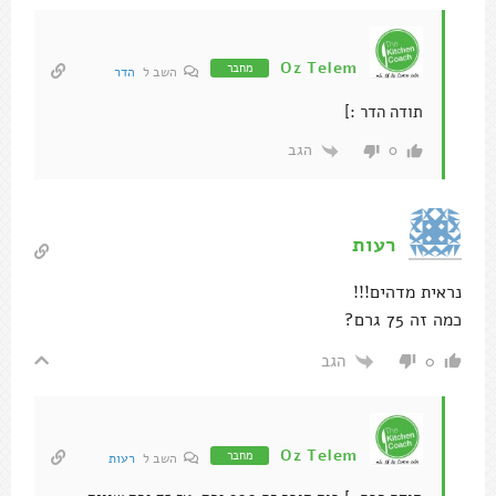
Oz Telem
מחבר
השב ל
הדר
תודה הדר :]
הגב
0
רעות
נראית מדהים!!!
כמה זה 75 גרם?
הגב
0
Oz Telem
מחבר
השב ל
רעות