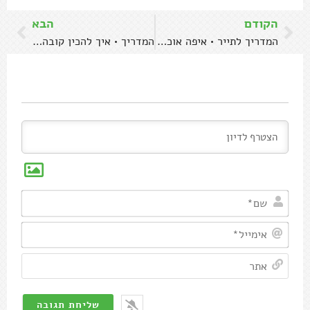
הקודם
הבא
המדריך לתייר • איפה אוכלים (בזול) בברלין
המדריך • איך להכין קובה סולת ברוטב סלק אדום
שם*
אימיי
אתר