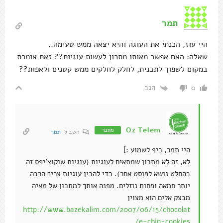
תמר
היי עוז, הכנתי את העוגה והיא יצאה ממש טעימה..
שאלה: האם אפשר מאותו מתכון לעשות עוגיות?? זאת אומרת
במקום לשפוך לתבנית, לחלק לחלקים ממש קטנים ולאפות??
הגב
0
Oz Telem
מחבר
השב ל
תמר
היי תמר, כיף לשמוע :]
לא, זה לא מתכון שמתאים לעוגיות (עוגיות שוקוצ'יפס זה
בהחלט נושא לפוסט אחר). כדי להכין עוגיות צריך הרבה
יותר חמאה ופחות נוזלים. מפנה אותך למתכון של מאיה
מבצק אלים הוא מצוין
http://www.bazekalim.com/2007/06/15/chocolat
e-chip-cookies/