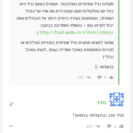
מקלות וניל אמיתיים באלכוהול. תמצית בטעם וניל היא
נוזל עם מולקולות טעם שמזכירות את אלו של הוניל
האמיתי, שמופקות בצורה כימית (יותר על ההבדלים אתה
יכול לקרוא כאן – בשאלה האחרונה בכתבה
) .
http://food.walla.co.il/item/2789531
אפשר למצוא תמצית וניל אמיתית בחנויות תבלינים או
חנויות המתמחות באוכל ואפייה (4שף, לגעת באוכל
וכולי)
בהצלחה :]
הגב
0
הדר
מזל טוב ובהצלחה בהמשך!
הגב
0