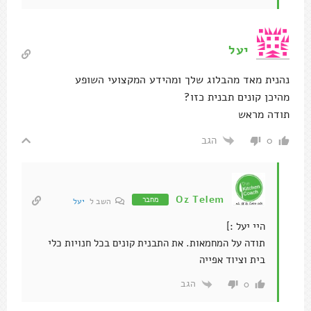
יעל
נהנית מאד מהבלוג שלך ומהידע המקצועי השופע
מהיכן קונים תבנית כזו?
תודה מראש
הגב
0
Oz Telem
מחבר
השב ל
יעל
היי יעל :]
תודה על המחמאות. את התבנית קונים בכל חנויות כלי
בית וציוד אפייה
הגב
0