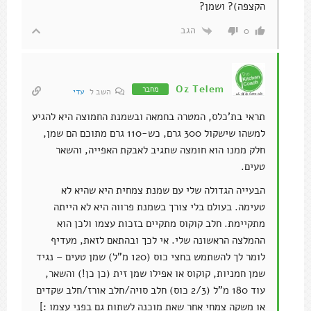
הקצפה)? ושמן?
הגב
0
Oz Telem
מחבר
השב ל
עדי
תראי בת'כלס, המטרה בחמאה ובשמנת החמוצה היא להגיע
למשהו שישקול 300 גרם, כש-110 גרם מתוכם הם שמן,
חלק ממנו הוא חומצה שתגיב לאבקת האפייה, והשאר
טעים.
הבעייה הגדולה שלי עם שמנת צמחית היא שהיא לא
טעימה. בעולם בלי צורך בשמנת פרווה היא לא הייתה
מתקיימת. חלב קוקוס מתקיים בזכות עצמו ולכן הוא
ההמלצה הראשונה שלי. אי לכך ובהתאם לזאת, מעדיף
לומר לך להשתמש בחצי כוס (120 מ"ל) שמן טעים – נגיד
שמן חמניות, קוקוס או אפילו שמן זית (כן כן!) והשאר,
עוד 180 מ"ל (2/3 כוס) חלב סויה/חלב אורז/חלב שקדים
או משקה צמחי אחר שאת מוכנה לשתות גם בפני עצמו :]