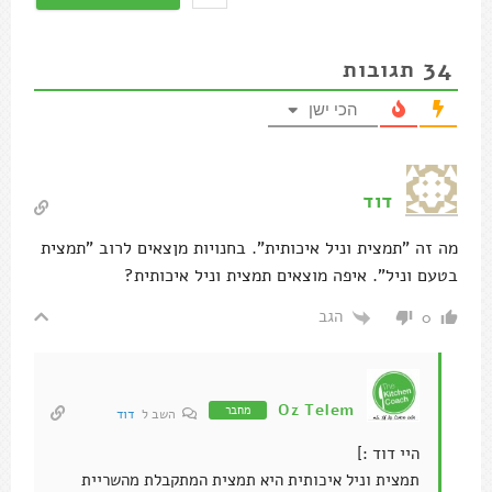
34
תגובות
הכי ישן
דוד
מה זה "תמצית וניל איכותית". בחנויות מןצאים לרוב "תמצית
בטעם וניל". איפה מוצאים תמצית וניל איכותית?
הגב
0
Oz Telem
מחבר
השב ל
דוד
היי דוד :]
תמצית וניל איכותית היא תמצית המתקבלת מהשריית