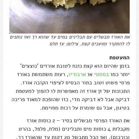
את האורז מבשלים עם תבלינים במים עד שהוא רך ואז נותנים
לו להתקרר ומועכים קצת. צילום: עז תלם
המעטפת
בזמן שהיום הוא קצת נזנח לטובת אורזים 'נוצצים'
יותר כמו
בסמטי
או
ארבוריו
, רעות משתמשת באורז
פרסי פשוט וטוב בתור הבסיס לציפוי הקובה אורז.
התכונות של זן אורז זה מאפשרות לו להפוך למעטפת
דביקה אבל לא דביקה מדי, כזו שהופכת למאוד פריכה
בטיגון, אבל גם שומרת על רכות מסוימת.
את האורז הפרסי מבשלים בסיר – 2 כוסות אורז
מקבלות 4 כוסות מים ותבלינים (מלח, פלפל, בהרט
וכורכום), ואז הכל מתבשל 20 דקות עד שהאורז רך.