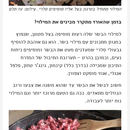
המילוי מתחיל בטיגון בצל אליו מוסיפים סלרי. צילום: עז תלם
בזמן שהאורז מתקרר מכינים את המילוי!
למילוי הבשר שלה רעות מוסיפה בצל מטוגן, שנפוץ
במגוון מתכונים עם מילוי בשר. הוא גם אוהבת להוסיף
גבעולי סלרי שמעדנים מעט את הבשר ומוסיפים ניחוח
נעים, וכמובן בהרט – תערובת התיבול של המזרח
התיכון שמכילה (בדרך כלל) קינמון, גינג'ר טחון, פלפל
אנגלי, אגוז מוסקט וצפורן.
חשוב לבשל את הבשר עד שהוא משנה את צבעו ורוב
הנוזלים מתאדים. ככה גם הטעם מרוכז יותר וגם המילוי
נוח יותר לעבודה.