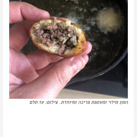
המון מילוי ומעטפת פריכה ומיוחדת. צילום: עז תלם