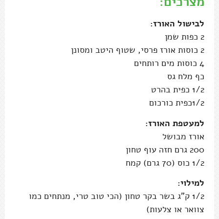
מצרכים:
לבישול האורז:
2 כפות שמן
2 כוסות אורז פרסי, שטוף היטב ומסונן
4 כוסות מים רותחים
כף מלח גס
1/2 כפית בהרט
1/2כפית כורכום
למעטפת האורז:
אורז מבושל
200 גרם חזה עוף טחון
1/2 כוס (70 גרם) קמח
למילוי:
1/2 ק"ג בשר בקר טחון (הכי טוב טרי, מנתחים כמו
צוואר או צלעות)