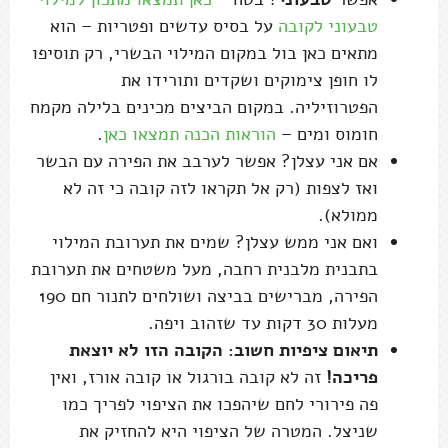
טבעוני לקובה
על בסיס עדשים ופטריות – הוא
מתאים כאן בול במקום המילוי הבשרי, רק תוסיפו
לו חופן צימוקים ושקדים ותורידו את
הפטרוזיליה. במקום הביצים מכינים בלילה מקמח
חומוס ומים –
הוראות הכנה תמצאו כאן
.
אם אני עצלן? אפשר לערבב את הפירה עם הבשר
ואז לצפות (רק אל תקראו לזה קובה כי זה לא
ממולא).
ואם אני ממש עצלן? שמים את תערובת המילוי
בתבנית מלבנית רחבה, מעל משטחים את תערובת
הפירה, מברישים בביצה ושולחים לתנור חם 190
מעלות 30 דקות עד שזהוב ויפה.
תיאום ציפיות חשוב: הקובה הזו לא יוצאת
פריכה!
זה לא קובה בורגול או קובה אורז, ואין
פה פירורי לחם שיהפכו את הציפוי לפריך כמו
שניצל. המטרה של הציפוי היא להחזיק את