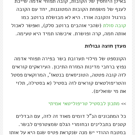
באילן היוחסין של הקובות, קובה תפוחי אדמה שייכת
לענף של משפחת הקובות המטוגנות, יחד עם הקובה
בורגול והקובה אורז. היא לא מבושלת ברוטב כמו
קובה סולת
(שהכי אוהבים ברוטב סלק), ואפשר לאכול
אותה חמה, קרה ופושרת. איכשהו תמיד היא טעימה.
מעדן חוצה גבולות
הקונספט של מילוי תערובת בשר בפירה תפוחי אדמה
נפוץ ברחבי מדינות המזרח התיכון. העיראקים קוראים
לזה קובה פטטה, הטוניסאים בנטאז', המרוקאים פסטל
והטריפולטאים קוראים לזה בסטיל (א בסטילה, תלוי
את מי שואלים).
>>
מתכון לבסטיל טריפוליטאי אמיתי
כל המתכונים הנ"ל דומים מאוד זה לזה, עם הבדלים
קטנים בתבלינים ובחומרי הגלם שמצטרפים לבשר.
במטבח ההודי יש מנה שנקראת פטיס שגם היא על אותו