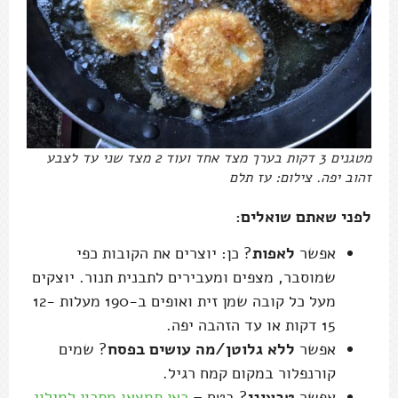
מטגנים 3 דקות בערך מצד אחד ועוד 2 מצד שני עד לצבע
זהוב יפה. צילום: עז תלם
לפני שאתם שואלים:
אפשר
לאפות
? כן: יוצרים את הקובות כפי
שמוסבר, מצפים ומעבירים לתבנית תנור. יוצקים
מעל כל קובה שמן זית ואופים ב-190 מעלות 12-
15 דקות או עד הזהבה יפה.
אפשר
ללא גלוטן/מה עושים בפסח
? שמים
קורנפלור במקום קמח רגיל.
אפשר
טבעוני
? בטח –
כאן תמצאו מתכון למילוי