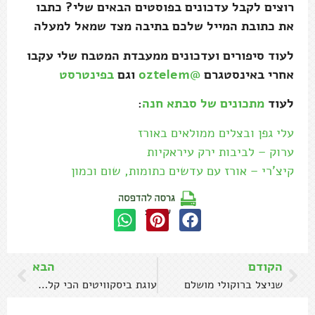
רוצים לקבל עדכונים בפוסטים הבאים שלי? כתבו
את כתובת המייל שלכם בתיבה מצד שמאל למעלה
לעוד סיפורים ועדכונים ממעבדת המטבח שלי עקבו
אחרי באינסטגרם
@oztelem
וגם
בפינטרסט
לעוד
מתכונים של סבתא חנה
:
עלי גפן ובצלים ממולאים באורז
ערוק – לביבות ירק עיראקיות
קיצ'רי – אורז עם עדשים כתומות, שום וכמון
שתפו:
הקודם
הבא
שניצל ברוקולי מושלם
עוגת ביסקוויטים הכי קלה בעולם