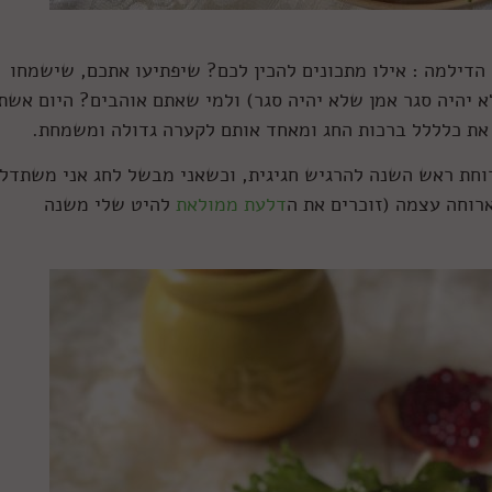
דילמה : אילו מתכונים להכין לכם? שיפתיעו אתכם, שישמחו
 יהיה סגר אמן שלא יהיה סגר) ולמי שאתם אוהבים? היום אשת
את כלללל ברכות החג ומאחד אותם לקערה גדולה ומשמחת.
רוחת ראש השנה להרגיש חגיגית, וכשאני מבשל לחג אני משתדל
רוחה עצמה (זוכרים את ה
דלעת ממולאת
להיט שלי משנה