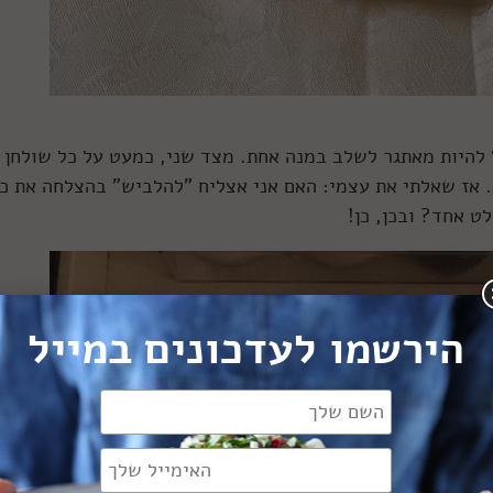
ל להיות מאתגר לשלב במנה אחת. מצד שני, כמעט על כל שולחן 
ת. אז שאלתי את עצמי: האם אני אצליח "להלביש" בהצלחה את כ
ט אחד? ובכן, כן!
הירשמו לעדכונים במייל