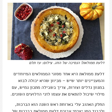
דלעת ממולאת! הנסיכה של החג. צילום: עז תלם
דלעת ממולאת היא אחד מסוגי הממולאים המיוחדים
והמעניינים יותר שיש – מכיוון שהיא יכולה לבוא
במגוון גדלים וצורות, צריך בשבילה מתכון גמיש, עם
מילוי שיכול להתאים את עצמו לזני הדלועים השונים.
החלק האהוב עלי בארוחת ראש השנה הוא הברכות,
ולכבוד החג יצרתי עבורם דלעת ממולאת בברכות של