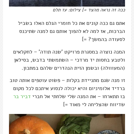
ככה זה נראה מהצד =] צילום: עז תלם
אתם גם ככה קונים את כל חומרי הגלם האלו בשביל
הברכות, אז למה לא להפוך אותם גם למנה שתיכנס
לסעודה בהמשך? =]
המנה נוצרה במסגרת פרויקט 'שנה תודה' – לחקלאים
ולטבע בחסות יד מרדכי – השתמשתי בדבש, בסילאן
(המעווולה) ובשמן הזית הנהדרים שלהם במתכון.
זו מנה שגם מתניידת בקלות – פשוט עוטפים אותה טוב
ברדיד אלומיניום והיא יכולה לנסוע איתכם לכל מקום
בו תתארחו – את המנה שלי שלחתי אל חברי
דביר בר
שדיווח שהצליחה לי מאוד =]