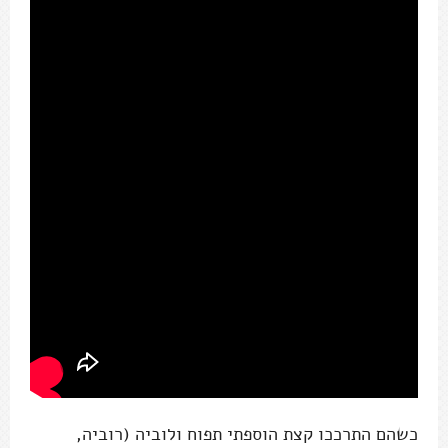
כשהם התרככו קצת הוספתי תפוח ולוביה (רוביה,