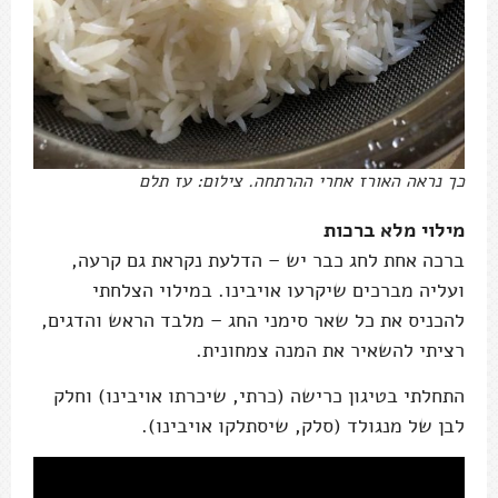
כך נראה האורז אחרי ההרתחה. צילום: עז תלם
מילוי מלא ברכות
ברכה אחת לחג כבר יש – הדלעת נקראת גם קרעה,
ועליה מברכים שיקרעו אויבינו. במילוי הצלחתי
להכניס את כל שאר סימני החג – מלבד הראש והדגים,
רציתי להשאיר את המנה צמחונית.
התחלתי בטיגון כרישה (כרתי, שיכרתו אויבינו) וחלק
לבן של מנגולד (סלק, שיסתלקו אויבינו).