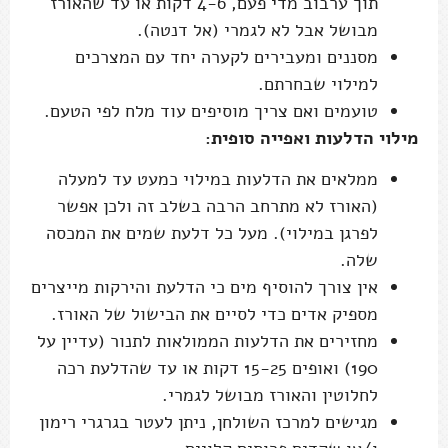
תוך ערבוב מדי פעם, 4-6 דקות או עד שהאורז
מבושל אבל לא לגמרי (אל דנטה).
מסננים ומעבירים לקערה יחד עם המצרכים
למילוי שבחרתם.
טועמים ואם צריך מוסיפים עוד מלח לפי הטעם.
מילוי הדלעות ואפייה סופית:
ממלאים את הדלעות במילוי כמעט עד למעלה
(האורז לא מתרחב הרבה בשלב זה ולכן אפשר
לפרגן במילוי). מעל כל דלעת שמים את המכסה
שלה.
אין צורך להוסיף מים כי הדלעת והירקות מייצרים
מספיק אדים כדי לסיים את הבישול של האורז.
מחזירים את הדלעות הממולאות לתנור (עדיין על
190) ואופים 15-25 דקות או עד שהדלעת רכה
לחלוטין והאורז מבושל לגמרי.
מגישים למרכז השולחן, ניתן לעטר בגרגרי רימון