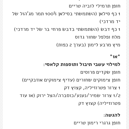
חופן תרמילי לוביה טריים
1 כף סילאן (השתמשתי בסילאן 100% תמר מג'הול של
יד מרדכי)
1 כף דבש (השתמשתי בדבש פרחי בר של יד מרדכי)
מלח ופלפל שחור גדוס
מיץ מרבע לימון (בערך 2 כפות)
*או*
למילוי עשבי תיבול ותוספות קלאסי:
חופן שקדים פרוסים
חופן צימוקים שחורים (עדיף צימוקים אוזבקיים)
1 צרור פטרוזיליה, קצוץ דק
1/2 צרור שמיר/נענע/כוסברה/הצל ירוק (או עוד
פטרוזיליה) קצוץ דק
להגשה:
חופן גרגרי רימון טריים