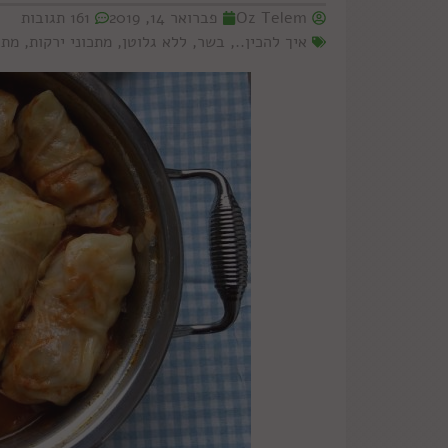
Oz Telem
פברואר 14, 2019
161 תגובות
איך להכין..
,
בשר
,
ללא גלוטן
,
מתכוני ירקות
,
מתכ