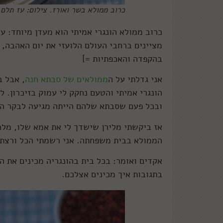
כרוב ממולא בשר ואורז. צילום: עז תלם
כרוב ממולא הונגרי אמיתי הוא מעדן מיוחד: ע
מציינים ברחבי העולם הלועזי את יום האהבה, 
בהקפדה והאכפתיות =]
אני גדלתי על ה
ממולאים של סבתא חנה
, אבל ב
הונגרי אמיתי והטעם נחקק לי עמוק בזיכרון. 
ובכל פעם שסבתא שלהם הייתה מגיעה לבקר היא
אז ביקשתי מלירן שישדך לי את אמא שלו, מלכה
הממולא בבית משפחתה. אני רשמתי הכל ורצתי
אקדים ואומר: בכל בית בהונגריה מכינים את 
בתגובות איך מכינים אצלכם.