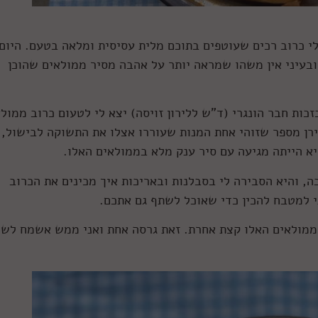
לי כרוב רכים שעוטפים בתוכם מלית עסיסית ומלאה בטעם. היום
ובעיני אין משהו שמראה יותר על אהבה מסיר ממולאים שהוכן
זכות חבר הונגרי (ד"ש ללירון זויסה) יצא לי לטעום כרוב ממול
לירן מספר שזוהי אחת המנות שעוררו אצלו את התשוקה לבישול,
 הייתה מגיעה עם סיר ענק מלא בממולאים האלו.
, והיא הסבירה לי בסבלנות ובאריכות איך מכינים את הכרוב
 למטבח להכין כדי שאוכל לשתף גם אתכם.
הממולאים האלו קצת אחרת. זאת גרסה אחת ואני ממש אשמח לש