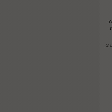
לה
ת
וצמה גבוהה 15-20 דקות. חשוב