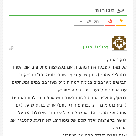
52
תגובות
הכי ישן
אירית אורן
בוקר טוב,
קל מאד לטבען את המתכון, אם בקציצות מחליפים את הטחון
בתחליף צמחי (טחון טבעוני או שבבי סויה וכד') ובמקום
הביצים מערבבים פנימה קמח חומוס מעורבב במים ומשחקים
עם הכמויות לתערובת דביקה מספיק.
בנוסף, החלפה טובה ללחם רטוב הוא או פירורי לחם רטובים
(רבע כוס מים + 2 כפות פירורי לחם) או שיבולת שועל (גם
אותה אני מרטיבה), או שילוב של שניהם. שיבולת השועל
עושה בקציצות איזה קסם של נימוחות, לא יודעת להסביר את
הכימיה.
שנה טובה ותודה רבה על המתכון,