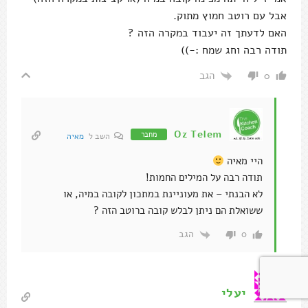
אבל עם רוטב חמוץ מתוק.
האם לדעתך זה יעבוד במקרה הזה ?
תודה רבה וחג שמח :-))
הגב
0
Oz Telem
מחבר
השב ל
מאיה
היי מאיה
תודה רבה על המילים החמות!
לא הבנתי – את מעוניינת במתכון לקובה במיה, או
ששואלת הם ניתן לבלש קובה ברוטב הזה ?
הגב
0
יעלי