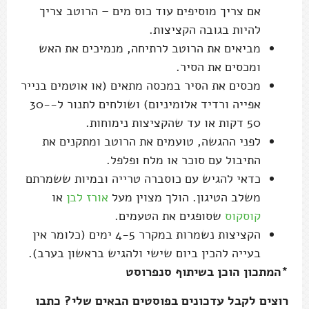
אם צריך מוסיפים עוד כוס מים – הרוטב צריך
להיות בגובה הקציצות.
מביאים את הרוטב לרתיחה, מנמיכים את האש
ומכסים את הסיר.
מכסים את הסיר במכסה מתאים (או אוטמים בנייר
אפייה ורדיד אלומיניום) ושולחים לתנור ל-30-
50 דקות או עד שהקציצות נימוחות.
לפני ההגשה, טועמים את הרוטב ומתקנים את
התיבול עם סוכר או מלח ופלפל.
כדאי להגיש עם כוסברה טרייה ובמיות ששמרתם
משלב הטיגון. הולך מצוין מעל
אורז לבן
או
קוסקוס
שסופגים את הטעמים.
הקציצות נשמרות במקרר 4-5 ימים (כלומר אין
בעייה להכין ביום שישי ולהגיש בראשון בערב).
*המתכון הוכן בשיתוף סנפרוסט
רוצים לקבל עדכונים בפוסטים הבאים שלי? כתבו