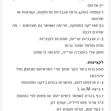
יין אדום)
1 קופסה (400 גרם) עגבניות מרוסקות, קצוצות או
שלמות
כף פפריקה (מתוקה, חריפה ואפשר גם מעושנת – מה
שזורם לכם)
2-3 עגבניות טריות, חתוכות לקוביות
מלח ופלפל שחור גרוס
חופן עלי כוסברה טרייה, להגשה (רשות)
לקציצות:
500 גרם בשר בקר טחון טרי (שראיתם שנטחן מול
עיניכם)
2-3 פרוסות לחם, מושרות במים כדקה וסחוטות
1 ביצה M או L
1 כף בהרט (אפשר לשים יותר או פחות לפי הטעם)
1/2 צרור פטרוזיליה, קצוץ דק
1 בצל קטן, קלוף וקצוץ דק