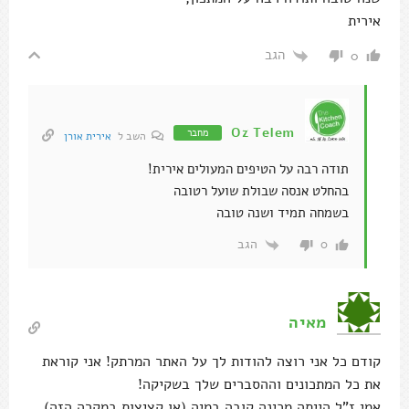
אירית
הגב
0
Oz Telem
מחבר
השב ל
אירית אורן
תודה רבה על הטיפים המעולים אירית!
בהחלט אנסה שבולת שועל רטובה
בשמחה תמיד ושנה טובה
הגב
0
מאיה
קודם כל אני רוצה להודות לך על האתר המרתק! אני קוראת
את כל המתכונים וההסברים שלך בשקיקה!
אמי ז"ל הייתה מכינה קובה במיה (או קציצות במקרה הזה)