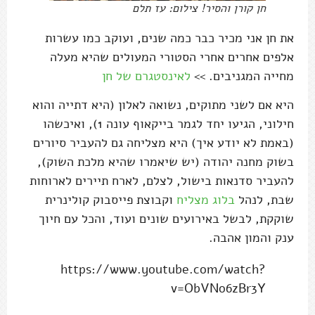
חן קורן והסיר! צילום: עז תלם
את חן אני מכיר כבר כמה שנים, ועוקב כמו עשרות
אלפים אחרים אחרי הסטורי המעולים שהיא מעלה
מחייה המגניבים. >>
לאינסטגרם של חן
היא אם לשני מתוקים, נשואה לאלון (היא דתייה והוא
חילוני, הגיעו יחד לגמר בייקאוף עונה 1), ואיכשהו
(באמת לא יודע איך) היא מצליחה גם להעביר סיורים
בשוק מחנה יהודה (יש שיאמרו שהיא מלכת השוק),
להעביר סדנאות בישול, לצלם, לארח תיירים לארוחות
שבת, לנהל
בלוג מצליח
וקבוצת פייסבוק קולינרית
שוקקת, לבשל באירועים שונים ועוד, והכל עם חיוך
ענק והמון אהבה.
https://www.youtube.com/watch?
v=ObVNo6zBr3Y