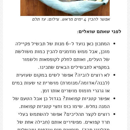
אפשר להכין 4 ימים מראש. צילום: עז תלם
לפני שאתם שואלים:
המתכון כאן נועד ל-6 מנות של תבשיל פקיילה
מוכן, אבל ממש מוזמנים להכין כמות משולשת
של העלים, ואותם לחלק לקופסאות ולשמור
במקפיא לתבשילים הבאים שתכינו.
לא רוצים לוביה? אפשר לשים במקום שעועית
(לבנה/אדומה/מנומרת) מושרית 12 שעות במים
או גרגרי חומוס מושרים אותו זמן.
אפשר קטניות קפואות? בגדול כן אבל הטעם של
המנה נחלש. שימו כוס וחצי קטניות קפואות.
רוצים לקצר תהליכים? אפשר להשתמש בעלי
תרד קפואים. מפשירים אותם (חבילה אחת של
מדליוני תרד), סוחטים מים עודפים ומבשלים