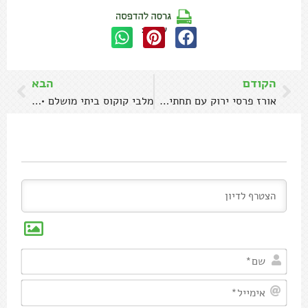
שתפו:
הקודם
הבא
אורז פרסי ירוק עם תחתית תפוחי אדמה פריכה
מלבי קוקוס ביתי מושלם • מדריך
שם*
אימיי