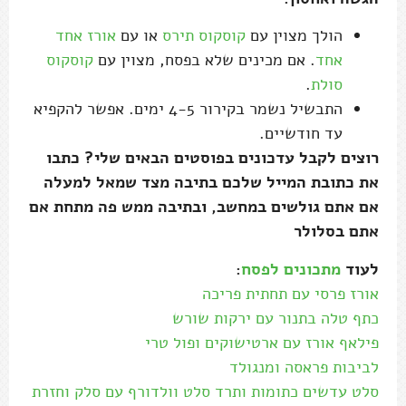
הולך מצוין עם
קוסקוס תירס
או עם
אורז אחד
אחד
. אם מכינים שלא בפסח, מצוין עם
קוסקוס
סולת
.
התבשיל נשמר בקירור 4-5 ימים. אפשר להקפיא
עד חודשיים.
רוצים לקבל עדכונים בפוסטים הבאים שלי? כתבו
את כתובת המייל שלכם בתיבה מצד שמאל למעלה
אם אתם גולשים במחשב, ובתיבה ממש פה מתחת אם
אתם בסלולר
לעוד
מתכונים לפסח
:
אורז פרסי עם תחתית פריכה
כתף טלה בתנור עם ירקות שורש
פילאף אורז עם ארטישוקים ופול טרי
לביבות פראסה ומנגולד
סלט עדשים כתומות ותרד
סלט וולדורף עם סלק וחזרת