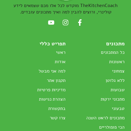
TheKitchenCoach מוקדש לכל אלו מכם שצמאים לידע
קולינרי, ורוצים להבין למה ואיך מתכונים עובדים.
מתכונים
תפריט כללי
כל המתכונים
ראשי
ראשונות
אודות
צמחוני
למה אני מבשל
ללא גלוטן
תקנון אתר
שבועות
מדיניות פרטיות
מתכוני ירקות
הצהרת נגישות
טבעוני
בתקשורת
מתכונים לראש השנה
צרו קשר
הכי פופולריים