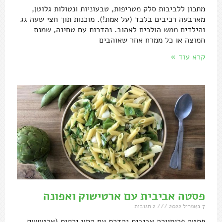
מתכון ללביבות סלק מטריפות, טבעוניות ונטולות גלוטן,
מארבעה רכיבים בלבד (על אמת!). מוכנות תוך חצי שעה גג
והילדים ממש הולכים לאהוב. נהדרות עם טחינה, שמנת
חמוצה או כל ממרח אחר שאוהבים
קרא עוד »
פסטה אביבית עם ארטישוק ואפונה
7 באפריל 2022
2 תגובות
פסטה פרימוורה אביבית נהדרת עם המון ירקות (ארטישוק,