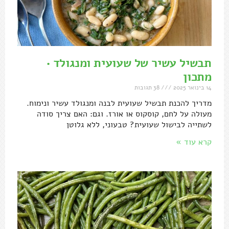
תבשיל עשיר של שעועית ומנגולד •
מתכון
14 בינואר 2025
38 תגובות
מדריך להכנת תבשיל שעועית לבנה ומנגולד עשיר ונימוח.
מעולה על לחם, קוסקוס או אורז. וגם: האם צריך סודה
לשתייה לבישול שעועית? טבעוני, ללא גלוטן
קרא עוד »