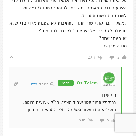
אלרגית לאפונה. אני מעדיף להשאיר את המיגוון, גם מבחינת
הצבעים וגם הטעמים. מה ניתן להוסיף במקום? ומה יש
לשנות בהוראות ההכנה?
למשל – ברוקולי טרי חתוך לחתיכות לא קטנות מידי כדי שלא
יתפורר לגמרי? ואז יש צורך בשינוי בהוראות?
או רעיון אחר?
תודה מראש.
הגב
0
Oz Telem
מחבר
השב ל
עידו
היי עידו
ברוקולי חתוך קטן יעבוד מצוין, כנ"ל שעועית ירוקה.
תוסיף אותם במקום האפונה בחלק המתאים במתכון
הגב
0