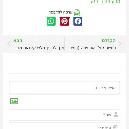
מרק אורז ירוק
שתפו:
הקודם
הבא
פסטה קצ'ו אֵה פפה (רוטב גבינה ופלפל שחור)
איך להכין סלט קינואה מושלם
שם*
אימיי