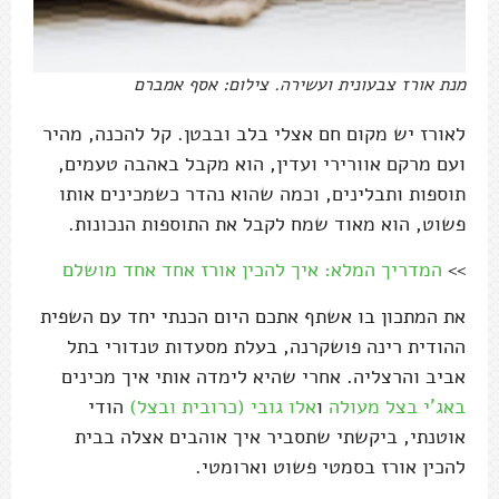
מנת אורז צבעונית ועשירה. צילום: אסף אמברם
לאורז יש מקום חם אצלי בלב ובבטן. קל להכנה, מהיר
ועם מרקם אוורירי ועדין, הוא מקבל באהבה טעמים,
תוספות ותבלינים, וכמה שהוא נהדר כשמכינים אותו
פשוט, הוא מאוד שמח לקבל את התוספות הנכונות.
>>
המדריך המלא: איך להכין אורז אחד אחד מושלם
את המתכון בו אשתף אתכם היום הכנתי יחד עם השפית
ההודית רינה פושקרנה, בעלת מסעדות טנדורי בתל
אביב והרצליה. אחרי שהיא לימדה אותי איך מכינים
באג'י בצל מעולה
ו
אלו גובי (כרובית ובצל)
הודי
אוטנתי, ביקשתי שתסביר איך אוהבים אצלה בבית
להכין אורז בסמטי פשוט וארומטי.