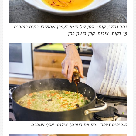
זהב נוזלי: קומץ קטן של חוטי זעפרן שהושרו במים רותחים
15 דקות. צילום: קרן ביטון כהן
מוסיפים זעפרן (רק אם רוצים) צילום: אסף אמברם