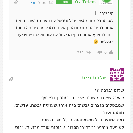
Oz Telem
מחבר
השב ל
יוכי
היי יוכי =]
לא. התבלינים ממשיכים להתבשל עם האורז (כשמרתיחים
אותם במים הם נותנים המון טעם, כמו שמכינים מהם תה)
ניתן להוציא אותם בסוף הבישול אם את חוששת שיפריעו.
בהצלחה
הגב
0
אלכס וייס
שלום וברכה עז,
שאלה שאינה קשורה ישירות למתכון הפילאף.
שמבשלים מוצרים יבשים כגון אורז,שעועית יבשה, עדשים,
חומוס ועוד
נפח המוצר גדל משמעותית בגלל ספיגת מים.
לא פעם מופיע במרכיבי מתכון '2 כוסות אורז מבושל', 'כוס