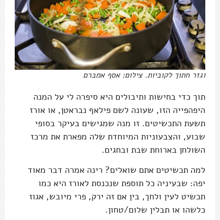
וגזר חתוך לקוביות. צילום: אסף אמברם
תוך כדי בחישות ותיבולים היא סיפרה לי על המנה
היפהפייה הזו, שעונה לשם פילאף נבראטן, או אורז
תשעת התכשיטים. זו מנה שמגישים בעיקר בסופי
שבוע, והצבעוניות המיוחדת שלה מפארת את מרכז
השולחן בארוחת שבת ובחגים.
למה תכשיטים אתם שואלים? רינה אמרה דבר מאוד
יפה: שבעיניה כל תוספת שנכנסת לאורז היא כמו
תכשיט לעין ולחך, בין אם זה ירק, פרי מיובש, אגוז
כלשהו או תבלין שלום/טחון.