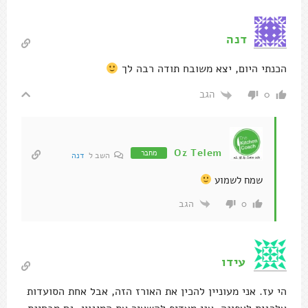
דנה
הכנתי היום, יצא משובח תודה רבה לך
הגב
0
Oz Telem
מחבר
השב ל
דנה
שמח לשמוע
הגב
0
עידו
הי עז. אני מעוניין להכין את האורז הזה, אבל אחת הסועדות