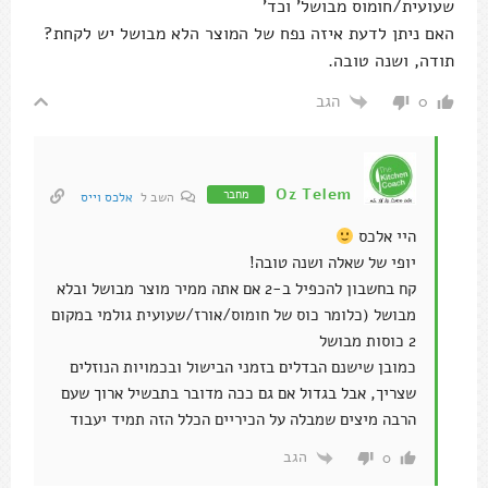
שעועית/חומוס מבושל' וכד'
האם ניתן לדעת איזה נפח של המוצר הלא מבושל יש לקחת?
תודה, ושנה טובה.
הגב
0
Oz Telem
מחבר
השב ל
אלכס וייס
היי אלכס
יופי של שאלה ושנה טובה!
קח בחשבון להכפיל ב-2 אם אתה ממיר מוצר מבושל ובלא
מבושל (כלומר כוס של חומוס/אורז/שעועית גולמי במקום
2 כוסות מבושל
כמובן שישנם הבדלים בזמני הבישול ובכמויות הנוזלים
שצריך, אבל בגדול אם גם ככה מדובר בתבשיל ארוך שעם
הרבה מיצים שמבלה על הכיריים הכלל הזה תמיד יעבוד
הגב
0