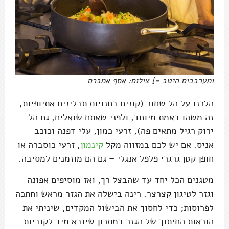
ומערבבים היטב =] צילום: אסף אמברם
הלכנו על הל שחור (קונים בחנויות תבלינים אתיופיות,
זה משהו באמת מיוחד, ולפני שאתם שואלים, גם הל
ירוק רגיל מתאים פה), זרעי כמון, עלי דפנה וכוכב
אניס. אם יש לכם במזווה מקל
קינמון
, זרעי כוסברה או
חופן קטן גרגרי פלפל אנגלי – גם הם מוזמנים למסיבה.
מטגנים הכל יחד עד שהבצל רך, ואז מוסיפים אפונה
וגזר לטיגון קצרצר. רינה בישלה את הגזר מראש וחתכה
לפרוסות; כדי לחסוך את הבישול המקדים, שיניתי את
הוראות החיתוך של הגזר במתכון שיובא מיד לקוביות