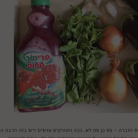
 הזברה – פס כן פס לא. ככה הטורקים עושים ויש בזה הרבה היג