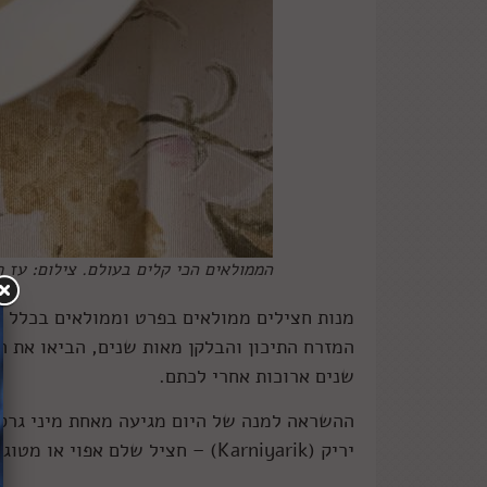
הממולאים הכי קלים בעולם. צילום: עז 
מנות חצילים ממולאים בפרט וממולאים בכלל ה
המזרח התיכון והבלקן מאות שנים, הביאו את ה
שנים ארוכות אחרי לכתם.
ההשראה למנה של היום מגיעה מאחת מיני גרס
יריק (Karniyarik) – חציל שלם אפוי או מטוגן שממולא, בעגבניות ופלפלים ומתבשל ברוטב עגבניות מהיר.