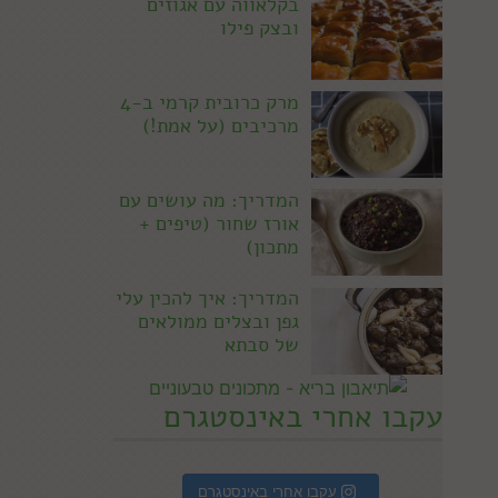
בקלאווה עם אגוזים
ובצק פילו
מרק כרובית קרמי ב-4
מרכיבים (על אמת!)
המדריך: מה עושים עם
אורז שחור (טיפים +
מתכון)
המדריך: איך להכין עלי
גפן ובצלים ממולאים
של סבתא
עקבו אחרי באינסטגרם
עקבו אחרי באינסטגרם