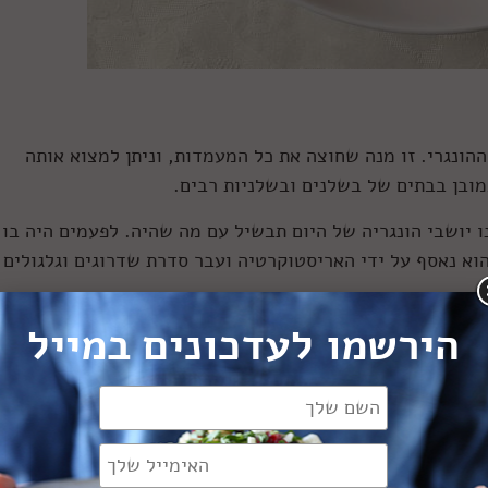
הונגרי. זו מנה שחוצה את כל המעמדות, וניתן למצוא אותה
מובן בבתים של בשלנים ובשלניות רבים.
 יושבי הונגריה של היום תבשיל עם מה שהיה. לפעמים היה בו
וא נאסף על ידי האריסטוקרטיה ועבר סדרת שדרוגים וגלגולים 
הירשמו לעדכונים במייל
 ביותר לגולאש. במקום, יש מאות גרסאות שונות, שחולקות ביני
שמוע בתגובות =]