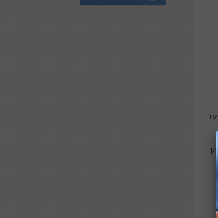
עד
הן