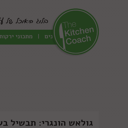
כל המתכונים
מתכוני ירקות
גולאש הונגרי: תבשיל בש