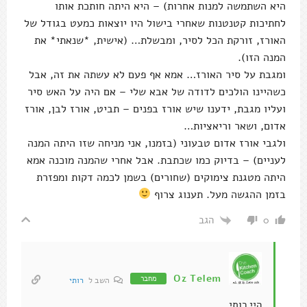
היא השתמשה למנות אחרות) – היא היתה חותכת אותו
לחתיכות קטנטנות שאחרי בישול היו יוצאות כמעט בגודל של
האורז, זורקת הכל לסיר, ומבשלת… (אישית, *שנאתי* את
המנה הזו).
ומגבת על סיר האורז… אמא אף פעם לא עשתה את זה, אבל
כשהיינו הולכים לדודה של אבא שלי – אם היה על האש סיר
ועליו מגבת, ידענו שיש אורז בפנים – תביט, אורז לבן, אורז
אדום, ושאר וריאציות…
ולגבי אורז אדום טבעוני (בזמנו, אני מניחה שזו היתה המנה
לעניים) – בדיוק כמו שכתבת. אבל אחרי שהמנה מוכנה אמא
היתה מטגנת צימוקים (שחורים) בשמן לכמה דקות ומפזרת
בזמן ההגשה מעל. תענוג צרוף
הגב
0
Oz Telem
מחבר
השב ל
רותי
היי רותי