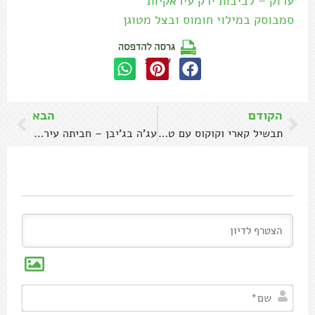
ערוק – לביבות ירק עיראקיות
סמבוסק במילוי חומוס ובצל מטוגן
שתפו:
הקודם
הבא
תבשיל קארי וקוקוס עם טופו וירקות (טבעוני)
עג'ה בג'יבן – חביתה עיראקית
שם*