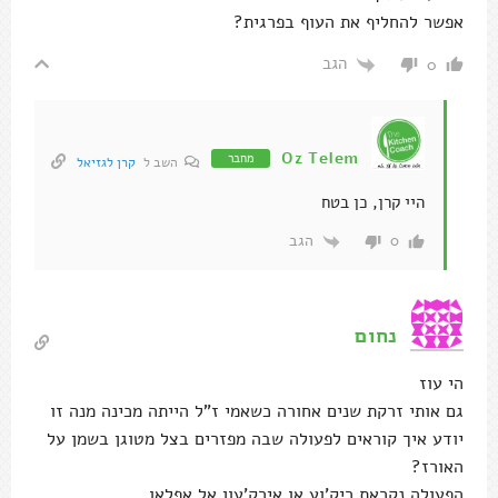
אפשר להחליף את העוף בפרגית?
הגב
0
Oz Telem
מחבר
השב ל
קרן לגזיאל
היי קרן, כן בטח
הגב
0
נחום
הי עוז
גם אותי זרקת שנים אחורה כשאמי ז"ל הייתה מכינה מנה זו
יודע איך קוראים לפעולה שבה מפזרים בצל מטוגן בשמן על
האורז?
הפעןלה נקראת ריק'וע או אירק'עון אל אפלאו