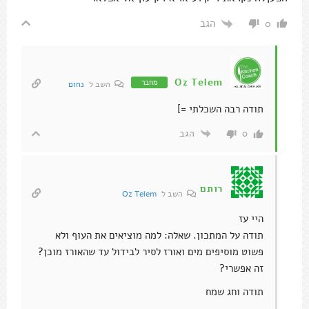
הגב
0
Oz Telem
מחבר
השב ל
נחום
תודה רבה השכלתי =]
הגב
0
רותם
השב ל
Oz Telem
היי עז
תודה על המתכון. שאלה: למה מוציאים את העוף ולא
פשוט מוסיפים מים ואורז לסיר לבידול עד שהאורז מוכן?
זה אפשרי?
תודה וחג שמח