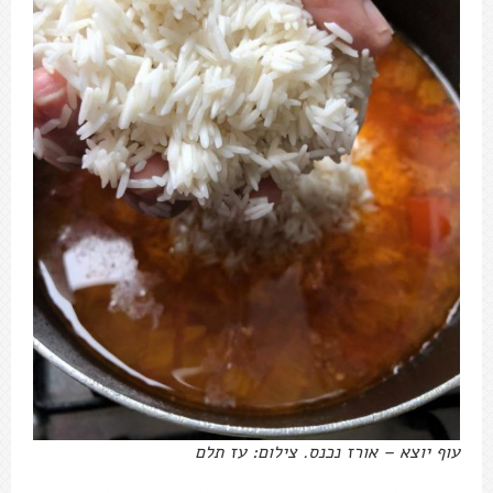
עוף יוצא – אורז נכנס. צילום: עז תלם