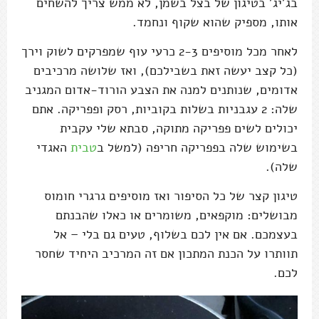
בג'יג' בטיגון של בצל בשמן, לא ממש צריך להשחים
אותו, מספיק שהוא שקוף ונחמד.
לאחר מכל מוסיפים 2-3 כרעי עוף שמפרקים לשוק וירך
(כל קצב יעשה זאת בשבילכם), ואז שלושה מרכיבים
אדומים, שנותנים למנה את הצבע הורוד-אדום המגניב
שלה: 2 עגבניות בשלות בקוביות, רסק ופפריקה. אתם
יכולים לשים פפריקה מתוקה, סבתא שלי עקבית
בשימוש שלה בפפריקה חריפה (למשל ב
טבית
האגדי
שלה).
טיגון קצר של כל הסיפור ואז מוסיפים גרגרי חומוס
מבושלים: מוקפאים, משומרים או כאלו שהבנתם
בעצמכם. אם אין לכם בשלוף, טעים גם בלי – אל
תוותרו על הכנת המתכון אם זה המרכיב היחיד שחסר
לכם.