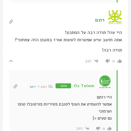
רתם
היי עוז! תודה רבה על המתכון!
אתה חושב שיש אפשרות לעשות אורז בסגנון הזה צמחוני?
תודה רבה!
הגב
0
Oz Telem
מחבר
השב ל
רתם
היי רותם
אפשר להשמיט את העוף לטובת פטיריות פורטובלו טופו
וערמוני
גם טעים =]
הגב
0