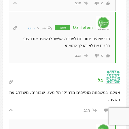
הגב
0
Oz Telem
מחבר
השב ל
רותם
כדי שיהיה יותר נוח לערבב. אפשר להשאיר את העוף
בפנים אם לא בא לך להוציא
הגב
0
גל
אצלנו במשפחה מוסיפים תרמילי הל מעט שבורים. משדרג את
הטעם.
הגב
0