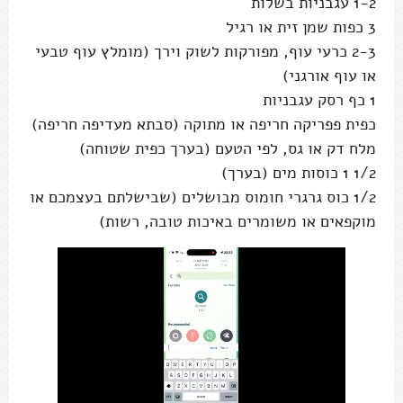
1-2 עגבניות בשלות
3 כפות שמן זית או רגיל
2-3 כרעי עוף, מפורקות לשוק וירך (מומלץ עוף טבעי
או עוף אורגני)
1 כף רסק עגבניות
כפית פפריקה חריפה או מתוקה (סבתא מעדיפה חריפה)
מלח דק או גס, לפי הטעם (בערך כפית שטוחה)
1/2 1 כוסות מים (בערך)
1/2 כוס גרגרי חומוס מבושלים (שבישלתם בעצמכם או
מוקפאים או משומרים באיכות טובה, רשות)