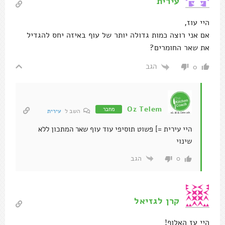
עירית
היי עוז,
אם אני רוצה כמות גדולה יותר של עוף באיזה יחס להגדיל
את שאר החומרים?
הגב
0
Oz Telem
מחבר
השב ל
עירית
היי עירית =] פשוט תוסיפי עוד עוף שאר המתכון ללא
שינוי
הגב
0
קרן לגזיאל
היי עז האלוף!