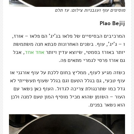
מוסיפים עוף ועגבניות צילום: עז תלם
Plao Bejij
המרכיבים הבסיסיים של פלאו בג'יג' הם פלאו – אורז,
ו – ג'יג', עוף. בשנים האחרונות סבתא חנה משתמשת
יותר באורז בסמטי, שיוצא עדין ויותר
אחד אחד
, אבל
גם אורז פרסי לגמרי מתאים פה.
כשזה מגיע לעוף, ממליץ בחום ללכת על עוף אורגני או
עוף טבעי, גם בגלל הטעם וגם בגלל שעוף תעשייתי לא
גדל כמו שתרנגולת צריכה לגדול. העוף כאן נשאר עם
העור – השומן שהוא מכיל מוסיף המון טעם למנה ולכן
הוא נשאר בפנים.