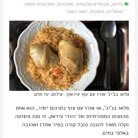
גלוטן
,
מבשלים מהבסיס
,
מתכונים
,
מתכוננים לפסח
,
קואצ'ינג במטבח
,
ראש השנה
פלאו בג'יג' אורז עם עוף עיראקי. צילום: עז תלם
פלאו בג'יג', או אורז עם עוף בתרגום ישיר, הוא אחת
מהמנות המסורתיות של יהודי עיראק. זו מנה פשוטה
וקלה מאוד להכנה (הכל קורה בסיר אחד) ואהובה
באלפי בתים.