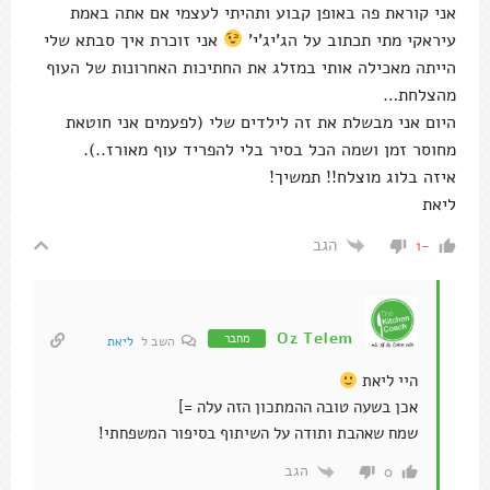
אני קוראת פה באופן קבוע ותהיתי לעצמי אם אתה באמת
עיראקי מתי תכתוב על הג'יג'י'
אני זוכרת איך סבתא שלי
הייתה מאכילה אותי במזלג את החתיכות האחרונות של העוף
מהצלחת…
היום אני מבשלת את זה לילדים שלי (לפעמים אני חוטאת
מחוסר זמן ושמה הכל בסיר בלי להפריד עוף מאורז..).
איזה בלוג מוצלח!! תמשיך!
ליאת
הגב
-1
Oz Telem
מחבר
השב ל
ליאת
היי ליאת
אכן בשעה טובה ההמתכון הזה עלה =]
שמח שאהבת ותודה על השיתוף בסיפור המשפחתי!
הגב
0