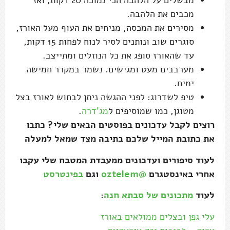
מבשלים על הלהבה הכי נמוכה 20 דקות, ואז
מכבים את הלהבה.
מסירים את המכסה, מניחים את העוף מעל האורז,
סוגרים שוב ונותנים לסיר לנוח לפחות 15 דקות,
עד שהאורז סופג את כל הנוזלים ומתייצב.
מערבבים מעט ומגישים. נשמר במקרר חמישה
ימים.
טיפ לשדרוג: לפני ההגשה ניתן לבחוש לאורז בצל
מטוגן, כמו שמוסיפים ל
מג'דרה
.
רוצים לקבל עדכונים בפוסטים הבאים שלי? כתבו
את כתובת המייל שלכם בתיבה מצד שמאל למעלה
לעוד סיפורים ועדכונים ממעבדת המטבח שלי עקבו
אחרי באינסטגרם
@oztelem
וגם
בפינטרסט
לעוד
מתכונים של סבתא חנה
:
עלי גפן ובצלים ממולאים באורז