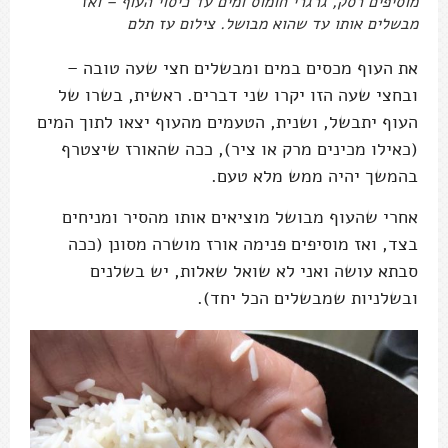
מוסיפים רסק, גרגרי חומוס ומים עד כיסוי העוף – ואז
מבשלים אותו עד שהוא מבושל. צילום עז תלם
את העוף מכסים במים ומבשלים חצי שעה טובה –
ובחצי שעה הזו יקרו שני דברים. ראשית, בשרו של
העוף יתבשל, ושנית, הטעמים מהעוף יצאו לתוך המים
(כאילו מכינים מרק או ציר), ככה שהאורז שיצטרף
בהמשך יהיה ממש מלא טעם.
אחרי שהעוף מבושל מוציאים אותו מהסיר ומניחים
בצד, ואז מוסיפים פנימה אורז מושרה מסונן (ככה
סבתא עושה ואני לא שואל שאלות, יש בשלנים
ובשלניות שמבשלים הכל יחד).