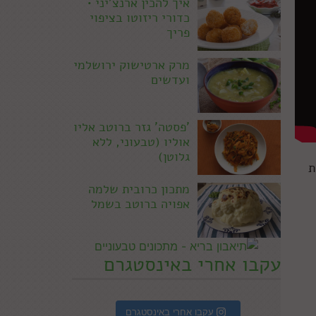
איך להכין ארנצ'יני •
כדורי ריזוטו בציפוי
פריך
מרק ארטישוק ירושלמי
ועדשים
'פסטה' גזר ברוטב אליו
אוליו (טבעוני, ללא
גלוטן)
ת
מתכון כרובית שלמה
אפויה ברוטב בשמל
עקבו אחרי באינסטגרם
עקבו אחרי באינסטגרם