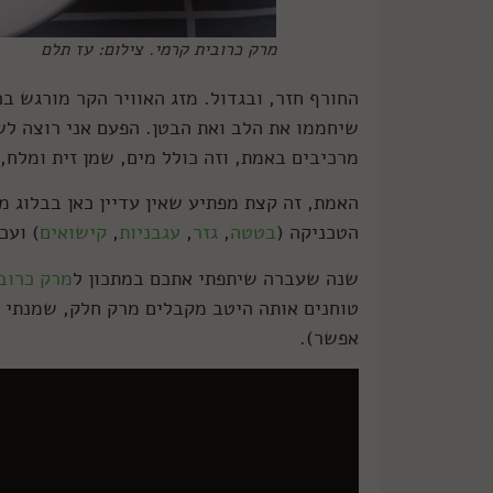
מרק כרובית קרמי. צילום: עז תלם
החורף חזר, ובגדול. מזג האוויר הקר מורגש ב
מרכיבים באמת, וזה כולל מים, שמן זית ומלח,
האמת, זה קצת מפתיע שאין עדיין כאן בבלוג מ
הטכניקה (
בטטה
,
גזר
,
עגבניות
,
קישואים
) ועכ
שנה שעברה שיתפתי אתכם במתכון ל
מרק כרוב
טוחנים אותה היטב מקבלים מרק חלק, שמנתי א
אפשר).