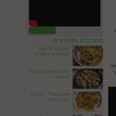
אני רוצה לשתף אתכם במתכון למרק כרובית קרמי ומפנק, כזה שמכינים מ-4
קראו עוד »
מתכונים מומלצים
מתכון סלסה מנגו
מקסיקנית פיקנטית
אשר
כרובית מטוגנת ברוטב
ל
חמוסטה
מתכון באג'י • לביבות
בצל הודיות