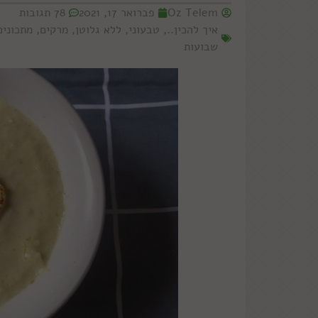
Oz Telem
פברואר 17, 2021
78 תגובות
איך להכין..
,
טבעוני
,
ללא גלוטן
,
מרקים
,
מתכונים
שבועות