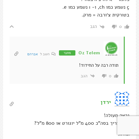
ç נשמע כמו ch, ו- ı נשמע כמו e.
בטורקית צ׳ורבה = מרק.
הגב
0
Oz Telem
מחבר
השב ל
אברהם
תודה רבה על החידוד!
הגב
0
ירדן
נראה מעולה!
האם צריך בסה"כ 400 מ"ל יוגורט או 800 מ"ל?
תודה!