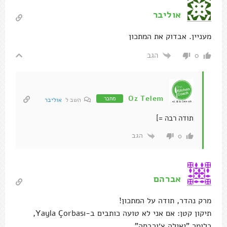
אוליבר
מעניין. אבדוק את המתכון
הגב
0
Oz Telem
מחבר
השב ל
אוליבר
תודה רבה =]
הגב
0
אברהם
מרק נהדר, תודה על המתכון!
תיקון קטן: אם אני לא טועה כותבים ב-Yayla Çorbası,
כלומר "יאילה צ׳ורבסה".