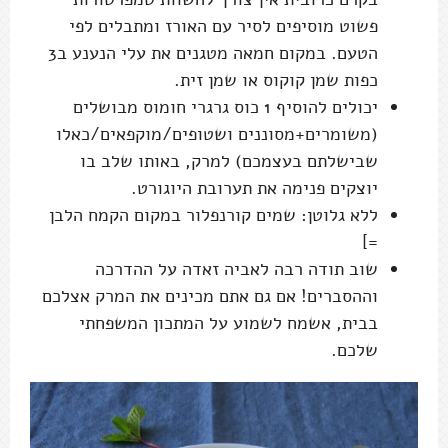
פשוט מוסיפים לסיר עם האורז ומתבלים לפי
הטעם. במקום חמאה מטגנים את עלי הנענע ב3
כפות שמן קוקוס או שמן זית.
יכולים להוסיף 1 כוס גרגרי חומוס מבושלים
(משומרים+מסוננים ושטופים/מוקפאים/כאלו
שבישלתם בעצמכם) למרק, באותו שלב בו
יוצקים פנימה את תערובת היוגורט.
ללא גלוטן: שמים קורנפלור במקום הקמח הלבן
=]
שוב תודה רבה לאביה זאדה על ההדרכה
וההסברים! אם גם אתם מכינים את המרק אצלכם
בבית, אשמח לשמוע על המתכון המשפחתי
שלכם.