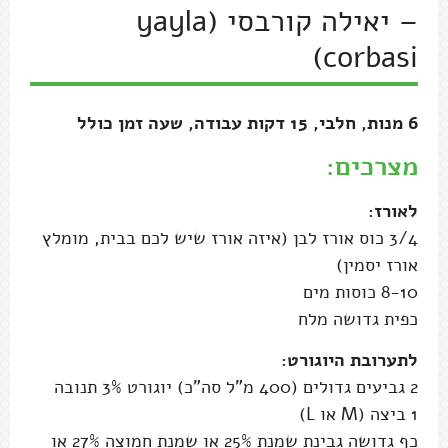
– יאילה קורבסי (yayla
corbasi)
6 מנות, חלבי, 15 דקות עבודה, שעה זמן כולל
מצרכים:
לאורז:
3/4 כוס אורז לבן (איזה אורז שיש לכם בבית, מומלץ
אורז יסמין)
8-10 כוסות מים
כפית גדושה מלח
לתערובת היוגורט:
2 גביעים גדולים (400 מ"ל סה"כ) יוגורט 3% תנובה
1 ביצה (M או L)
כף גדושה גבינת שמנת 25% או שמנת חמוצה 27% או