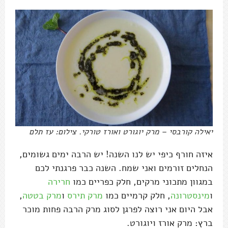
יאילה קורבסי – מרק יוגורט ואורז טורקי. צילום: עז תלם
איזה חורף כיפי יש לנו השנה! יש הרבה ימים גשומים,
הנחלים זורמים ואני שמח. השנה כבר פרגנתי לכם
במגוון מתכוני מרקים, חלק כפריים כמו
חרירה
ו
מינסטרונה
, חלק קרמיים כמו
מרק תירס
ו
מרק בטטה
,
אבל היום אני רוצה לפרגן לסוג מרק הרבה פחות מוכר
ברץ: מרק אורז ויוגורט.