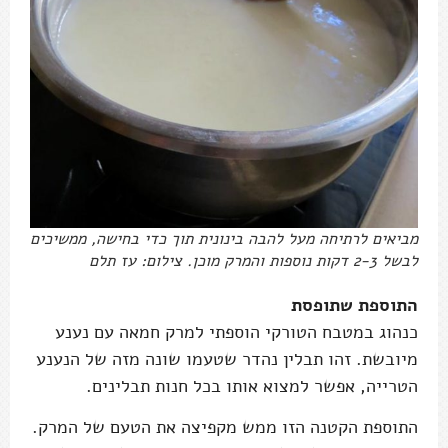
מביאים לרתיחה מעל להבה בינונית תוך כדי בחישה, ממשיכים
לבשל 2-3 דקות נוספות והמרק מוכן. צילום: עז תלם
התוספת שתופסת
כנהוג במטבח הטורקי הוספתי למרק חמאה עם נענע
מיובשת. זהו תבלין נהדר שטעמו שונה מזה של הנענע
הטרייה, אפשר למצוא אותו בכל חנות תבלינים.
התוספת הקטנה הזו ממש מקפיצה את הטעם של המרק.