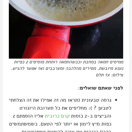
ממיסים חמאה במחבת וככשהחמאה רותחת מוסיפים 2 כפיות
נענע מיובשת. מסירים מהלהבה ומערבבים ואז אפשר להגיש.
צילום: עז תלם
לפני שאתם שואלים:
גרסה טבעונית (תראו מה זה אפילו את זה הצלחתי
לטבען ? ): מחליפים את כל תערובת היוגורט
והביצים ב-2 כוסות
קרם כרובית
אליו הוספתם 2
כפות מיץ לימון או יותר לפי הטעם. כשמשתמשים
בקרם כרובית אין צורך להשוות טמפרטורות