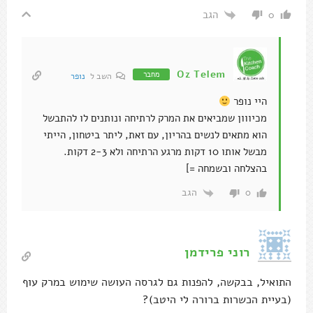
הגב
0
Oz Telem
מחבר
השב ל
נופר
היי נופר
מכיווון שמביאים את המרק לרתיחה ונותנים לו להתבשל
הוא מתאים לנשים בהריון, עם זאת, ליתר ביטחון, הייתי
מבשל אותו 10 דקות מרגע הרתיחה ולא 2-3 דקות.
בהצלחה ובשמחה =]
הגב
0
רוני פרידמן
התואיל, בבקשה, להפנות גם לגרסה העושה שימוש במרק עוף
(בעיית הכשרות ברורה לי היטב)?