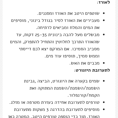
לאורז:
שוטפים היטב את האורז ומסננים.
מעבירים את האורז לסיר בגודל בינוני, מוסיפים
את המים והמלח ומביאים לרתיחה.
מבשלים מעל להבה בינונית 25-35 דקות, עד
שהאורז התרכך לחלוטין והתחיל להתפרק, והמים
מסביב הסמיכו. אם המרקם יצא לכם דייסתי
וממש סמיך, תוסיפו עוד מים.
מכבים את האש.
לתערובת היוגורט:
שמים בקערה את היוגורט, הביצה ,גבינת
השמנת/השמנת/השמנת המתוקה ואת
הקמח/קורנפלור.
טורפים לתערובת אחידה בעזרת מטרפה או מזלג.
מוסיפים לתערובת בהדרגה 3 מצקות מתערובת
האורז, תוך כדי הוספה טורפים היטב. המטרה כאן