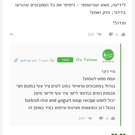
לידיעה, מאש שנרשמתי – ניסיתי את כל המתכונים שהגיעו
בדיוור; חזק ואמץ!
תודה!!
הגב
0
Oz Telem
מחבר
השב ל
רוני פרידמן
היי רוני
שמח ממש לשמוע!
בגדול במתכונים שראיתי כתוב לשים ציר עוף במקום חצי
מכמות המים (כלומר ליטר ציר עוף וליטר מים)
יכול לחפש turkish rice and yogurt soup recipe
בגוגל רוב התוצאות מציגות שימוש בציר באופן זה
הגב
0