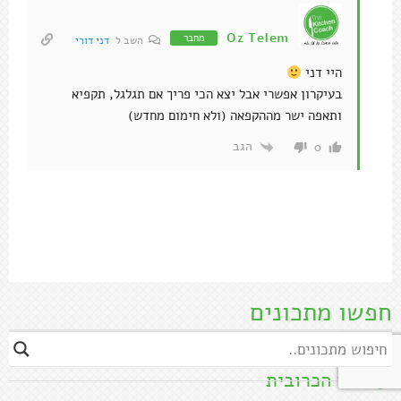
Oz Telem
מחבר
השב ל
דני דורי
היי דני
בעיקרון אפשרי אבל יצא הכי פריך אם תגלגל, תקפיא
ותאפה ישר מההקפאה (ולא חימום מחדש)
הגב
0
חפשו מתכונים
ספר הכרובית