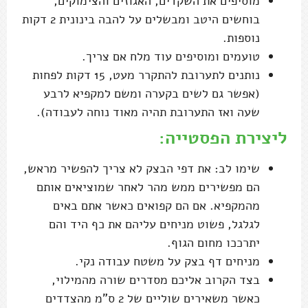
מוסיפים את השקדים, האגוזים והצימוקים,
בוחשים היטב ומבשלים על להבה בינונית 2 דקות
נוספות.
טועמים ומוסיפים עוד מלח אם צריך.
נותנים לתערובת להתקרר מעט, 15 דקות לפחות
(אפשר גם לשים בקערה ומשם למקפיא לרבע
שעה ואז התערובת תהיה מאוד נוחה לעבודה).
ליצירת הפסטייה:
שימו לב: את דפי הבצק לא צריך להפשיר מראש,
הם מפשירים ממש מהר לאחר שמוציאים אותם
מהמקפיא. אם הם קפואים כאשר אתם באים
לגלגל, פשוט מניחים עליהם את כף היד והם
יתרככו מחום הגוף.
מניחים דף בצק על משטח עבודה נקי.
בצד הקרוב אליכם מסדרים שורה מהמילוי,
כאשר משאירים שוליים של 2 ס"מ מהצדדים