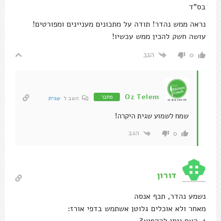
בס"ד
נראה ממש נהדר! תודה על מתכונים מעניינים ומפורטים!
עושה חשק להכין ממש עכשיו!
הגב
0
Oz Telem
מחבר
השב ל
שגית
שמח לשמוע שגית היקרה!
הגב
0
דורון
נשמע נהדר, תכף אנסה
מאחר ולא אוכלים גלוטן אשתמש בדפי אורז: