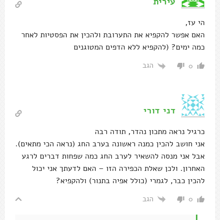
עירית
הי עז,
האם אפשר להקפיא את התערובת ולהכין את הפסטיות לאחר
כמה ימים? (להקפיא ללא הדפים המטוגנים
הגב
0
דני דורי
כרגיל נראה מתכון נהדר, תודה רבה
אני חושב להכין כמנה ראשונה בערב החג (נראה הכי מתאים).
אבל אני מנסה להשאיר לערב החג כמה שפחות דברים לרגע
האחרון. ולכן שאלת הכפירה הזו – האם לדעתך אני יכול
להכין כבר, לגמרי (כולל אפיה בתנור) ולהקפיא?
הגב
0