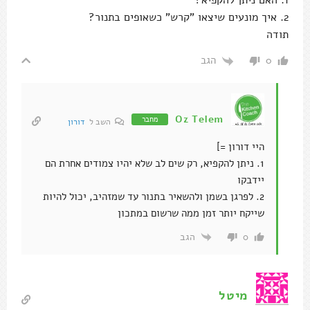
1. האם ניתן להקפיא?
2. איך מונעים שיצאו "קרש" כשאופים בתנור?
תודה
הגב
0
Oz Telem
מחבר
השב ל
דורון
היי דורון =]
1. ניתן להקפיא, רק שים לב שלא יהיו צמודים אחרת הם
יידבקו
2. לפרגן בשמן ולהשאיר בתנור עד שמזהיב, יכול להיות
שייקח יותר זמן ממה שרשום במתכון
הגב
0
מיטל