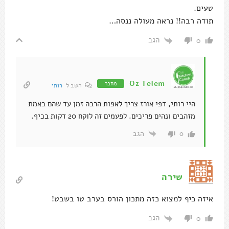
טעים.
תודה רבה!! נראה מעולה ננסה…
הגב
0
Oz Telem
מחבר
השב ל
רותי
היי רותי, דפי אורז צריך לאפות הרבה זמן עד שהם באמת
מזהבים ונהים פריכים. לפעמים זה לוקח 20 דקות בכיף.
הגב
0
שירה
איזה כיף למצוא כזה מתכון הורס בערב טו בשבט!
הגב
0