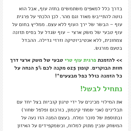
בדרך כלל למאפים משתמשים בחזה עוף, אבל הוא
נוטה להתייבש מאוד וגם מהר. לכן הלכתי על פרגית
עוף – הבשר של ירך העוף ללא עצם. ממליץ בחום על
עוף טבעי של משק ארצי – עוף שגדל על בסיס תזונה
צמחונית, ללא אנטיביוטיקה וזרזי גדילה. ההבדל
בטעם מורגש.
>> להזמנת
פרגית עוף טרי
טבעי של משק ארצי דרך
חוות הבוקרים. קופון oz5 מקנה לכם 5% הנחה על
כל הזמנה כולל כפל מבצעים*!
נתחיל לבשל!
את המילוי מכינים על ידי טיגון קוביות בצל יחד עם
תבלינים (אני שמתי קינמון, כורכום ופלפל שחור)
ובתוספת של סוכר ומלח. בעצם המנה הזו נעה על
המשחק שבין מתוק למלוח, וכשמקפידים על האיזון