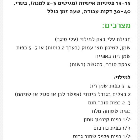
13-15 פסטיות אישיות (מגישים 2-3 למנה), בשרי,
30-40 דקות עבודה, שעה זמן כולל
מצרכים:
חבילת עלי בצק למילוי (עלי סיגר)
שמן, לטיגון חצי עמוק (בערך 2 כוסות) או 3-5 כפות
שמן זית באפייה
אבקת סוכר, להגשה (רשות)
למילוי:
3-4 כפות שמן זית
2 בצלים בגודל בינוני (אפשר לבן או סגול או שניהם)
2-3 כפות סוכר חום
כפית שטוחה מלח
1/2 כפית קינמון טחון
1/3 כפית כורכום
1/2 כפית פלפל שחור גרוס