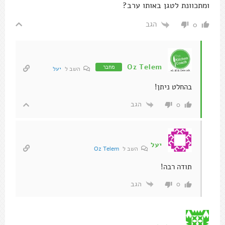
ומתכוונת לטגן באותו ערב?
הגב
0
Oz Telem
מחבר
השב ל
יעל
בהחלט ניתן!
הגב
0
יעל
השב ל
Oz Telem
תודה רבה!
הגב
0