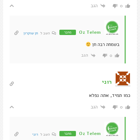
הגב
0
רוני
כמו תמיד, אתה נפלא
הגב
0
Oz Telem
מחבר
השב ל
רוני
תודה רבה רוני =]
הגב
0
מאור
השב ל
Oz Telem