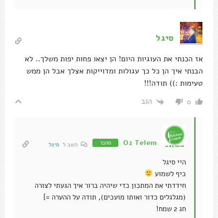
טעימות :)) תודה!!!
הגב
0
Oz Telem
מחבר
השב ל
סיגל
היי סיגל
כיף לשמוע
חידדתי את המתכון כדי שיהיה ברור איך הגעתי לצורה
(מגלגלים כדור ואותו מועכים), תודה על ההערה =]
חג 2 שמח!
הגב
0
שרון
עוז שלום. האם אפשר להחליף את שמן הקוקוס בשמן אחר?