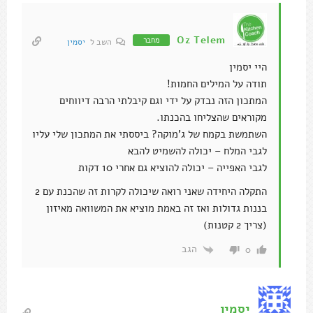
מקוראים שהצליחו בהכנתו.
השתמשת בקמח של ג'מוקה? ביססתי את המתכון שלי עליו
לגבי המלח – יכולה להשמיט להבא
לגבי האפייה – יכולה להוציא גם אחרי 10 דקות
התקלה היחידה שאני רואה שיכולה לקרות זה שהכנת עם 2
בננות גדולות ואז זה באמת מוציא את המשוואה מאיזון
(צריך 2 קטנות)
הגב
0
יסמין
מעניין…באמת השתמשתי בקמח קוקוס של חברה אחרת. זה
עד כדי כך משנה?
והשתמשתי בביצים. אגב הן נטרפו לא נשרפו חחחח
הגב
0