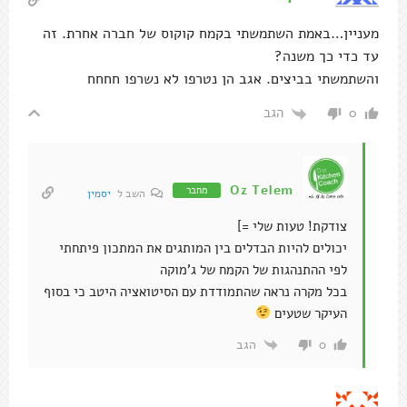
Oz Telem
מחבר
השב ל
יסמין
צודקת! טעות שלי =]
יכולים להיות הבדלים בין המותגים את המתכון פיתחתי
לפי ההתנהגות של הקמח של ג'מוקה
בכל מקרה נראה שהתמודדת עם הסיטואציה היטב כי בסוף
העיקר שטעים
הגב
0
טלי רז
הכנתי היום. יצא מעולה. אני ממש אוהבת את המתכונים שלך.
טיפה שיניתי – שמתי כף שמן ורסק תפוחים במקום כל כמות
השמן במתכון. הבלילה יצאה לא סמיכה מספיק כדי לעבוד
איתה ולגלגל לכדורים אז הוספתי משהו כמו כף קמח כוסמין
מלא ונעזרתי בכף להניח את העוגיות על התבנית (השתמשתי