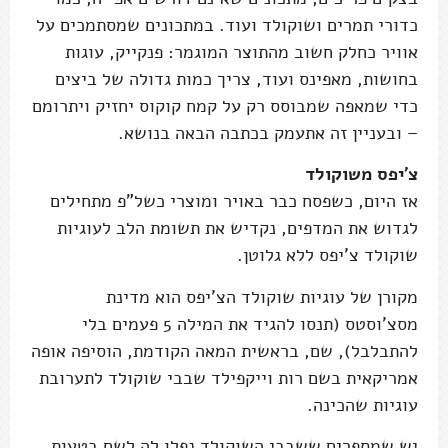
כדורי תמרים ושוקולד ועוד. במתכונים שמסתמכים על
אוויר כחלק חשוב מהתוצר המוגמר: פנקייק, עוגות
בחושות, מאפינס ועוד, צריך כמות גדולה של ביצים
כדי שמאפה שמבוסס רק על קמח קוקוס יחזיק ויתרומם
– ובעניין זה אתעמק בכתבה הבאה בנושא.
צ'יפס משוקולד
אז היום, כשפסח כבר באויר ומוצרי כשל"פ מתחילים
לגדוש את המדפים, נקדיש את תשומת הלב לעוגיות
שוקולד צ'יפס ללא גלוטן.
מקורן של עוגיות שוקולד הצ'יפס הוא מדינת
מסצ'וסטס (תנסו להגיד את המילה 5 פעמים בלי
להתבלבל), שם, בראשית המאה הקודמת, הוסיפה אופה
אמריקאית בשם רות וייקפילד שבבי שוקולד לתערובת
עוגיות שהכינה.
יש שמספרים ששבבי השוקולד נפלו לה לשם בטעות,