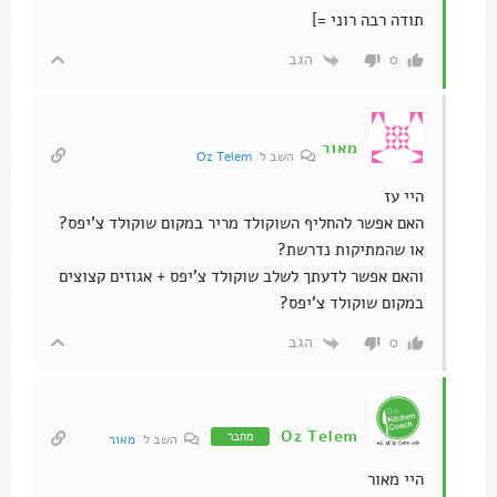
היי עז
האם אפשר להחליף השוקולד מריר במקום שוקולד צ'יפס?
או שהמתיקות נדרשת?
והאם אפשר לדעתך לשלב שוקולד צ'יפס + אגוזים קצוצים
במקום שוקולד צ'יפס?
הגב
0
Oz Telem
מחבר
השב ל
מאור
היי מאור
כן לשתי השאלות =]
הגב
0
אסתי