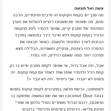
עשה ואל תעשה
מה שכן יש בקמח הקוקוס זה סיבים תזונתיים, הרבה
מהם, מה שאומר שכשאנחנו רוצים להעלות את הערך
התזונתי של מתכון קיים, אפשר להמיר 20% מהקמח
הרגיל בקמח קוקוס ללא שינוי ניכר בתוצאה (מלבד
הבונוס לערך התזונתי ולטעם). כאשר תבצעו את
ההמרה הזו בעוגות, פנקייק ומאפינס, הבלילה תצא
סמיכה יותר ממה שאתם רגילים, וזה בסדר.
אבל, וזה אבל גדול, אי אפשר לקחת מתכון שיש בו רק
קמח רגיל ולהמיר אותו אחד לאחד עם קמח קוקוס. זה
פשוט לא יעבוד. אני ניסיתי. וזה לא עבד =]
לשמחתנו, הרשת מלאה במתכונים לקמח קוקוס (חפשו
בגוגל coconut flour ואז את שם המאפה שחשקה בו
נפשכם), רובם הגדול מאתרים נטולי גלוטן או אתרי
תזונת פליאו, הדוגלת בשימוש מינימלי בדגנים