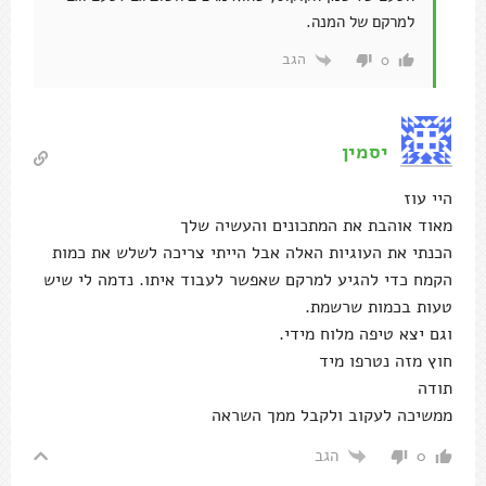
היי עוז
מאוד אוהבת את המתכונים והעשיה שלך
הכנתי את העוגיות האלה אבל הייתי צריכה לשלש את כמות
הקמח כדי להגיע למרקם שאפשר לעבוד איתו. נדמה לי שיש
טעות בכמות שרשמת.
וגם יצא טיפה מלוח מידי.
חוץ מזה נטרפו מיד
תודה
ממשיכה לעקוב ולקבל ממך השראה
הגב
0
Oz Telem
מחבר
השב ל
יסמין
היי יסמין
תודה על המילים החמות!
המתכון הזה נבדק על ידי וגם קיבלתי הרבה דיווחים