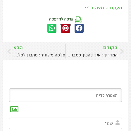
הקודם
הבא
המדריך: איך להכין סמבוסק עיראקי במילוי חומוס ובצל
סלטה משוויה: מתכון לסלט פלפלים קלויים
שם*
אימיי
אתר