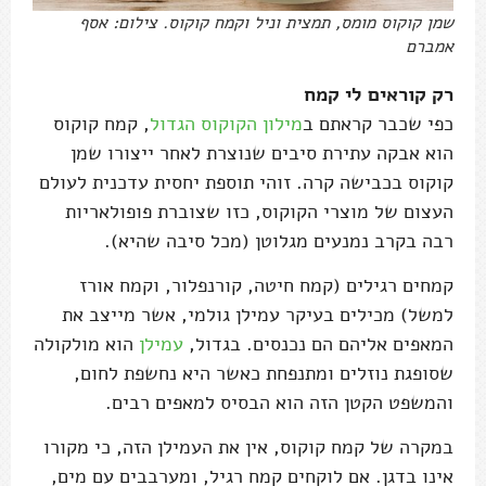
שמן קוקוס מומס, תמצית וניל וקמח קוקוס. צילום: אסף
אמברם
רק קוראים לי קמח
כפי שכבר קראתם ב
מילון הקוקוס הגדול
, קמח קוקוס
הוא אבקה עתירת סיבים שנוצרת לאחר ייצורו שמן
קוקוס בכבישה קרה. זוהי תוספת יחסית עדכנית לעולם
העצום של מוצרי הקוקוס, כזו שצוברת פופולאריות
רבה בקרב נמנעים מגלוטן (מכל סיבה שהיא).
קמחים רגילים (קמח חיטה, קורנפלור, וקמח אורז
למשל) מכילים בעיקר עמילן גולמי, אשר מייצב את
המאפים אליהם הם נכנסים. בגדול,
עמילן
הוא מולקולה
שסופגת נוזלים ומתנפחת כאשר היא נחשפת לחום,
והמשפט הקטן הזה הוא הבסיס למאפים רבים.
במקרה של קמח קוקוס, אין את העמילן הזה, כי מקורו
אינו בדגן. אם לוקחים קמח רגיל, ומערבבים עם מים,