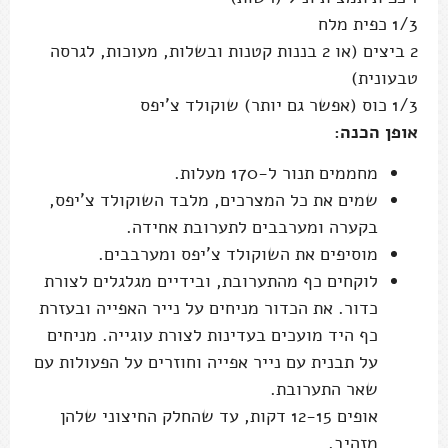
מחממים תנור ל-170 מעלות.
שמים את כל המצרכים, מלבד השוקולד צ'יפס,
בקערה ומערבבים לתערובת אחידה.
מוסיפים את השוקולד צ'יפס ומערבבים.
לוקחים כף מהתערובת, ובידיים מגלגלים לצורת
כדור. את הכדור מניחים על נייר האפייה ובעזרת
כף היד מועכים בעדינות לצורת עוגייה. מניחים
על תבנית עם נייר אפייה וחוזרים על הפעולות עם
שאר התערובת.
אופים 12-15 דקות, עד שהחלק החיצוני שלהן
מזהיב.
מוציאים, נותנים לעוגיות להתקרר ומגישים.
העוגיות הכי טעימות ביום ההכנה, נשמרות
בקופסה סגורה שלושה-ארבעה ימים.
*המתכון הופק בשיתוף מוצרי הקוקוס של
Jammoka
(מוצרי החברה כשרים לפסח)