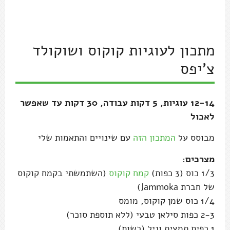
12-14 עוגיות, 5 דקות עבודה, 30 דקות עד שאפשר
לאכול
מבוסס על
המתכון הזה
עם שינויים והתאמות שלי
מצרכים:
1/3 כוס (3 כפות)
קמח קוקוס
(השתמשתי בקמח קוקוס
של חברת Jammoka)
1/4 כוס שמן קוקוס, מומס
2-3 כפות סילאן טבעי (ללא תוספת סוכר)
1 כפית תמצית וניל (רשות)
1/3 כפית מלח
2 ביצים (או 2 בננות קטנות ובשלות, מעוכות, לגרסה
טבעונית)
1/3 כוס (אפשר גם יותר) שוקולד צ'יפס
אופן הכנה: