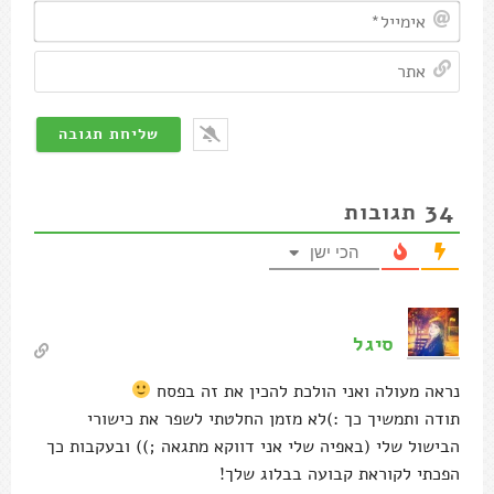
34
תגובות
הכי ישן
סיגל
נראה מעולה ואני הולכת להכין את זה בפסח
תודה ותמשיך כך :)לא מזמן החלטתי לשפר את כישורי
הבישול שלי (באפיה שלי אני דווקא מתגאה ;)) ובעקבות כך
הפכתי לקוראת קבועה בבלוג שלך!
הגב
0
Oz Telem
מחבר
השב ל
סיגל
היי סיגל