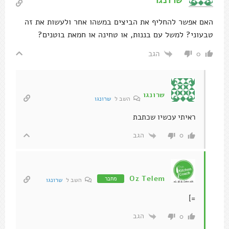
שרונגו
השב ל
שרונגו
ראיתי עכשיו שכתבת
הגב
0
Oz Telem
מחבר
השב ל
שרונגו
=]
הגב
0
טל
במקום השמן קוקוס אפשר להשתמש בחמאת קוקוס או
במחמאה?