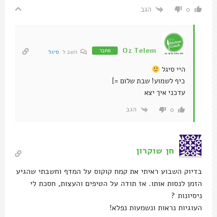
כיף לשמוע! שבת שלום =]
עדכני איך יצא
הגב
0
חן שוקרון
בדיוק השבוע ראיתי את קמח קוקוס על המדף וחשבתי שהגיע
הזמן לנסות אותו. אז תודה על הטיפים והעצות, חסכת לי
ניסיונות ?
העוגיות נראות ונשמעות נפלא!
הגב
0
Oz Telem
מחבר
השב ל
חן שוקרון
בשמחה רבה חן