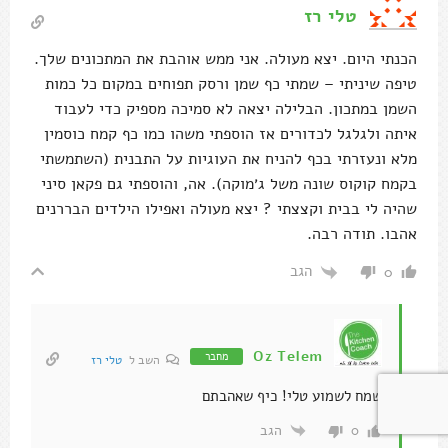
בקמח קוקוס שונה משל ג׳מוקה). אה, והוספתי גם פקאן סיני
שהיה לי בבית וקצצתי ? יצא מעולה ואפילו הילדים הבררנים
אהבו. תודה רבה.
הגב
0
Oz Telem
מחבר
השב ל
טלי רז
שמח לשמוע טלי! כיף שאהבתם
הגב
0
איתנים
היי עז, אביב הגיע פסח בא!
אתמול הכנו את הבראוניז עם חמאת הבןטנים – חוסל ונעלם.