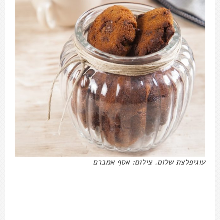
עוגיפלצת שלום. צילום: אסף אמברם
מתכון לעוגיות קוקוס ושוקולד
צ'יפס