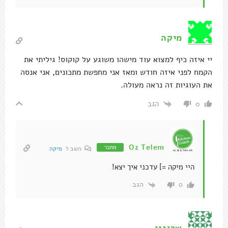
את העוגיות זה נראה מעולה.
הגב
0
Oz Telem
מחבר
השב ל
מיקה
היי מיקה =] עדכני איך יצא!
הגב
0
שרונגו
האם אפשר להחליף את הביצים במשהו אחר ולעשות את זה
טבעוני? למשל עם בננות, או טחינה או חמאת בוטנים?
הגב
0