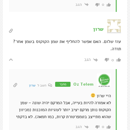
תודה.
הגב
0
Oz Telem
מחבר
השב ל
שרון
היי שרון
לא אמורה להיות בעייה, אבל המרקם יהיה שונה – שמן
הקוקוס נותן מרקם יציב יותר לעוגיות המוכנות (מכיוון
שהוא מתייצב בטמפרטורת קרות, כמו חמאה). לא בדקתי
הגב
0
מיקה
יי איזה כיף למצוא עוד מישהו משוגע על קוקוס! גיליתי את
הקמח לפני איזה חודש ומאז אני מחפשת מתכונים, אני אנסה