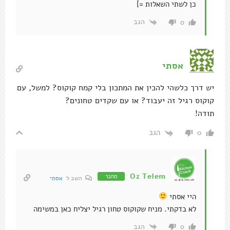
יש דרך כלשהי להכין את המתכון בלי קמח קוקוס? למשל, עם
קוקוס רגיל זה יעבוד? או עם שקדים טחונים?
תודה!
הגב
0
Oz Telem
מחבר
השב ל
אסתי
היי אסתי
לא בדקתי. מניח שקוקוס טחון רגיל יצליח כאן במשימה
הגב
0
סיגל
אז הכנתי את העוגיות היום! הן יצאו פחות יפות משלך.. לא
הבנתי איך הן כל כך עגולות ומדוייקות אצלך אבל הן ממש