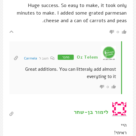
Huge success. So easy to make, it took only
minutes to make. I added some grated parmesan
cheese and a can of carrots and peas.
0
Oz Telem
מחבר
השב ל
Carmela
Great additions. You can litteraly add almost
everyting to it
0
לימור בן-שחר
היי
ראיתי!