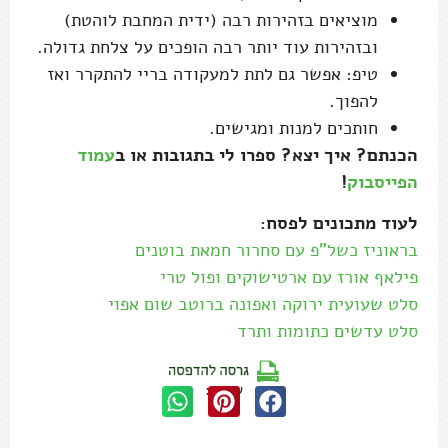
מוציאים בזהירות רבה (ידית המחבת לוהטת)
ובזהירות עוד יותר רבה הופכים על צלחת גדולה.
טיפ: אפשר גם לתת למעקודה בריי להתקרר ואז
להפוך.
חותכים למנות ומגישים.
הכנתם? איך יצא? ספרו לי בתגובות או ב
עמוד
הפייסבוק
!
לעוד מתכונים לפסח:
בראוניז כשל"פ עם סחרור חמאת בוטנים
פילאף אורז עם ארטישוקים ופול טרי
סלט שעועית ירוקה ואפונה ברוטב שום אפוי
סלט עדשים כתומות ותרד
שתפו: