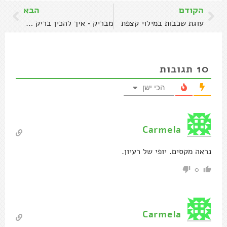
הקודם
הבא
עוגת שכבות במילוי קצפת
מבריק • איך להכין בריק טוניסאי
10
תגובות
הכי ישן
Carmela
נראה מקסים. יופי של רעיון.
0
Carmela