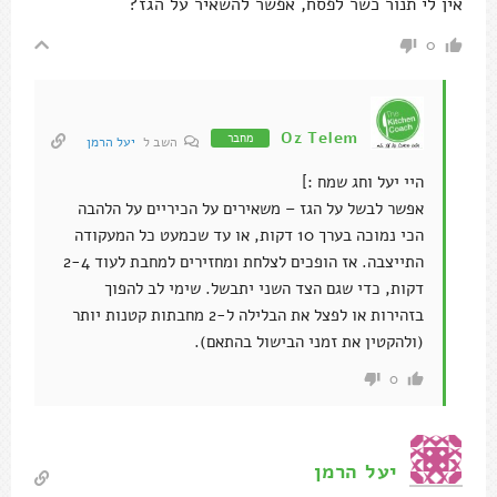
אין לי תנור כשר לפסח, אפשר להשאיר על הגז?
0
Oz Telem
מחבר
השב ל
יעל הרמן
היי יעל וחג שמח :]
אפשר לבשל על הגז – משאירים על הכיריים על הלהבה
הכי נמוכה בערך 10 דקות, או עד שכמעט כל המעקודה
התייצבה. אז הופכים לצלחת ומחזירים למחבת לעוד 2-4
דקות, כדי שגם הצד השני יתבשל. שימי לב להפוך
בזהירות או לפצל את הבלילה ל-2 מחבתות קטנות יותר
(ולהקטין את זמני הבישול בהתאם).
0
יעל הרמן