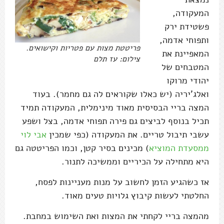
המעקודה,
פשטידת ירק
ותפוחי אדמה,
פריטטת מצות עם פטריות וקישואים.
המאפיינת את
צילום: עז תלם
המטבחים של
יהודי מרוקו
ואלג'יריה (יש כאלו שקוראים לה גם מחמר). בעוד
המצה בריי הבסיסית מאוד מינימלית, המעקודה תמיד
תכיל בנוסף לביצים גם פירה תפוחי אדמה, בצל ושפע
עשבי תיבול טריים. את המעקודה (כפי שמכין
אבי לוי
ממסעדת המוציא
) מכינים בסיר קטן, וכמו הפריטטה גם
היא מתחילה על הכיריים וממשיכה לתנור.
אז כשהגיע הזמן לחשוב על מנות מעניינות לפסח,
החלטתי לעשות קיבוץ גלויות טעים מאוד.
מהמצה בריי לקחתי את המצות ואת השימוש במחבת.