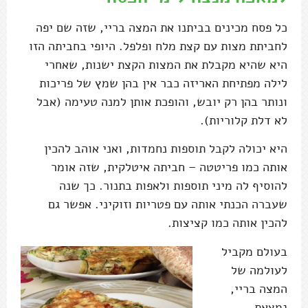
כל פסח מכינים בביתנו את המצה בריי, שזה שם יפה
לחביתת מצות עם קצת מלח ופלפל. היופי בחביתה הזו
היא שהיא מקבלת את המצות הקצת ישנות, שאחרי
לילה מפתיחת האריזה כבר אין בהן שמץ של פריכות
ונותר בהן רק יובש, והופכת אותן למנה טעימה (אבל
לא דלת קלוריות).
היא יכולה לקבל תוספות נחמדות, ואני אוהב להכין
אותה כמו פריטטה – חביתה איטלקית, שזה אומר
להוסיף לה מיני תוספות ולאפות בתנור. כך שנה
שעברה הכנתי אותה עם פטריות וזוקיני. אפשר גם
להכין אותה כמו קציצות.
בעולם מקביל
לעולמה של
המצה בריי,
נמצאת