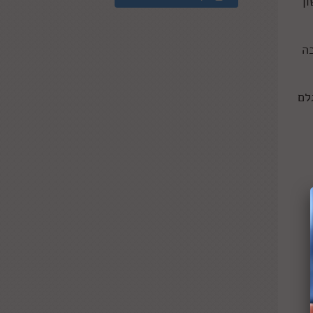
ן
ה
לם