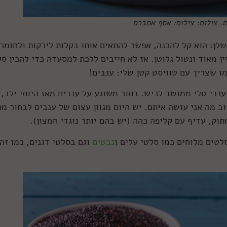
ם. צילום: צילום: אסף אמברם
לן: הוא קל להכנה, אפשר להתאים אותו בקלות לירקות ולחומרי
 מאוד ונטול גלוטן. אז לא חייבים ללכת למסעדה כדי להכין ס
מו שצריך עם טוויסט קטן שלי: ענבים!
נבי טלי ממושב לכיש. בתור משוגע על ענבים מאז היותי ילד,
י לחשוב מה אני עושה איתם. יש היום מגוון עצום של ענבים לבחור מ
וק, עדיף עם קליפה כהה (יש בהם יותר נוגדי חמצון).
לטים מלוחים כמו סלטי עלים ו
נבטים
וגם בסלטי דגנים, כמו זה