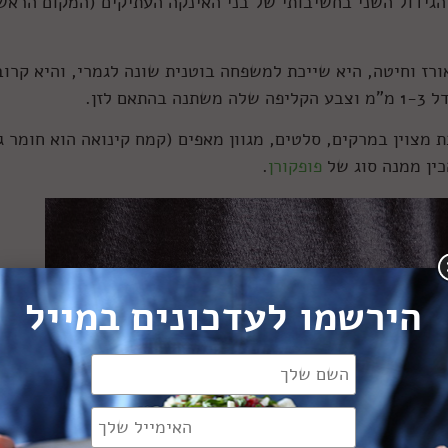
 הגידול השני בחשיבותי של בני האינקה העתיקים (המקום הראשו
ורז וחיטה, היא שייכת למשפחה בוטנית שונה לגמרי, והיא קרוב
 לזן.
ת מצוין במרקים, סלטים, מגוון מאפים (קמח קינואה הוא חומר ג
כין ממנה סוג של
פופקורן
.
הירשמו לעדכונים במייל