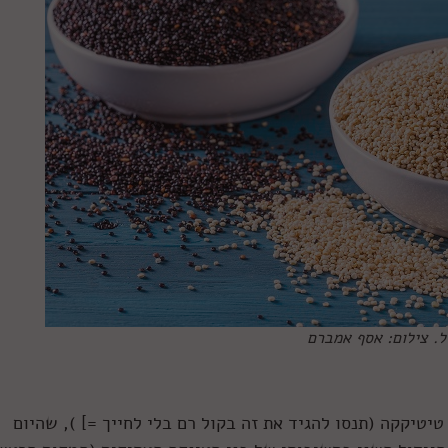
ל. צילום: אסף אמברם
5,00 שנה סמוך לאגם טיטיקקה (תנסו להגיד את זה בקול רם בלי לחייך =] ), שהיום