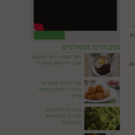
לט
קראו עוד »
מתכונים מומלצים
פאד קפאו: בשר מוקפץ
עם בזיליקום תאילנדי
הם,
איך להכין ארנצ'יני •
כדורי ריזוטו בציפוי
פריך
כרובית אלמוגים:
מדריך למשתמש
ומתכונים