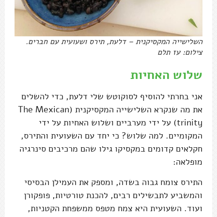
השלישייה המקסיקנית – דלעת, תירס ושעועית עם חברים.
צילום: עז תלם
שלוש האחיות
אני בחרתי להוסיף לסוקוטש שלי דלעת, כדי להשלים
את מה שנקרא השלישייה המקסיקנית (The Mexican
trinity) על ידי מערביים ושלוש האחיות על ידי
המקומיים. למה שלוש? כי יחד עם השעועית והתירס,
חקלאים קדומים במקסיקו גילו שהם מרכיבים סינרגיה
מופלאה:
התירס צומח גבוה בשדה, ומספק את העמילן הבסיסי
והמשביע לתבשילים רבים, להכנת טורטיות, פופקורן
ועוד. השעועית היא צמח מטפס ממשפחת הקטניות,