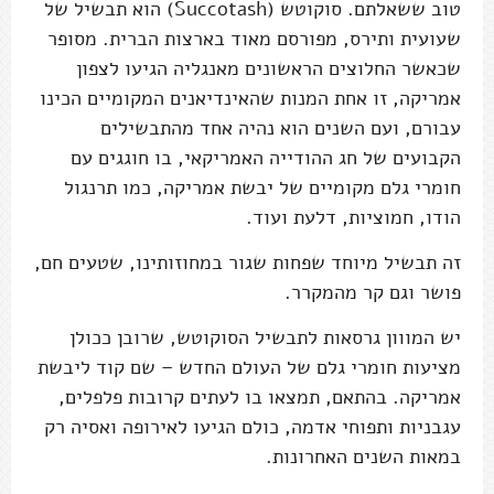
טוב ששאלתם. סוקוטש (Succotash) הוא תבשיל של
שעועית ותירס, מפורסם מאוד בארצות הברית. מסופר
שכאשר החלוצים הראשונים מאנגליה הגיעו לצפון
אמריקה, זו אחת המנות שהאינדיאנים המקומיים הכינו
עבורם, ועם השנים הוא נהיה אחד מהתבשילים
הקבועים של חג ההודייה האמריקאי, בו חוגגים עם
חומרי גלם מקומיים של יבשת אמריקה, כמו תרנגול
הודו, חמוציות, דלעת ועוד.
זה תבשיל מיוחד שפחות שגור במחוזותינו, שטעים חם,
פושר וגם קר מהמקרר.
יש המווון גרסאות לתבשיל הסוקוטש, שרובן ככולן
מציעות חומרי גלם של העולם החדש – שם קוד ליבשת
אמריקה. בהתאם, תמצאו בו לעתים קרובות פלפלים,
עגבניות ותפוחי אדמה, כולם הגיעו לאירופה ואסיה רק
במאות השנים האחרונות.