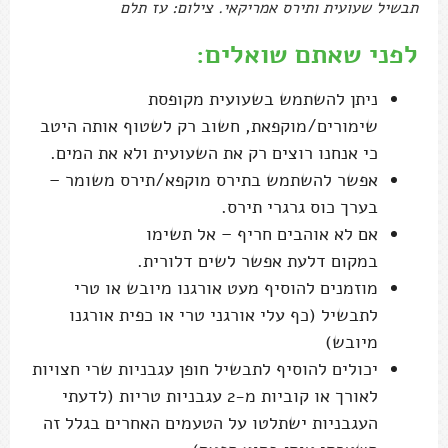
תבשיל שעועית ותירס אמריקאי. צילום: עז תלם
לפני שאתם שואלים:
ניתן להשתמש בשעועית מקופסת
שימורים/מוקפאת, חשוב רק לשטוף אותה היטב
כי אנחנו רוצים רק את השעועית ולא את המים.
אפשר להשתמש בתירס מוקפא/תירס משומר –
בערך כוס גרגרי תירס.
אם לא אוהבים חריף – אל תשימו
במקום דלעת אפשר לשים דלורית.
מוזמנים להוסיף מעט אורגנו מיובש או טרי
לתבשיל (כף עלי אורגני טרי או כפית אורגנו
מיובש)
יכולים להוסיף לתבשיל חופן עגבניות שרי חצויות
לאורך או קוביות מ-2 עגבניות טריות (לדעתי
העגבניות ישתלטו על הטעמים האחרים בגלל זה