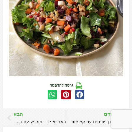
שתפו:
הקודם
הבא
מתכון פתיתים עם קציצות
פאד סי יו – מוקפץ עם בשר ואטריות אורז