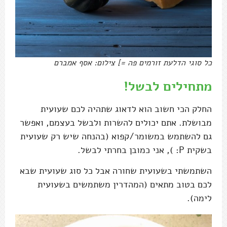
כל סוגי הדלעת זורמים פה =] צילום: אסף אמברם
מתחילים לבשל!
החלק הכי חשוב הוא לדאוג שתהיה לכם שעועית
מבושלת. אתם יכולים להשרות ולבשל בעצמם, ואפשר
גם להשתמש במשומר/קפוא (בהנחה שיש רק שעועית
בשקית P: ), אני כמובן בחרתי לבשל.
השתמשתי בשעועית שחורה אבל כל סוג שעועית שבא
לכם בטוב מתאים (המהדרין משתמשים בשעועית
לימה).