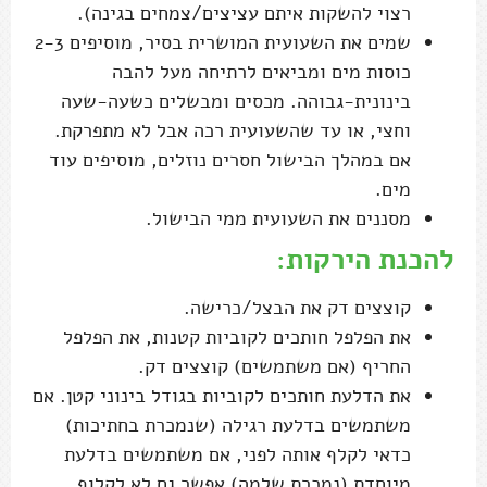
רצוי להשקות איתם עציצים/צמחים בגינה).
שמים את השעועית המושרית בסיר, מוסיפים 2-3
כוסות מים ומביאים לרתיחה מעל להבה
בינונית-גבוהה. מכסים ומבשלים כשעה-שעה
וחצי, או עד שהשעועית רכה אבל לא מתפרקת.
אם במהלך הבישול חסרים נוזלים, מוסיפים עוד
מים.
מסננים את השעועית ממי הבישול.
להכנת הירקות:
קוצצים דק את הבצל/כרישה.
את הפלפל חותכים לקוביות קטנות, את הפלפל
החריף (אם משתמשים) קוצצים דק.
את הדלעת חותכים לקוביות בגודל בינוני קטן. אם
משתמשים בדלעת רגילה (שנמכרת בחתיכות)
כדאי לקלף אותה לפני, אם משתמשים בדלעת
מיוחדת (נמכרת שלמה) אפשר גם לא לקלוף.