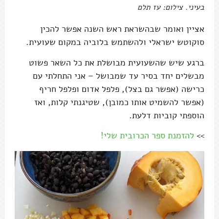
בעיני. צילום: עז תלם
אציין ואומר שבהשראת ראש השנה אפשר להכין
סוקוטש ישראלי ולהשתמש בלוביה במקום שעועית.
ברגע שיש שהשעועית מבושלת את כל השאר פשוט
מבשלים יחד בסיר עד שמבושל – אני התחלתי עם
כרישה (אפשר גם בצל), פלפל אדום ופלפל חריף
(אפשר להשמיט אותו כמובן), שטיגנתי קלות, ואז
הוספתי קוביות דלעת.
>>
להזמנת ספר הכרובית שלי!