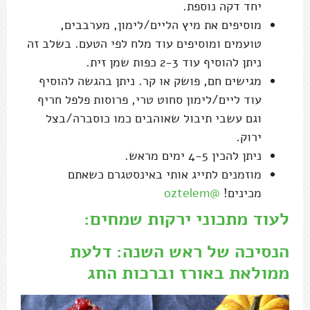
יחד דקה נוספת.
מוסיפים את מיץ הליים/לימון, מערבבים,
טועמים ומוסיפים עוד מלח לפי הטעם. בשלב זה
ניתן להוסיף עוד 2-3 כפות שמן זית.
מגישים חם, פושק או קר. ניתן בהגשה להוסיף
עוד ליים/לימון סחוט טרי, פרוסות פלפל חריף
וגם עשבי תיבול שאוהבים כמו כוסברה/בצל
ירוק.
ניתן להכין 4-5 ימים מראש.
מוזמנים לתייג אותי באינסטגרם כשאתם
מכינים!
@oztelem
לעוד מתכוני ירקות שמחים:
הנסיכה של ראש השנה: דלעת
ממולאת באורז וברכות החג