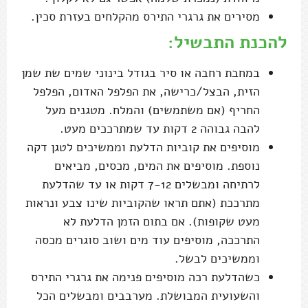
מסירים את גרגרי התירס מהקלחים בעזרת סכין.
להכנת התבשיל:
במחבת רחבה או סיר בגודל בינוני שמים שת שמן
הזית, הבצל/כרישה, את הפלפל האדום, הפלפל
החריף (אם משתמשים) והמלח. מטגנים מעל
להבה גבוהה 2 דקות עד שמתרככים מעט.
מוסיפים את קוביות הדלעת וממשיכים לטגן דקה
נוספת. מוסיפים את המים, מכסים, מביאים
לרתיחה ומבשלים 7-12 דקות או עד שהדלעת
מתרככת (אתם תראו שהקוביות שינו צבע ונראות
מעט שקופות). אם בתום הזמן הדלעת לא
התרככה, מוסיפים עוד מים ושוב סוגרים מכסה
וממשיכים לבשל.
כשהדלעת רכה מוסיפים פנימה את גרגרי התירס
והשעועית המבושלת. מערבבים ומבשלים הכל