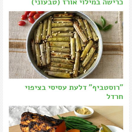
כרישה במילוי אורז (טבעוני)
"רוסטביף" דלעת עסיסי בציפוי
חרדל