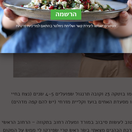
הנתונים ישמשו ליצירת קשר ושליחת ניוזלטר בהתאם ל
מדיניות פרטיות
זה מן שוק כזה שקצת עצר בזמן, עם מקומות כמו בוטקה 23 וקובה תרנגול שפועלים 4-5 שנים (נצח בחיי
 מסעדת האחים בועז וקליית מזרחי (יש להם קפה מדהים)
 טוב לעשות סיבוב במורד ומעלה רחוב בתקווה – הרחוב הראשי 
 ברכת הכהנים מצאתי בשר ראש טרי שפירקו לי ממש על המקום