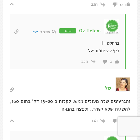
הגב
0
Oz Telem
מחבר
השב ל
יעל
בהחלט =]
כיף ששיתפת יעל
הגב
0
טל
והגרעינים שלה מעולים ממש. לקלות כ 15-20 דק' בחום 160,
להשגיח שלא ישרף.. ולפצח בהנאה
הגב
0