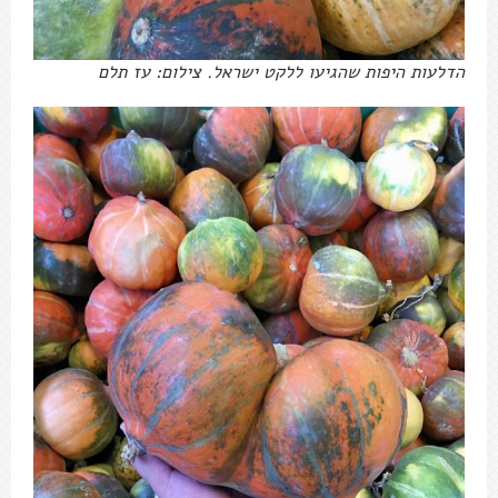
הדלעות היפות שהגיעו ללקט ישראל. צילום: עז תלם