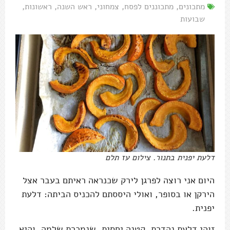
מתכונים
,
מתכוננים לפסח
,
צמחוני
,
ראש השנה
,
ראשונות
,
שבועות
דלעת יפנית בתנור. צילום עז תלם
היום אני רוצה לפרגן לירק שכנראה ראיתם בעבר אצל
הירקן או בסופר, ואולי היססתם להכניס הביתה: דלעת
יפנית.
זוהי דלעת נהדרת, קטנה יחסית, שנמכרת שלמה, והיא