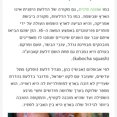
כמו
אפונה סינית
, גם מקורה של הדלעת היפנית אינו
הארץ שבשמה. כמו כל הדלעות, מקורה ביבשת
אמריקה, והיא הגיעה לארץ השמש העולה על ידי
סוחרים פורטוגזים באמצע המאה ה-16. הזן שהם הביאו
איתם עבר עם השנים שינויים שנתנו לו מאפיינים
מובהקים מבחינת גודל, עובי הבשר, טעם ומרקם.
בעולם היא נמכרת גם תחת השם דלעת קאבוצ'ה
(kabocha squash).
לפי אבשלום (אבשי) כהן, מגדל דלעת (וסלק) מתל
עדשים, שעובד עם לקט ישראל, מדובר בדלעת נהדרת
שעדיין לא זוכה בארץ לפופולריות לה היא ראויה. הוא
מספר שלוקח בערך שלושה חודשים וחצי מרגע
השתילה ועד שהיא מוכנה לקטיף, והתקופה הטובה
ביותר לגידול שלה בארץ היא בין האביב לסתיו.