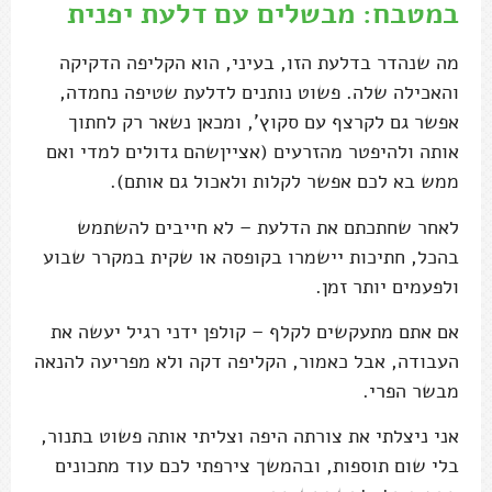
במטבח: מבשלים עם דלעת יפנית
מה שנהדר בדלעת הזו, בעיני, הוא הקליפה הדקיקה
והאכילה שלה. פשוט נותנים לדלעת שטיפה נחמדה,
אפשר גם לקרצף עם סקוץ', ומכאן נשאר רק לחתוך
אותה ולהיפטר מהזרעים (אצייןשהם גדולים למדי ואם
ממש בא לכם אפשר לקלות ולאכול גם אותם).
לאחר שחתכתם את הדלעת – לא חייבים להשתמש
בהכל, חתיכות יישמרו בקופסה או שקית במקרר שבוע
ולפעמים יותר זמן.
אם אתם מתעקשים לקלף – קולפן ידני רגיל יעשה את
העבודה, אבל כאמור, הקליפה דקה ולא מפריעה להנאה
מבשר הפרי.
אני ניצלתי את צורתה היפה וצליתי אותה פשוט בתנור,
בלי שום תוספות, ובהמשך צירפתי לכם עוד מתכונים