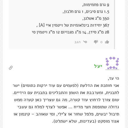
9 גרם פחמימות,
1.5 גרם סיבים, 1 גרם חלבון,
350 מ"ג אשלגן,
367 יחידות בינלאומיות של ויטמין איי [A] ,
28 מ"ג סידן, 14 מ"ג מגנזיום 12 מ"ג ויטמין סי
הגב
0
יעל
הי עז,
אני חותכת את הדלעת (לפעמים עם עוד ירקות כתומים) ישר
לתבנית, ומערבבת את השמן והתבלינים בתבנית עם הידיים.
שום צורך לרחוץ עוד קערה, מה גם שצריך כאן קערה ממש
גדולה שתופסת חצי מדיח … אפשר לצרף למלח גם עשבי
תיבול יבשים, פלפל שחור או צ'ילי, ומי שאוהב – קינמון או
אגוז מוסקט (בעדינות, שלא ישתלט).