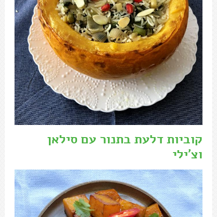
קוביות דלעת בתנור עם סילאן
וצ'ילי