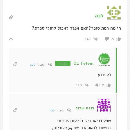
לנה
הי מה רמת סוכר?האם אפזר לאכול לחולי סכרת?
הגב
0
Oz Telem
מחבר
השב ל
לנה
לא יודע
הגב
0
רונה שרון.
השב ל
לנה
שפע בריאות יש בדלעת היפנית:
בחישוב למאה גרם יש: 34 קלוריות,