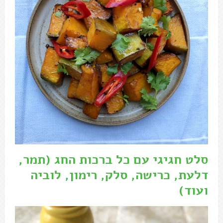
סלט חגיגי עם כל ברכות החג (תמר,
דלעת, כרישה, סלק, רימון, לוביה
ועוד)