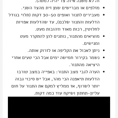
זה לא משנה איזה צד יהיה למטה).
מזלפים או מברישים שמן זית מהצד השני.
מעבירים לתנור ואופים 30-50 דקות (תלוי בגודל
הדלעות והתנור שלכם), עד שהדלעות אפויות
לחלוטין, רכות מאוד וזהובות מעט.
מוציאים מהתנור, נותנים להן להתקרר מעט
ומגישים.
ניתן לאכול את הקליפה או לזרוק אותה.
נשמר בקירור חמישה ימים אבל הכי טעים אחרי
היציאה מהתנור.
הערה לגבי מצב התנור: באפייה במצב טורבו
הדלעות תיאפנה הכי מהר, אבל יש סיכוי גבוה
יותר לשרוף, אז ממליץ למקם את התנור על חום
עליון-תחתון ושיקח עוד כמה דקות.