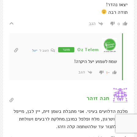
יצאו נהדר!
תודה רבה
הגב
0
Oz Telem
מחבר
השב ל
יעל
שמח לשמוע יעל היקרה!
הגב
-1
חנה זוהר
מלכת הדלועים בעיני. אני מתבלת בשמן זית, יין לבן, מייפל
אמיתי וטרגון, מלח ופלפל כמובן.מחלקת לרבעים ושולחת
אותה לתנור עד שלהשחמה קלה וזהו.