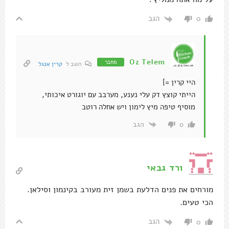
הגב
0
Oz Telem
מחבר
השב ל
קרין אנגל
היי קרין =]
הייתי קוצץ דק עלי נענע, מערבב עם יוגורט איכותי,
מוסיף טיפה מיץ לימון ויש אחלה רוטב
הגב
0
ורד גבאי
מורחים את פנים הדלעת בשמן זית מעורב בקינמון וסילאן.
הכי טעים.
הגב
0