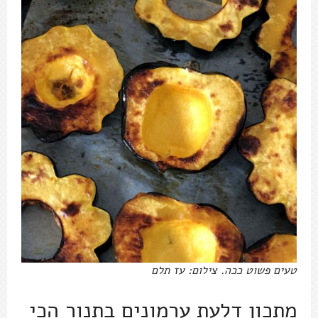
טעים פשוט ככה. צילום: עז תלם
מתכון דלעת ערמונים בתנור הכי