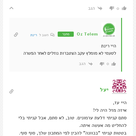
הגב
0
Oz Telem
מחבר
השב ל
רינת
היי רינת
לטעמי לא מומלץ עקב הצטברות נוזלים לאחר הפשרה
הגב
0
יעל
היי עז,
איזה מזל היה לי!
סתם קניתי דלעת ערמונים. טוב, לא סתם, אבל קניתי בלי
להחליט מה אעשה איתה.
בטטות קניתי "בכוונה" להכין לפי המתכון שלך, סוף סוף.