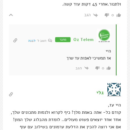
ולתנור.אחרי 45 דקות עוד קשה.
הגב
0
Oz Telem
מחבר
השב ל
לבנה
היי
אז תמשיכי לאפות עד שרך
הגב
0
גלי
היי עז,
קודם כל- אתה באמת מלך! כיף לקרוא ולנסות מתכונים שלך,
אחד אחד יוצאים פשוט מעולים.. לומדת מהבלוג שלך המון!
אם אני רוצה להכין את הדלעת ערמונים בשילוב עם עוף