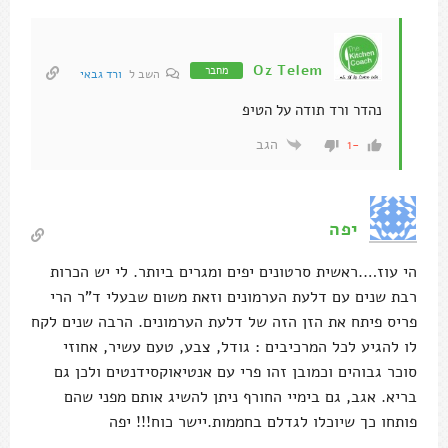
Oz Telem
מחבר
השב ל
ורד גבאי
נהדר ורד תודה על הטיפ
הגב
-1
יפה
הי עוז….ראשית סרטונים יפים ומגרים ביותר. לי יש הכרות
רבת שנים עם דלעת הערמונים וזאת משום שבעלי ד"ר הרי
פריס פיתח את הזן הזה של דלעת הערמונים. הרבה שנים לקח
לו להגיע לכל המרכיבים : גודל, צבע, טעם עשיר, אחוזי
סוכר גבוהים וכמובן זהו פרי עם אנטיאוקסידנטים ולכן גם
בריא. אגב, גם בימיי החורף ניתן להשיג אותם מפני שהם
פותחו כך שיוכלו לגדלם בחממות.יישר כוח!!! יפה