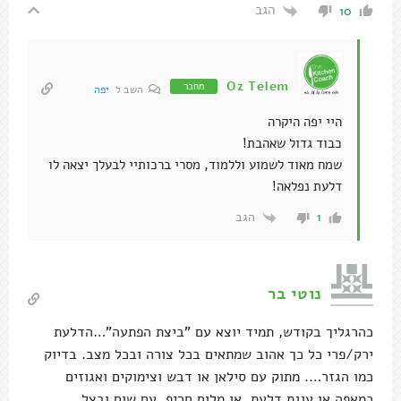
הגב
10
Oz Telem
מחבר
השב ל
יפה
היי יפה היקרה
כבוד גדול שאהבת!
שמח מאוד לשמוע וללמוד, מסרי ברכותיי לבעלך יצאה לו
דלעת נפלאה!
הגב
1
נוטי בר
כהרגליך בקודש, תמיד יוצא עם ”ביצת הפתעה”…הדלעת
ירק/פרי כל כך אהוב שמתאים בכל צורה ובכל מצב. בדיוק
כמו הגזר…. מתוק עם סילאן או דבש וצימוקים ואגוזים
כמאפה או עוגת דלעת, או מלוח חריף, עם שום ובצל