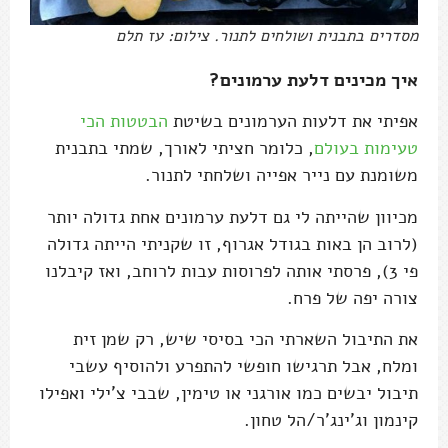
מסדרים בתבנית ושולחים לתנור. צילום: עז תלם
איך מכינים דלעת ערמונים?
אפיתי את דלעות הערמונים בשיטת
הבטטות הכי
טעימות בעולם
, כלומר חציתי לאורך, שמתי בתבנית
משומנת עם נייר אפייה ושלחתי לתנור.
מכיוון שהייתה לי גם דלעת ערמונים אחת גדולה יותר
(לרוב הן באות בגודל אגרוף, זו שקניתי הייתה גדולה
פי 3), פרסתי אותה לפרוסות עבות לרוחב, ואז קיבלנו
צורה יפה של פרח.
את התיבול השארתי הכי בסיסי שיש, רק שמן זית
ומלח, אבל תרגישו חופשי להתפרע ולהוסיף עשבי
תיבול יבשים כמו אורגני או טימין, שבבי צ'ילי ואפילו
קינמון וג'ינג'ר/הל טחון.