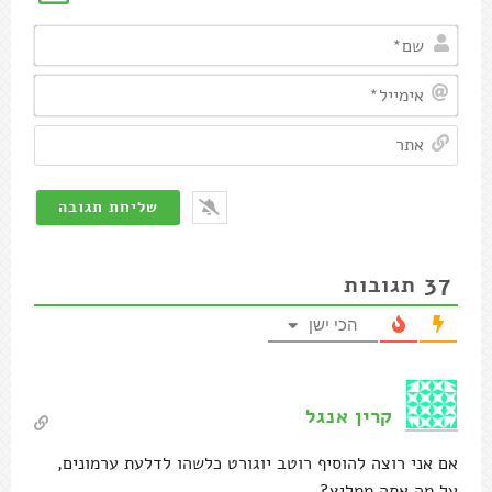
שם*
אימיי
אתר
37
תגובות
הכי ישן
קרין אנגל
אם אני רוצה להוסיף רוטב יוגורט כלשהו לדלעת ערמונים,
על מה אתה ממליץ?