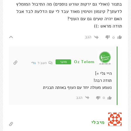
בתנור (ואולי גם ירקות שורש נוספים) מה התיבול המומלץ
לדעתך? קינמון וטימין מאוד עבד לי עם הדלעת לבד אבל
האם יהיה טעים גם עם העוף?
תודה מראש :))
הגב
0
Oz Telem
מחבר
השב ל
גלי
היי גלי =]
תודה רבה!
נשמע מעולה יחד עם העוף באותה תבנית
הגב
0
מיכלי