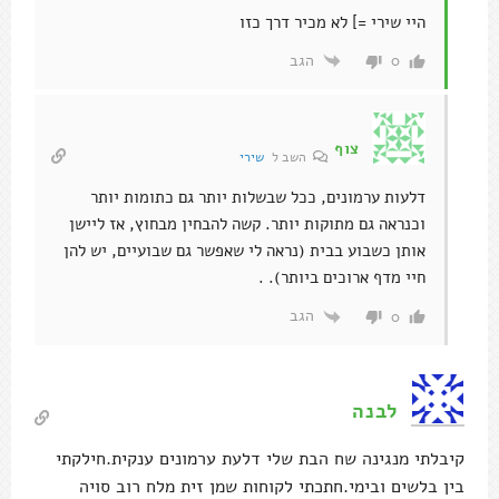
היי שירי =] לא מכיר דרך כזו
הגב
0
צוף
השב ל
שירי
דלעות ערמונים, ככל שבשלות יותר גם כתומות יותר
וכנראה גם מתוקות יותר. קשה להבחין מבחוץ, אז ליישן
אותן כשבוע בבית (נראה לי שאפשר גם שבועיים, יש להן
חיי מדף ארוכים ביותר). .
הגב
0
לבנה
קיבלתי מנגינה שח הבת שלי דלעת ערמונים ענקית.חילקתי
בין בלשים ובימי.חתכתי לקוחות שמן זית מלח רוב סויה