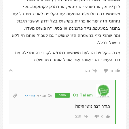
לבן/ירוק, או כטרשי טוניסאי, או כמרק לקוסקוס…אני
משתמש בה כסלסילת הפתעות עם הקליפה לאורז מתובל עם
נתחוני חזה עוף או פרגית בקישוט בצל ירוק ועשבי תיבול
בתנור במעטפת נייר פרגמנט או כסף, זה פשוט מעדן.
ומה שהכי כיף במשפחה הזו שאפשר גם לאכול אותם חי ללא
בישול בכלל.
אגב….קליפת הדלעת משמשת כמרפא לקנדידה ומכילה את
רוב העושר הבריאותי ואני אוכל אותה כמבושלת.
הגב
0
Oz Telem
מחבר
השב ל
נוטי בר
תודה רבה נוטי היקר!
הגב
0