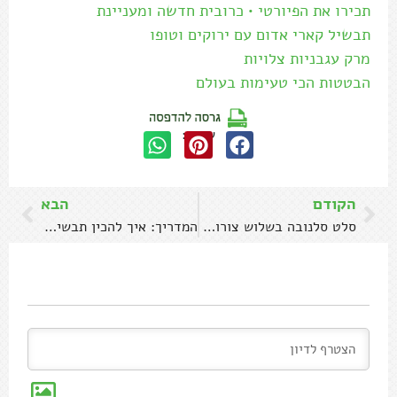
תכירו את הפיורטי • כרובית חדשה ומעניינת
תבשיל קארי אדום עם ירוקים וטופו
מרק עגבניות צלויות
הבטטות הכי טעימות בעולם
שתפו:
הקודם
הבא
סלט סלנובה בשלוש צורות הגשה • מדריך + מתכון
המדריך: איך להכין תבשיל צ'ילי קון קרנה מושלם