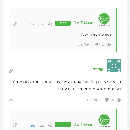
Oz Telem
מחבר
השב ל
יעל
נשמע מעולה יעל!
הגב
0
שירי
הי עז, יש דרך לדעת אם הדלעת צהובה או כתומה מבפנים?
(הכתומות טעימות פי מיליון בעיני)
הגב
0
Oz Telem
מחבר
השב ל
שירי