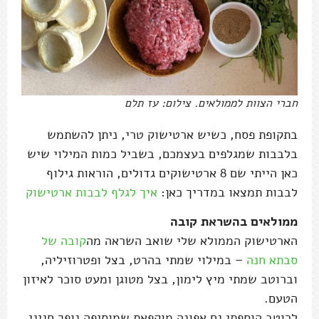
חברי הצוות לממולאים. צילום: עז תלם
בתקופת פסח, כשיש ארטישוק טרי, ניתן להשתמש
בלבבות שמגלפים בעצמכם, בשביל כמות המילוי שיש
כאן הייתי שם 8 ארטישוקים גדולים, הוראות גילוף
לבבות תמצאו במדריך כאן:
איך לגלף לבבות ארטישוק
ממולאים בהשראת קובה
הארטישוק הממולא שלי שואב השראה מה
קובה של
סבתא חנה
– במילוי שמתי בהרט, בצל ופטרוזיליה,
וברוטב שמתי מיץ לימון, בצל מטוגן ומעט סוכר לאיזון
הטעם.
לרוטב הוספתי גם אפונה מוקפאת שמוסיפה נופך חגיגי