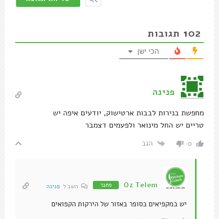
102
תגובות
הכי ישן
פנינה
מחפשת בנירות לבבות ארטישוק, יודעים איפה יש
טריים יש החל מינואר ולפעמים דצמבר
הגב
0
Oz Telem
מחבר
השב ל
פנינה
יש במקפיאים בסופר באזור של הירקות הקפואים