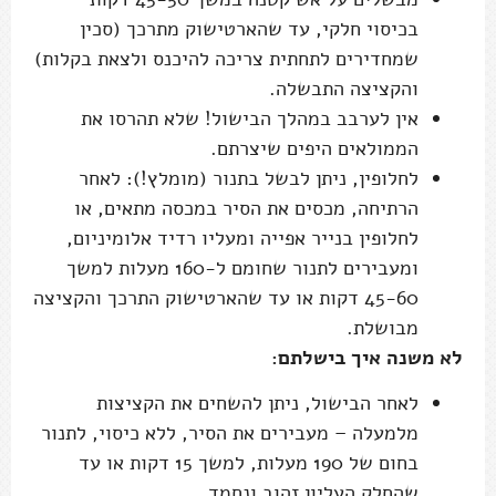
בכיסוי חלקי, עד שהארטישוק מתרכך (סכין
שמחדירים לתחתית צריכה להיכנס ולצאת בקלות)
והקציצה התבשלה.
אין לערבב במהלך הבישול! שלא תהרסו את
הממולאים היפים שיצרתם.
לחלופין, ניתן לבשל בתנור (מומלץ!): לאחר
הרתיחה, מכסים את הסיר במכסה מתאים, או
לחלופין בנייר אפייה ומעליו רדיד אלומיניום,
ומעבירים לתנור שחומם ל-160 מעלות למשך
45-60 דקות או עד שהארטישוק התרכך והקציצה
מבושלת.
לא משנה איך בישלתם:
לאחר הבישול, ניתן להשחים את הקציצות
מלמעלה – מעבירים את הסיר, ללא כיסוי, לתנור
בחום של 190 מעלות, למשך 15 דקות או עד
שהחלק העליון זהוב ונחמד.