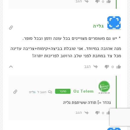
הגב
0
גליה
* יש גם משומרים מצויינים בכל עונה וזמן ובכל סופר.
מנה אהובה במיוחד. אני טובלת בביצה+קימוח+צריבה עדינה
מכל צד במחבת לפני שלב הרוטב לפריכות יתרה!
הגב
0
Oz Telem
מחבר
השב ל
גליה
נהדר =] תודה ששיתפת גליה
הגב
0