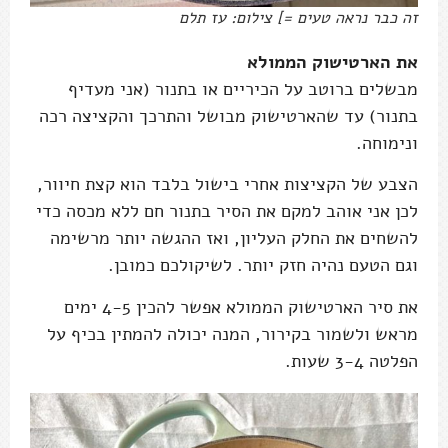
זה כבר נראה טעים =] צילום: עז תלם
את הארטישוק הממולא
מבשלים ברוטב על הכיריים או בתנור (אני מעדיף
בתנור) עד שהארטישוק מבושל והתרכך והקציצה רכה
ונימוחה.
הצבע של הקציצות אחרי בישול בלבד הוא קצת חיוור,
לכן אני אוהב למקם את הסיר בתנור חם ללא מכסה כדי
להשחים את החלק העליון, ואז ההגשה יותר מרשימה
וגם הטעם נהיה חזק יותר. לשיקולכם כמובן.
את סיר הארטישוק הממולא אפשר להכין 4-5 ימים
מראש ולשמור בקירור, המנה יכולה להמתין בכיף על
הפלטה 3-4 שעות.