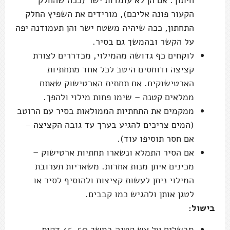
חיתוך. אם הן לא עומדות ישר (ככה שהחלק
הקעור פונה אליכם), מורידים את השפיץ החלק
התחתון, ככה שיהיה משטח ישר והן תעמודנה יפה
על הקשר ובהמשך גם בסיר.
לוקחים כף גדושה מהמילוי, מכדררים לצורת
קציצה ודוחסים היטב לכל אחד מתחתיות
הארטישוקים. אם תחתית הארטישוק שאתם
ממלאים קטנה – שימו פחות מילוי ולהפך.
ממקמים את התחתיות הממולאות בסיר עם הרוטב
(המים צריכים להגיע בערך עד גובה הקציצה –
אם חסר תוסיפו עוד).
אם הסיר התמלא ונשארו תחתיות ארטישוק –
מכינים איתן מנות אחרות. משאריות תערובת
המילוי ניתן לעשות קציצות ולהוסיף לסיר או
לטגן אותן ולהגיש כמו קבבים.
בישול:
מבשלים על אש קטנה במשך 45­-50 דקות