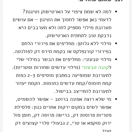
למה לא שמת ציפוי על הארטישוק וטיגנת?
לדעתי כאן אפשר לחסוך את הטיגון – אם עושים
תערובת מילוי מספיק לחה ולא מערבבים היא
נדבקת טוב לתחתית הארטישוק.
מילוי ללא גלוטן: מחליפים את פירורי הלחם
בפירורי קורנפלקס או בקמח תירס דק לפולנטה.
מילוי טבעוני: מחליפים את הבשר במילוי שלי
ל
קובה טבעוני
(מילוי עדשים שחורות ופטריות).
לתערובת שמופיעה במתכון מוסיפים 2-3 כפות
קמח חומוס/קמח עדשים כתומות. הקמח יעזור
לתערובת להתייצב בבישול.
מי שלא רוצה אפונה ברוטב – אפשר להשמיט,
אפשר לשים במקום ירקות אחרים כגון: סלסילת
פטריות פרוסות דק, כרישה פרוסה דק, חופן פול
ירוק מוקפא או טרי, 2 גבעולי סלרי קצוצים דק
ועוד