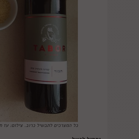
כל המצרכים לתבשיל כרוב. צילום: עז ת
נתחיל לבשל