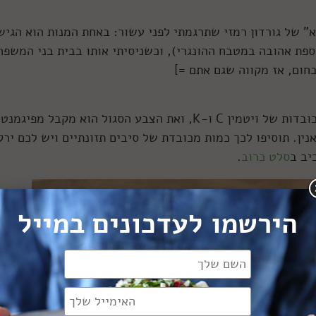
א" של גורדון רמזי שתרגמתי לפני עשור: באחת המנות הוא הגיש
ספת אהובה במטבח ההונגרי), וכשניסיתי אותו בבית בני המשפח
בחום, אז מקווה שגם אתם =]
כרוב אדום (שהוא בעצם סגול) מכיל כמויות מכובדות של ויטמין C ו-K, ואת הצבע הסגול הוא מקבל מפיגמנט
ין. תוסיפו לכך כמות מכובדת של סיבים תזונתיים ויש לכם ירק
יב ב
סלט כרוב
.
הירשמו לעדכונים במייל