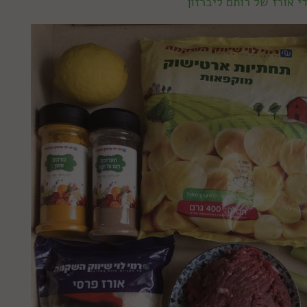
י אורז של רותם ליברזון