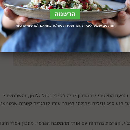
הנתונים ישמשו ליצירת קשר ושליחת ניוזלטר בהתאם ל
מדיניות פרטיות
והפעם החלטתי שהמתכון יהיה לגמרי נטול גלוטן, והשתמשתי
 הוא ספג נוזלים ויכולתי לפורר אותו לגרגרים קטנים שנטמעו
'י, קציצות נהדרות עם אורז מהמטבח הפרסי. מתכון אסלי תוכל