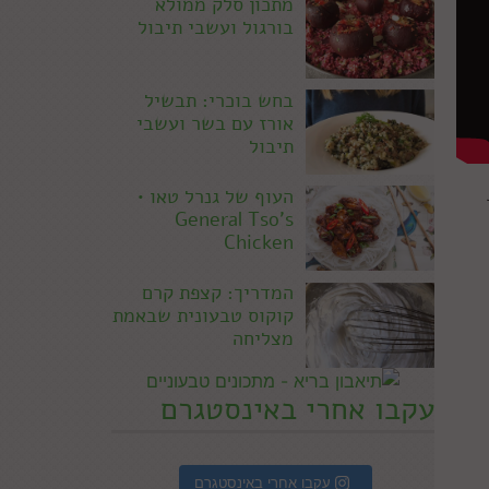
מתכון סלק ממולא
בורגול ועשבי תיבול
בחש בוכרי: תבשיל
אורז עם בשר ועשבי
תיבול
העוף של גנרל טאו •
General Tso's
Chicken
המדריך: קצפת קרם
קוקוס טבעונית שבאמת
מצליחה
עקבו אחרי באינסטגרם
עקבו אחרי באינסטגרם