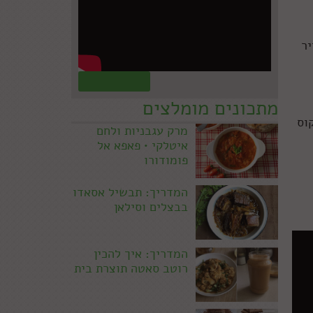
יר
קראו עוד »
מתכונים מומלצים
וס
מרק עגבניות ולחם
איטלקי • פאפא אל
פומודורו
המדריך: תבשיל אסאדו
בבצלים וסילאן
המדריך: איך להכין
רוטב סאטה תוצרת בית