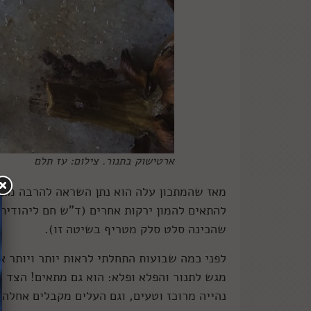
ארטישוק בתנור. צילום: עז תלם
מאז שהמתכון עלה הוא נתן השראה להרבה מאו
להתאים להמון ירקות אחרים (ד"ש חם ליהודית
שהכינה סלט סלק מטריף בשיטה זו).
לפני כמה שבועות התחלתי לראות יותר ויותר א
מגש לתנור והפלא ופלא: הוא גם מתאים! הצד 
נהייה מרוכז וטעים, וגם העלים מקבלים אחלה 