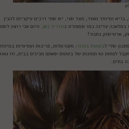
ם
בריא ומיוחד מאוד, מצד שני, יש שתי דרכים עיקריות להכין
ו במלאכה עדינה כמו שמפורט ב
מדריך כאן
. היום אני רוצה לשת
ק, ארטישוק בתנור!
תכון שלי ל
בטטות בתנור
: מקורמלות, פריכות ועסיסיות במיוחד
למרות הזמן הרב שחלף, מדי שבוע אני עדיין מקבל לפחות 10 תמונות של בטטות שאתם מכינים בבית, וזו גא
ה בתים.