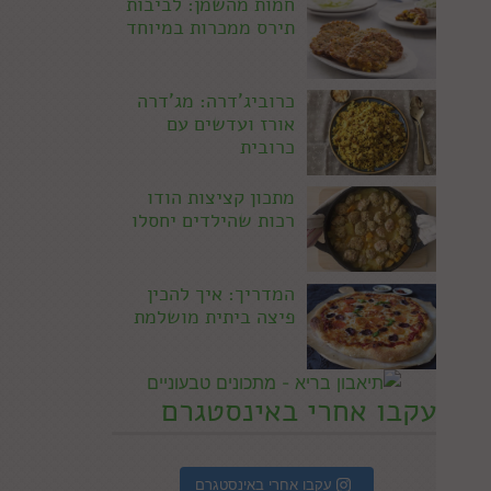
חמות מהשמן: לביבות
תירס ממכרות במיוחד
כרוביג'דרה: מג'דרה
אורז ועדשים עם
כרובית
מתכון קציצות הודו
רכות שהילדים יחסלו
המדריך: איך להכין
פיצה ביתית מושלמת
עקבו אחרי באינסטגרם
עקבו אחרי באינסטגרם