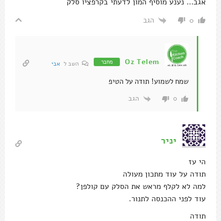
אגב… נענע מוסיף המון לדעתי בקרפציו סלק
הגב
0
Oz Telem
מחבר
השב ל
אבי
שמח לשמוע! תודה על הטיפ
הגב
0
יניר
הי עז
תודה על עוד מתכון מעולה
למה לא לקלף מראש את הסלק עם קולפן?
עוד לפני ההכנסה לתנור.
תודה