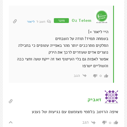
Oz Telem
מחבר
השב ל
ליאור
היי ליאור =]
בשמחה תמיד! תודה על השבחים
הסלקים מתרככים יותר מהר באפייה עטופים כי בחבילה
נוצרים אדים שעוזרים לרכך את הירק
אפשר לאפות גם בלי העיטוף ואז זה ייקח שעה וחצי ככה
והשוליים ישרפו
הגב
0
זאביק
איפה הרוטב בלסמי מצומצם עם נגיעות של נענע
הגב
0