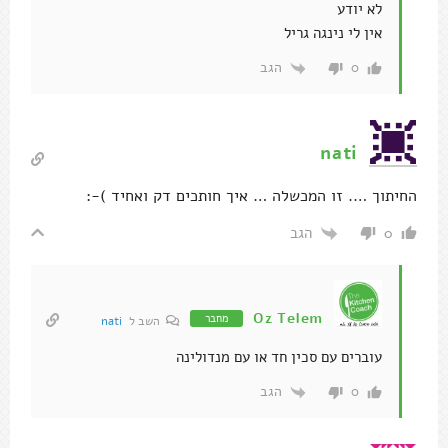
לא יודע
אין לי נינגה גריל
הגב
0
nati
החיתוך …. זו המכשלה … איך חותכים דק ואחיד )-:
הגב
0
Oz Telem
מחבר
השב ל
nati
עוברים עם סכין חד או עם מנדולינה
הגב
0