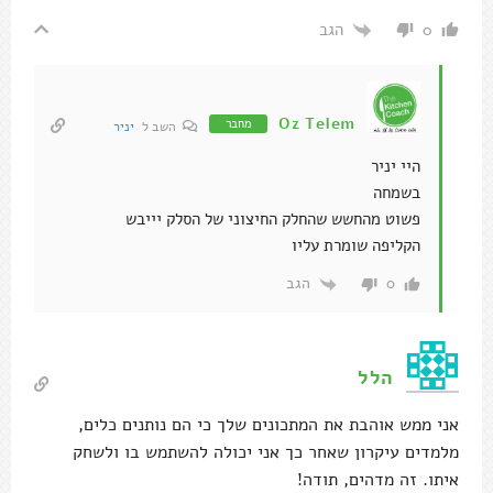
הגב
0
Oz Telem
מחבר
השב ל
יניר
היי יניר
בשמחה
פשוט מהחשש שהחלק החיצוני של הסלק יייבש
הקליפה שומרת עליו
הגב
0
הלל
אני ממש אוהבת את המתכונים שלך כי הם נותנים כלים,
מלמדים עיקרון שאחר כך אני יכולה להשתמש בו ולשחק
איתו. זה מדהים, תודה!