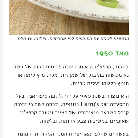
מוזמנים לשחק עם התוספות לפי אהבתכם. צילום: עז תלם
מאז 1950
במקור, קרפצ'יו היא מנה שבה פרוסות דקות של בשר
נא מוגשות בתיבול של שמן זית, מלח, מיץ לימון או
חומץ כלשהו ועלים טריים.
היא נוצרה בשנת 1950 על ידי ג'וזפה סיפריאני, בעלי
המסעדה Harry's bar בוונציה, וזכתה לשם כי יוצרה
קיבל השראה מיצירותיו של הצייר ויטורה קרפצ'יו,
שאופיינו במשיכות צבע אדומות ובלטות.
בעשורים שחלפו מאז יצירת המנה המקורית, המונח