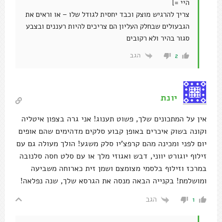
היי =]
צריך להרגיש מוצק וכבד יחסית לגודל שלו – או וראים את
הגבעולים שבחלק העליון הם צריכים להיות רעננים ובצבע
סגור בהיר ולא רקובים
הגב
2
יונת
אין על המתכונים שלך, פשוט תענוג! אני גרה בצפון איטליה
וקונה בשוק איכרים באופן קבוע סלקים מדהימים שהם אופים
יום לפני ומכינה מהם קרפצ'יו סלק משגע! הולך מעולה גם עם
זילוף יוגורט יווני, דבש ואגוזי מלך או עם סלט חסה סלנובה
במרכז וזילוף בלסמי מצומצם ושמן זית כארוחה משביעה
ומושלמת! בקנייה הבאה מנסה את הגרסא שלך, שנה נפלאה!
הגב
1