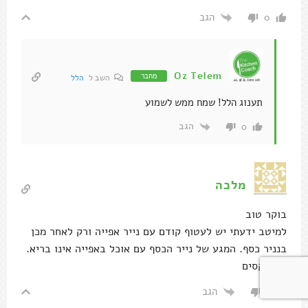
הגב
0
Oz Telem
מחבר
השב ל
הלל
תענוג הלל! שמח ממש לשמוע
הגב
0
מלכה
בוקר טוב
למיטב ידעתי יש לעטוף קודם עם נייר אפייה ורק לאחר מכן
בנניר כסף. המגע של נייר הכסף עם אוכל באפייה אינו בריא.
יום מקסים
הגב
1