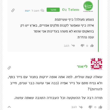
Oz Telem
מחבר
השב ל
יונת
נשמע מעולה! כיף ששיתפת
איזה כיף שאפשר לקנות סלקים אפויים, בארץ יש רק
בוואקום שהוא לא משהו בעדינות אני אומר
שנה נהדרת
הגב
0
ליאור
שאלה קצת שולית. למה אתה אופה ירקות בתנור עם נייר כסף,
ולא נניח סתם על נייר אפיה (ככה אני עושה כבר שנים, חייב
להודות)?
תודה רבה על ההשקעה וכל העבודה הטובה שאתה עושה.
הגב
0