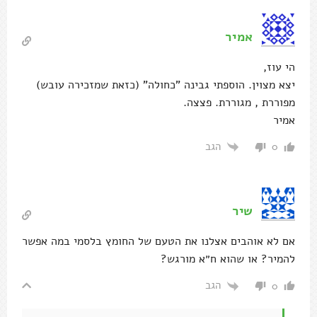
אמיר
הי עוז,
יצא מצוין. הוספתי גבינה "כחולה" (כזאת שמזכירה עובש)
מפוררת , מגוררת. פצצה.
אמיר
הגב
0
שיר
אם לא אוהבים אצלנו את הטעם של החומץ בלסמי במה אפשר
להמיר? או שהוא ח״א מורגש?
הגב
0