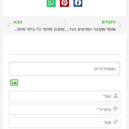
הקודם
הבא
אוסף מתכוני המרקים הגדול של עז תלם
מתכון סלופי ג'ו ביתי מהסרטים!
שם*
אימיי
אתר