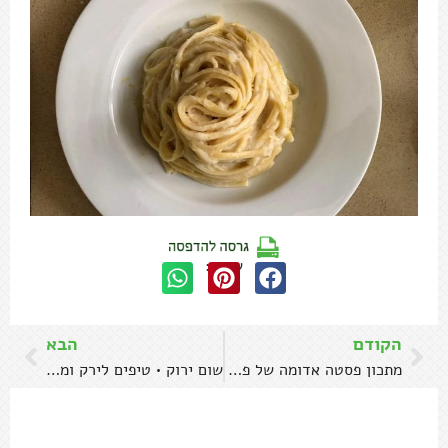
שתפו:
הקודם
הבא
מתכון פסטה אדומה של פעם בקלי קלות
שום ירוק • טיפים לירק ומתכון לממרח