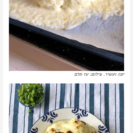
יפה ועשיר. צילום: עז תלם