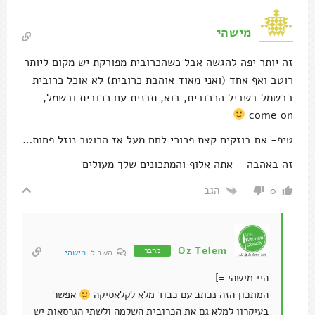
מישהי
זה יותר יפה להגשה אבל כשהכרובית מפורקת יש מקום ליותר
רוטב ואף אחד (ואני מאוד אוהבת כרובית) לא אוכל כרובית
בבשמל בשביל הכרובית, בוא, תבנית עם כרובית ובשמל,
come on
טיפ- אם בוזקים קצת פרורי לחם מעל אז הרוטב נוזל פחות…
זה באהבה – אתה אלוף והמתכונים שלך מעולים
הגב
0
Oz Telem
מחבר
השב ל
מישהי
היי מישהי =]
המתכון הזה נכתב עם כבוד מלא לקלאסיקה
אפשר
בעיקרון למלא גם את הכרובית השלמה ולשתי הגרסאות יש