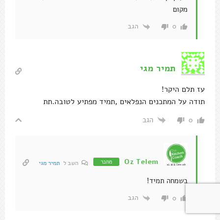
מקום
הגב
0
תמיר מגי
עז תלם היקר!
תודה על המתכנים הנפלאים ,תמיד מפתיע לטובה.תת
הגב
0
Oz Telem
מחבר
השב ל
תמיר מגי
בשמחה תמיד!
הגב
0