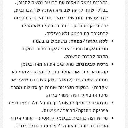
בתבנית ומעל יוצקים את הרוטב ומשם לתנור).
בכללי שווה לדעת שבשיא העונה של הכרובית,
שזה עכשיו (חודשים ינואר-פברואר) הכרוביות
יחסית נקיות כי קר יותר והחרקים שאוהבים
להתגורר בה כמעט ולא פעילים.
ללא גלוטן/בפסח:
משתמשים בקמח
חומוס/קמח תפוחי אדמה/קורנפלור במקום
הקמח להכנת הבשמל.
גרסה טבעונית:
מחליפים את החמאה בשמן
קוקוס או זית ואת החלב הרגיל במשקה צמחי לא
ממותק שאוהבים (למשל משקה שבולת שועל או
שקדים). במקום הגבינות שמים כף גדושה ממרח
מיסו או כף גדושה שמרי בירה.
מוזמנים להוסיף לבשמל כף חרדל חלק ו/או כפית
פפריקה מתוקה/חריפה/מעושנת.
מי שרוצה כרובית בבשמל קלאסית – אחרי אידוי
הכרובית חותכים אותה לתפרחות בגודל בינוני,