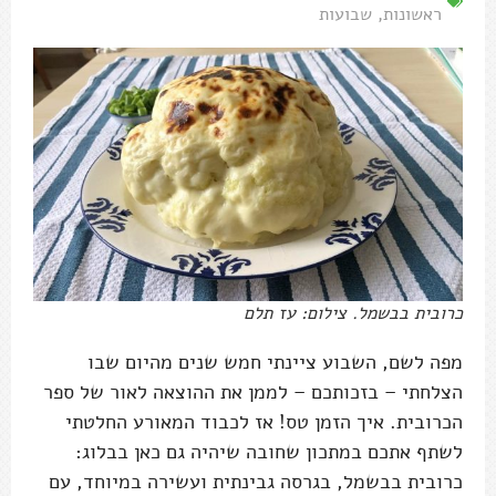
ראשונות
,
שבועות
כרובית בבשמל. צילום: עז תלם
מפה לשם, השבוע ציינתי חמש שנים מהיום שבו
הצלחתי – בזכותכם – לממן את ההוצאה לאור של ספר
הכרובית. איך הזמן טס! אז לכבוד המאורע החלטתי
לשתף אתכם במתכון שחובה שיהיה גם כאן בבלוג:
כרובית בבשמל, בגרסה גבינתית ועשירה במיוחד, עם