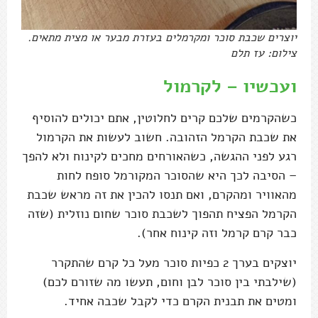
יוצרים שכבת סוכר ומקרמלים בעזרת מבער או מצית מתאים.
צילום: עז תלם
ועכשיו – לקרמול
כשהקרמים שלכם קרים לחלוטין, אתם יכולים להוסיף
את שכבת הקרמל הזהובה. חשוב לעשות את הקרמול
רגע לפני ההגשה, כשהאורחים מחכים לקינוח ולא להפך
– הסיבה לכך היא שהסוכר המקורמל סופח לחות
מהאוויר ומהקרם, ואם תנסו להכין את זה מראש שכבת
הקרמל הפציח תהפוך לשכבת סוכר שחום נוזלית (שזה
כבר קרם קרמל וזה קינוח אחר).
יוצקים בערך 2 כפיות סוכר מעל כל קרם שהתקרר
(שילבתי בין סוכר לבן וחום, תעשו מה שזורם לכם)
ומטים את תבנית הקרם כדי לקבל שכבה אחיד.