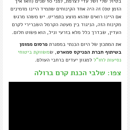
בטיול שלי ושל עדי לצרפת, לפני 10 שנים (וואו איך
הזמן טס) זה היה אחד הקינוחים שתמיד היינו מזמינים
אם היינו רואים שהוא מוצע בתפריט. יש משהו מרגש
מקינוח הזה, הניגוד בין מעטה הקרמל השברירי לקרם
העדין, שבדרך כלל מלא בזרעי וניל, הוא פשוט חלום.
את המתכון של היום הכנתי במסגרת
פרסום ממומן
בשיתוף חברת הפניקס סמארט
, ש
משווקת ביטוחי
נסיעות לחו"ל
למגוון יעדים ברחבי העולם.
צפו: שלבי הכנת קרם ברולה