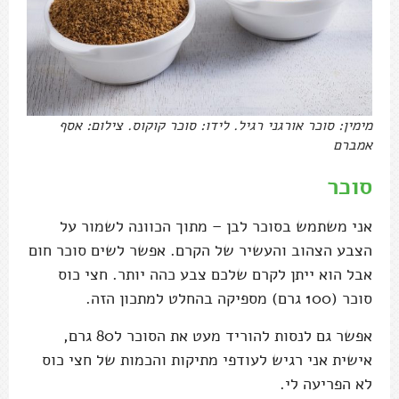
מימין: סוכר אורגני רגיל. לידו: סוכר קוקוס. צילום: אסף
אמברם
סוכר
אני משתמש בסוכר לבן – מתוך הכוונה לשמור על
הצבע הצהוב והעשיר של הקרם. אפשר לשים סוכר חום
אבל הוא ייתן לקרם שלכם צבע כהה יותר. חצי כוס
סוכר (100 גרם) מספיקה בהחלט למתכון הזה.
אפשר גם לנסות להוריד מעט את הסוכר ל80 גרם,
אישית אני רגיש לעודפי מתיקות והכמות של חצי כוס
לא הפריעה לי.