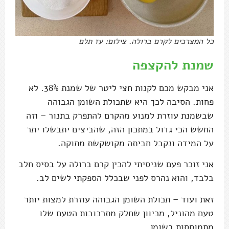
כל המצרכים לקרם ברולה. צילום: עז תלם
שמנת להקצפה
אני מבקש מכם לקנות חצי ליטר של שמנת 38%. לא
פחות. הסיבה לכך היא שתכולת השומן הגבוהה
שבשמנת עוזרת למנוע מהקרם להתפרק בתנור – וזה
החשש הכי גדול במתכון הזה, שהביצים יתבשלו יתר
על המידה ונקבל חביתה מקושקשת מתוקה.
אני זוכר פעם שניסיתי להכין קרם ברולה על בסיס חלב
בלבד, והוא נהרס לפני שבכלל הספקתי לשים לב.
זאת ועוד – תכולת השומן הגבוהה עוזרת למצות יותר
טעם מהוניל, מכיוון שחלק מתרכובות הטעם שלו
מתמוססות בשומן.