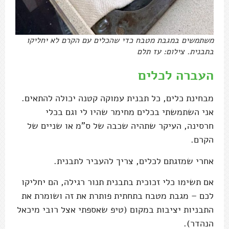
משתמשים במגבת מטבח כדי שהכלים עם הקרם לא יחליקו
בתבנית. צילום: עז תלם
העברה לכלים
מבחינת כלים, כל תבנית עמוקה קטנה יכולה להתאים.
אני השתמשתי בכלים מחימר שהיו לי וגם בכלי
חרסינה, העיקר שתהיה שכבה של ס"מ או שניים של
הקרם.
אחרי שמזגתם לכלים, צריך להעביר לתבנית.
אם תשימו כלי זכוכית בתבנית תנור רגילה, הם יחליקו
לכם – מגבת מטבח בתחתית פותרת את זה ושומרת את
התבניות יציבות במקום (טיפ שאספתי אצל רובי מיכאל
הנהדר).