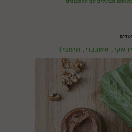
 כשאתם מבשלים עם המתכונים
.>>
עדים
ראקי, אשכנזי, תימני)