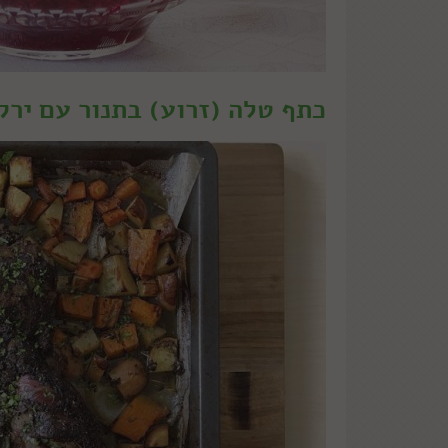
כתף טלה (זרוע) בתנור עם ירק