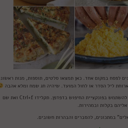
ים לפסח במקום אחד. כאן תמצאו סלטים, תוספות, מנות ראשונו
לארוחת ליל הסדר או לחול המועד. שיהיה חג שמח ומלא אהבה
טיפ: מכיוון שבכתבה יש המוון מתכונים, כדאי להשתמש בפונקציית החיפוש בדפדפן. תקלידו Ctrl+f ואת שם
ליהם בקלות ובמהירות.
לים" במתכונים, להסברים והבהרות חשובים.