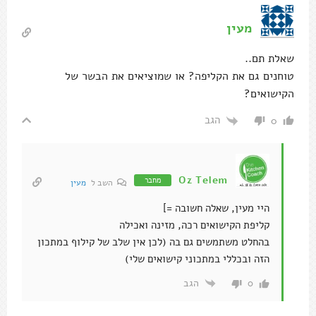
מעין
שאלת תם..
טוחנים גם את הקליפה? או שמוציאים את הבשר של
הקישואים?
הגב
0
Oz Telem
מחבר
השב ל
מעין
היי מעין, שאלה חשובה =]
קליפת הקישואים רכה, מזינה ואכילה
בהחלט משתמשים גם בה (לכן אין שלב של קילוף במתכון
הזה ובכללי במתכוני קישואים שלי)
הגב
0