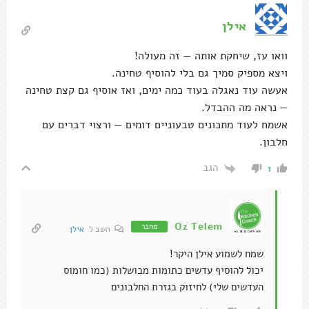
אילן
וואו עז, שיחקת אותה — זה מעולה!
ויצא מספיק סמיך גם בלי להוסיף טחינה.
אעשה עוד נאגלה בעוד כמה ימים, ואז אוסיף גם קצת טחינה
— נראה מה ההבדל.
אשמח לעוד מתכונים טבעוניים דומים — ורצוי דברים עם
חלבון.
הגב
1
Oz Telem
מחבר
השב ל
אילן
שמח לשמוע אילן היקר!
יכול להוסיף עדשים כתומות מבושלות (כמו חומוס
העדשים שלי) לחיזוק בגזרת החלבונים