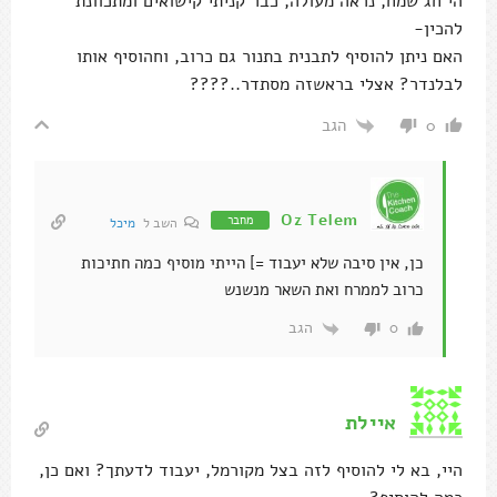
הי חג שמח, נראה מעולה, כבר קניתי קישואים ומתכוונת
להכין-
האם ניתן להוסיף לתבנית בתנור גם כרוב, וחהוסיף אותו
לבלנדר? אצלי בראשזה מסתדר..????
הגב
0
Oz Telem
מחבר
השב ל
מיכל
כן, אין סיבה שלא יעבוד =] הייתי מוסיף כמה חתיכות
כרוב לממרח ואת השאר מנשנש
הגב
0
איילת
היי, בא לי להוסיף לזה בצל מקורמל, יעבוד לדעתך? ואם כן,