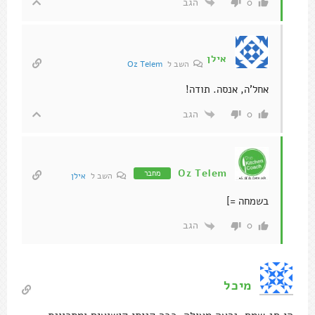
הגב
0
אילן
השב ל
Oz Telem
אחל'ה, אנסה. תודה!
הגב
0
Oz Telem
מחבר
השב ל
אילן
בשמחה =]
הגב
0
מיכל