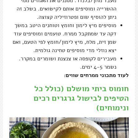
מעבד מזון/בלנדר. מסננים את האגוזים ממי
ההשרייה ומוסיפים אותם לקישואים. בשלב זה
ניתן להוסיף שום ופטרוזיליה קצוצה.
מוסיפים מיץ לימון וחומץ וטוחנים היטב במשך
דקה עד שמתקבל ממרח. טועמים ומוסיפים עוד
שמן זית, מלח, מיץ לימון/חומץ לפי הטעם, ואם
יצא נוזלי מדי מוסיפים טחינה גולמית.
מעבירים לקופסה או צנצנת ושומרים במקרר.
נשמר 4-5 ימים.
לעוד מתכוני ממרחים שווים:
חומוס ביתי מושלם
(כולל כל
הטיפים לבישול גרגרים רכים
ונימוחים)