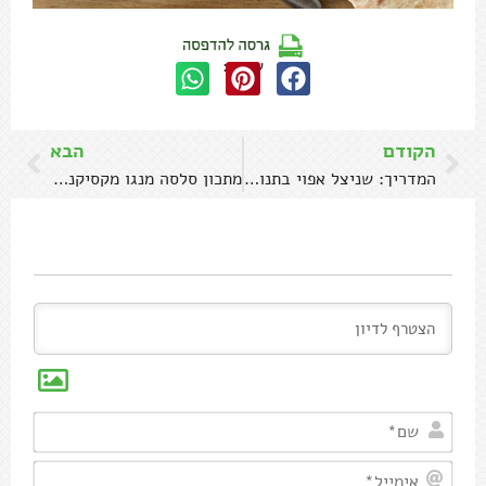
שתפו:
הקודם
הבא
המדריך: שניצל אפוי בתנור פריך במיוחד
מתכון סלסה מנגו מקסיקנית פיקנטית
שם*
אימיי