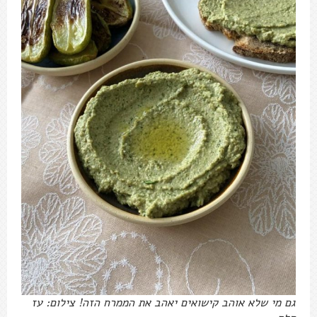
גם מי שלא אוהב קישואים יאהב את הממרח הזה! צילום: עז