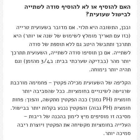
האם להוסיף או לא להוסיף סודה לשתייה
לבישול שעועית?
ובכן, התשובה היא תלוי. אם מדובר בשעועית טרייה
(כזו עם תאריך מומלץ לשימוש של שנה או יותר) היא
תתרכך ותתבשל היטב גם ללא תוספת של סודה
לשתייה. אם כן תוסיפו סודה לשתייה, השעועית תתרכך
יותר מהר (בבדיקה שערכתי בבית: ב3/4 מהזמן) וגם
תהיה יותר נימוחה.
הקליפה של השעועית מכילה פקטין – פחמימה מורכבת
שרגישה לשינויים בחומציות. ככל שהסביבה יותר
חומצית (PH נמוך) ככה הפקטין מתקשה, והפוך: פחות
חומצית (PH גבוה) והפקטין נכנע בקלות יותר בבישול.
מסיבה זו מוסיפים מיץ לימון בהכנה של ריבות –
העלייה בחומציות מקשיחה את הפקטין ויוצרת ריבה
סמיכה יותר.