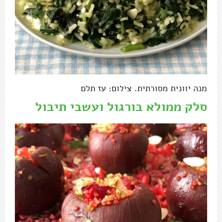
מנה יוונית מסורתית. צילום: עז תלם
סלק ממולא בורגול ועשבי תיבול