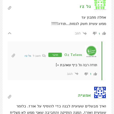
גל rz
אחלה מתכון עז
ממש עשית חשק לנסות…תודה!!!!!
הגב
1
Oz Telem
מחבר
השב ל
גל rz
תודה רבה גל כיף שאהבת =]
הגב
1
אמציה
ואיך מבשלים שעועית לבנה כדי להוסיף על אורז. כלומר
שעועית ואורז, המנה הותיקה והחביבה שאני ממש לא מצליח