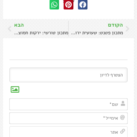
שתפו:
הקודם
הבא
מתכון פטנט: שעועית ירוקה בתנור ברגע
מתכון טורשי: ירקות חמוצים בסגנון עיראקי
שם*
אימיי
אתר