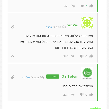
הגב
1
שלומור
השב ל
שירה
משפחתי שעלתה מטורקיה הכינה את התבשיל עם
השעועית אבל עם תרד טורקי,ההבדל הוא שלתרד אין
גבעולים והוא עדין ורך יותר
הגב
0
Oz Telem
מחבר
השב ל
שלומור
מושלם עם תרד תורכי
הגב
0