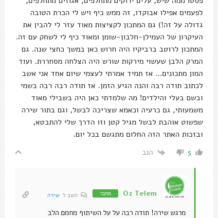
פסטו ממה שיש, עלים ירוקים מתחלפים, אגוזים מתחלפים,
לפעמים אפילו אבוקדו, זה ממש כיף ויש לי הכרת הטובה
גדולה על זה!) גם המתכון לקציצות מאוד עזר לי להבין את
העיקרון של העמילן-חלבון-שומן ומאוד כיף לי לשחק עם זה.
המתכון לרוטב ברביקיו היה חרוש כאן במשך כחצי שנה. גם
המרק הלבן שעשוי מירקות שורש היה הצלחה מסחררת. ועוד
המון מתכונים… אז תמיד אמרתי לעצמי שיום אחד אני אשב
לכתוב תודה רבה והנה הגיע הזמן. אז תודה רבה רבה בשמי
ובשם בעלי והילדים! מה שלמדתי כאן היה בשבילי מאוד
משמעותי, גם כרעיה וכאמא שצריכה לבשל, וגם בתור שירה
שפשוט אוהבת לבשל מגיל קטן וזו הדרך שלי להתבטא,
ובזכות האתר הזה החלום מתגשם בכל יום.
הגב
5
Oz Telem
מחבר
השב ל
שירה
מרגש שירה! תודה רבה על על השיתוף מחמם הלב