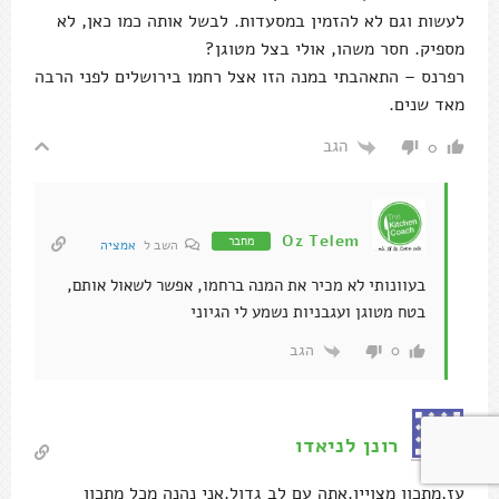
לעשות וגם לא להזמין במסעדות. לבשל אותה כמו כאן, לא
מספיק. חסר משהו, אולי בצל מטוגן?
רפרנס – התאהבתי במנה הזו אצל רחמו בירושלים לפני הרבה
מאד שנים.
הגב
0
Oz Telem
מחבר
השב ל
אמציה
בעוונותי לא מכיר את המנה ברחמו, אפשר לשאול אותם,
בטח מטוגן ועגבניות נשמע לי הגיוני
הגב
0
רונן לניאדו
עז,מתכון מצויין.אתה עם לב גדול.אני נהנה מכל מתכון