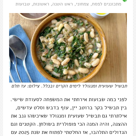
מתכוננים לפסח
,
צמחוני
,
ראש השנה
,
ראשונות
,
שבועות
תבשיל שעועית ומנגולד לימים הקרים ובכלל. צילום: עז תלם
לפני כמה שבועות אירחתי את המשפחה לסעודת שישי.
בין תבשיל בקר ברוטב יין, עוף בדבש וסלט עדשים,
אילתרתי גם תבשיל שעועית ומנגולד שאיכשהו גנב את
ההצגה, והיה המנה הכי פופולרית בשולחן. הקטנים וגם
הגדולים התלהבו, אז החלטתי לפתוח את שנת 2025 עם