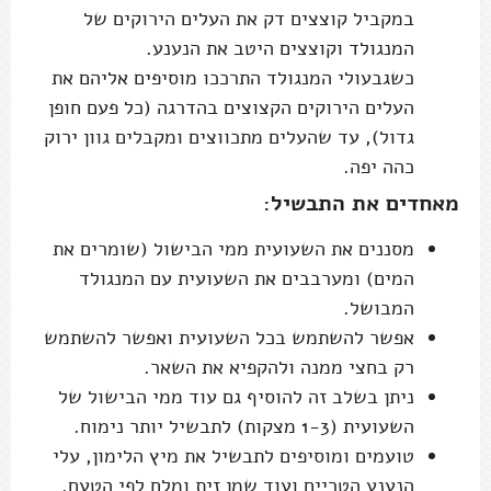
במקביל קוצצים דק את העלים הירוקים של
המנגולד וקוצצים היטב את הנענע.
כשגבעולי המנגולד התרככו מוסיפים אליהם את
העלים הירוקים הקצוצים בהדרגה (כל פעם חופן
גדול), עד שהעלים מתכווצים ומקבלים גוון ירוק
כהה יפה.
מאחדים את התבשיל:
מסננים את השעועית ממי הבישול (שומרים את
המים) ומערבבים את השעועית עם המנגולד
המבושל.
אפשר להשתמש בכל השעועית ואפשר להשתמש
רק בחצי ממנה ולהקפיא את השאר.
ניתן בשלב זה להוסיף גם עוד ממי הבישול של
השעועית (1-3 מצקות) לתבשיל יותר נימוח.
טועמים ומוסיפים לתבשיל את מיץ הלימון, עלי
הנענע הטריים ועוד שמן זית ומלח לפי הטעם.