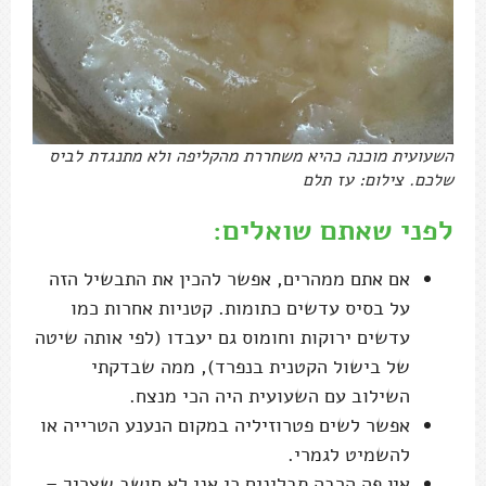
השעועית מוכנה כהיא משחררת מהקליפה ולא מתנגדת לביס
שלכם. צילום: עז תלם
לפני שאתם שואלים:
אם אתם ממהרים, אפשר להכין את התבשיל הזה
על בסיס עדשים כתומות. קטניות אחרות כמו
עדשים ירוקות וחומוס גם יעבדו (לפי אותה שיטה
של בישול הקטנית בנפרד), ממה שבדקתי
השילוב עם השעועית היה הכי מנצח.
אפשר לשים פטרוזיליה במקום הנענע הטרייה או
להשמיט לגמרי.
אין פה הרבה תבלינים כי אני לא חושב שצריך –