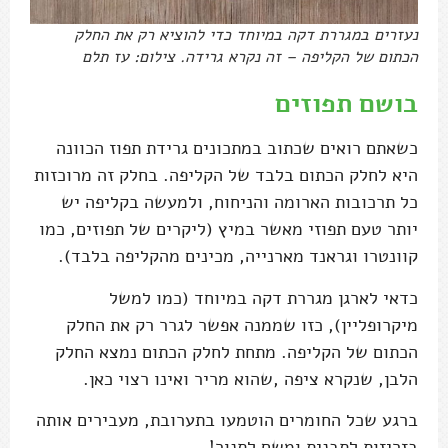
נעזרים במגררת דקה במיוחד כדי להוציא רק את החלק
הכתום של הקליפה – זה נקרא גרידה. צילום: עז תלם
בושם תפוזים
כשאתם רואים שכתוב במתכונים גרידת תפוז הכוונה
היא לחלק הכתום בלבד של הקליפה. בחלק זה מרוכזות
כל תרכובות הארומה והניחוח, ולמעשה בקליפה יש
יותר טעם תפוזי מאשר במיץ (ליקרים של תפוזים, כמו
קוונטרו וגראנד מארנייה, מכינים מהקליפה בלבד).
כדאי לארגן מגררת דקה במיוחד (כמו למשל
מיקרופליין), כזו שממנה אפשר לגרר רק את החלק
הכתום של הקליפה. מתחת לחלק הכתום נמצא החלק
הלבן, שנקרא ציפה ,שהוא מריר ואינו רצוי כאן.
ברגע שכל החומרים הוטמעו בתערובת, מעבירים אותה
בזריזות לתבנית ומשם לתנור!