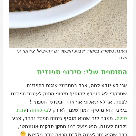
העוגה נשמרת במקרר שבוע ואפשר גם להקפיא! צילום: עז
תלם
התוספת שלי: סירופ תפוזים
אני לא יודע למה, אבל במתכוני עוגות התפוזים
שסרקתי לא הומלץ להוסיף סירופ מתוק לעוגות תפוזים
לפסח. אז לא שאלתי אף אחד ופשוט הוספתי !
בעיני הוא מוסיף המון טעם, לא רק ל
בקלאווה
ו
עוגת
סולת
. מעבר לזה שהוא מוסיף ניחוח תפוזי נהדר, צבע
ולחות לעוגה, הוא פועל כמו מתקן סדקים אוטומטי,
ככה שהוא יתן לעוגה שלכם מראה יותר מלוטש