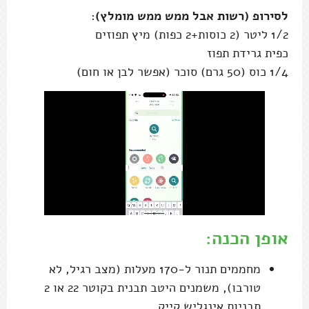
לסירופ (רשות אבל ממש ממש מומלץ)
:
1/2 ליטר (2 כוסות+2 כפות) מיץ תפוזים
כפית גרידת תפוז
1/4 כוס (50 גרם) סוכר (אפשר לבן או חום)
אופן הכנה:
מחממים תנור ל-170 מעלות (מצב רגיל, לא
טורבו), משמנים היטב תבנית בקוטר 22 או 2
תבניות אינגליש קייק.