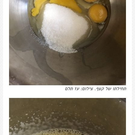
תחילתו של קצף. צילום: עז תלם