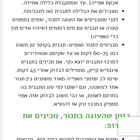
אבקת אפייה). עד שמתקבלת בלילה אחידה.
מעבירים את הבלילה לתבנית (או לתבניות).
לפני שמכניסים את העוגה לתנור, שמים בתחתית
קערה או תבנית עם מים רותחים (שיהיו אדים תוך
כדי האפייה)
מכניסים לתנור ואופים: תבנית בקוטר 22 משהו
כמו 60-75 דקות או עד שקיסם שמחדירים
למרכז התבנית יוצא נקי. אם מכינים בתבנית
אינגליש קייק, מתחילים לבדוק אחרי 45 דקות.
שימו לב שזמני האפייה מאוד משתנים בין תנור
אחד למשנהו, וגם ישתנו לפי סוג התבנית בה
בחרתם לאפות, אז הכי חשוב לבדוק שזה אפוי
מספיק במרכז ורק אז להוציא.
בזמן שהעוגה בתנור, מכינים את
הסירופ:
שמים את המצרכים לסירופ בסיר קטן. מביאים