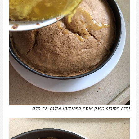
והנה הסירופ מפנק אותה במתיקות! צילום: עז תלם