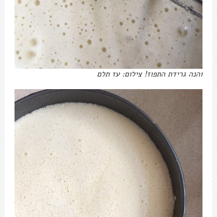
והנה גרידת התפוז! צילום: עז תלם