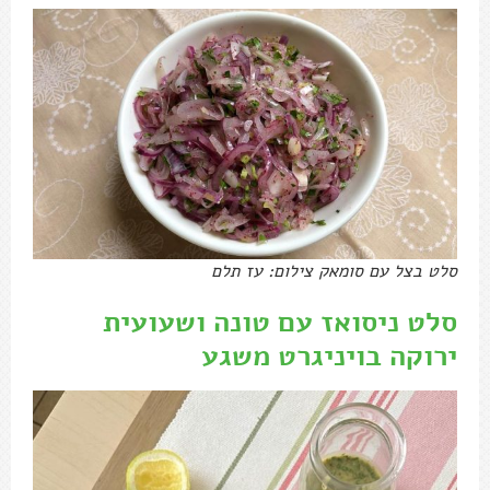
סלט בצל עם סומאק צילום: עז תלם
סלט ניסואז עם טונה ושעועית
ירוקה בויניגרט משגע