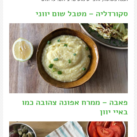
סקורדליה – מטבל שום יווני
פאבה – ממרח אפונה צהובה כמו
באיי יוון