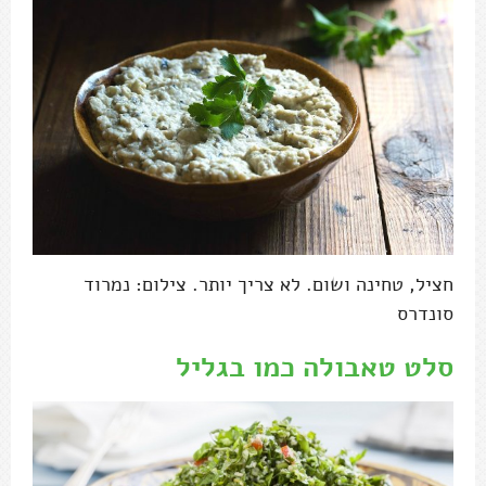
חציל, טחינה ושום. לא צריך יותר. צילום: נמרוד
סונדרס
סלט טאבולה כמו בגליל