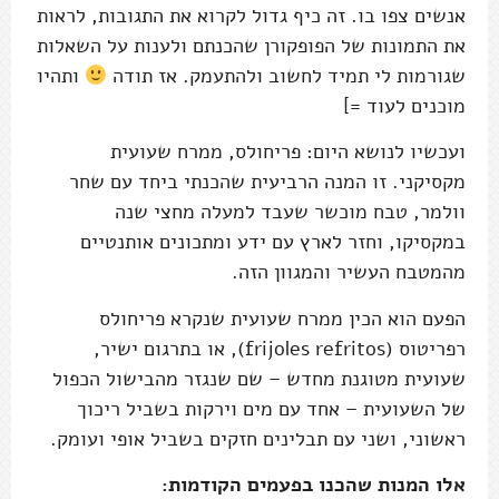
אנשים צפו בו. זה כיף גדול לקרוא את התגובות, לראות
את התמונות של הפופקורן שהכנתם ולענות על השאלות
שגורמות לי תמיד לחשוב ולהתעמק. אז תודה
ותהיו
מוכנים לעוד =]
ועכשיו לנושא היום: פריחולס, ממרח שעועית
מקסיקני. זו המנה הרביעית שהכנתי ביחד עם שחר
וולמר, טבח מוכשר שעבד למעלה מחצי שנה
במקסיקו, וחזר לארץ עם ידע ומתכונים אותנטיים
מהמטבח העשיר והמגוון הזה.
הפעם הוא הכין ממרח שעועית שנקרא פריחולס
רפריטוס (frijoles refritos), או בתרגום ישיר,
שעועית מטוגנת מחדש – שם שנגזר מהבישול הכפול
של השעועית – אחד עם מים וירקות בשביל ריכוך
ראשוני, ושני עם תבלינים חזקים בשביל אופי ועומק.
אלו המנות שהכנו בפעמים הקודמות: