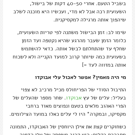
בשביל הטעם. אחרי 40-50 דקות של בישול,
השעועית רכה אבל לא מדי, ועכשיו היא מוכנה לשלב
שיהפוך אותה מרגילה למקסיקנית.
שימו לב: זמן הבישול משתנה לפי טריות השעועית,
כלומר הזמן שעבר מהרגע שהיא נקטפה ועד הזמן
שחלף עד שהתחלתם לבשל אותה. כדאי להשתמש
בשעועית כמה שיותר קרוב למועד הקנייה ולא לשכוח
אותה במזווה לעד =]
מי היה מאמין? אפשר לאכול עלי אבוקדו
התיבול הסודי של הפריחולס מכיל מרכיב לא צפוי
בעליל: עלים של עץ
אבוקדו
. שחר מספר שהעלים של
הפרי האהוב מלאים בטעם ונפוצים מאוד ברחבי
מקסיקו, ובמקרה* היו לי עלים כאלו במועד הצילומים.
כשחוקרים קצת את אילן היוחסין של האבוקדו, התמונה
מתבהרת בקלות: הוא קרוב משפחה של עלי הדפנה,