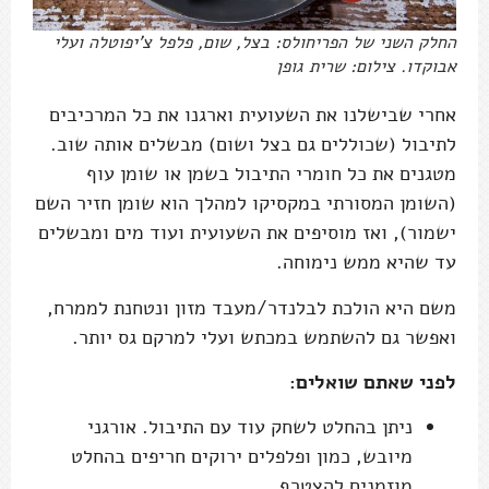
החלק השני של הפריחולס: בצל, שום, פלפל צ'יפוטלה ועלי
אבוקדו. צילום: שרית גופן
אחרי שבישלנו את השעועית וארגנו את כל המרכיבים
לתיבול (שכוללים גם בצל ושום) מבשלים אותה שוב.
מטגנים את כל חומרי התיבול בשמן או שומן עוף
(השומן המסורתי במקסיקו למהלך הוא שומן חזיר השם
ישמור), ואז מוסיפים את השעועית ועוד מים ומבשלים
עד שהיא ממש נימוחה.
משם היא הולכת לבלנדר/מעבד מזון ונטחנת לממרח,
ואפשר גם להשתמש במכתש ועלי למרקם גס יותר.
לפני שאתם שואלים:
ניתן בהחלט לשחק עוד עם התיבול. אורגני
מיובש, כמון ופלפלים ירוקים חריפים בהחלט
מוזמנים להצטרף.