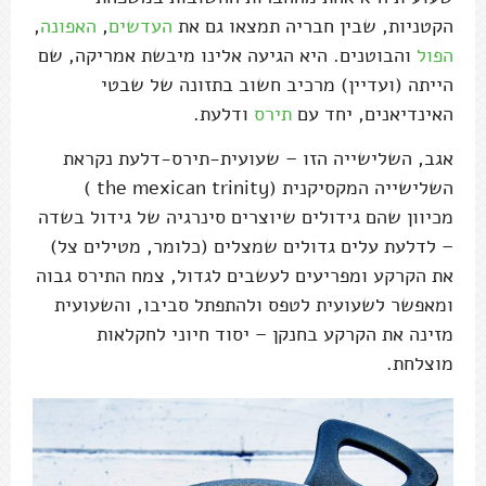
הקטניות, שבין חבריה תמצאו גם את
העדשים
,
האפונה
,
הפול
והבוטנים. היא הגיעה אלינו מיבשת אמריקה, שם
הייתה (ועדיין) מרכיב חשוב בתזונה של שבטי
האינדיאנים, יחד עם
תירס
ודלעת.
אגב, השלישייה הזו – שעועית-תירס-דלעת נקראת
השלישייה המקסיקנית (the mexican trinity )
מכיוון שהם גידולים שיוצרים סינרגיה של גידול בשדה
– לדלעת עלים גדולים שמצלים (כלומר, מטילים צל)
את הקרקע ומפריעים לעשבים לגדול, צמח התירס גבוה
ומאפשר לשעועית לטפס ולהתפתל סביבו, והשעועית
מזינה את הקרקע בחנקן – יסוד חיוני לחקלאות
מוצלחת.