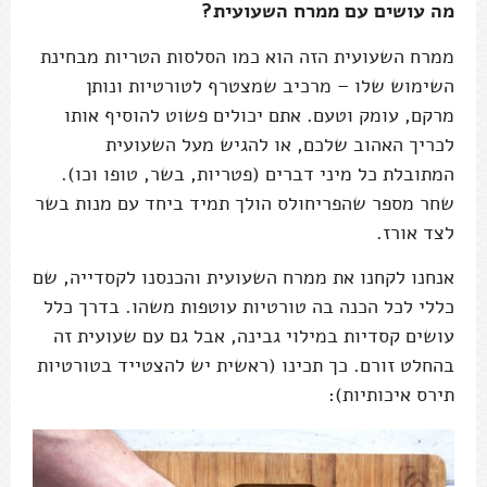
מה עושים עם ממרח השעועית?
ממרח השעועית הזה הוא כמו הסלסות הטריות מבחינת
השימוש שלו – מרכיב שמצטרף לטורטיות ונותן
מרקם, עומק וטעם. אתם יכולים פשוט להוסיף אותו
לכריך האהוב שלכם, או להגיש מעל השעועית
המתובלת כל מיני דברים (פטריות, בשר, טופו וכו).
שחר מספר שהפריחולס הולך תמיד ביחד עם מנות בשר
לצד אורז.
אנחנו לקחנו את ממרח השעועית והכנסנו לקסדייה, שם
כללי לכל הכנה בה טורטיות עוטפות משהו. בדרך כלל
עושים קסדיות במילוי גבינה, אבל גם עם שעועית זה
בהחלט זורם. כך תכינו (ראשית יש להצטייד בטורטיות
תירס איכותיות):