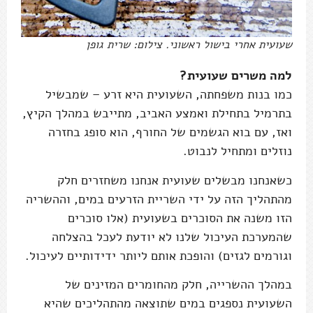
שעועית אחרי בישול ראשוני. צילום: שרית גופן
למה משרים שעועית?
כמו בנות משפחתה, השעועית היא זרע – שמבשיל
בתרמיל בתחילת ואמצע האביב, מתייבש במהלך הקיץ,
ואז, עם בוא הגשמים של החורף, הוא סופג בחזרה
נוזלים ומתחיל לנבוט.
כשאנחנו מבשלים שעועית אנחנו משחזרים חלק
מהתהליך הזה על ידי השריית הזרעים במים, וההשריה
הזו משנה את הסוכרים בשעועית (אלו סוכרים
שהמערכת העיכול שלנו לא יודעת לעכל בהצלחה
וגורמים לגזים) והופכת אותם ליותר ידידותיים לעיכול.
במהלך ההשרייה, חלק מהחומרים המזינים של
השעועית נספגים במים שתוצאה מהתהליכים שהיא