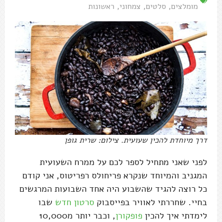
מומלצים
,
סלטים
,
צמחוני
,
ראשונות
דרך מיוחדת להכין שעועית. צילום: שרית גופן
לפני שאני מתחיל לספר לכם על ממרח השעועית
המגניב והמיוחד שנקרא פריחולס רפריטוס, אני קודם
כל רוצה להגיד שהשבוע היה אחד השבועות המרגשים
בחיי. שחררתי לאוויר בפייסבוק
סרטון חדש
שבו
לימדתי איך להכין
פופקורן
, וכבר יותר מ10,000