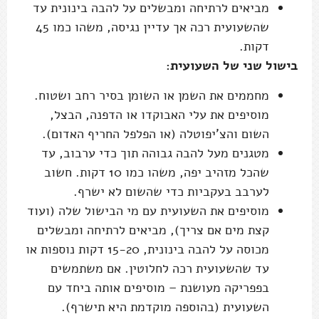
מביאים לרתיחה ומבשלים על להבה בינונית עד
שהשעועית רכה אך עדיין נגיסה, משהו כמו 45
דקות.
בישול שני של השעועית:
מחממים את השמן או השומן בסיר רחב ושטוח.
מוסיפים את עלי האבוקדו או הדפנה, הבצל,
השום והצ'יפוטלה (או הפלפל החריף האדום).
מטגנים מעל להבה גבוהה תוך כדי ערבוב, עד
שהכל מזהיב יפה, משהו כמו 10 דקות. חשוב
לערבב בעקביות כדי שהשום לא ישרף.
מוסיפים את השעועית עם מי הבישול שלה (ועוד
קצת מים אם צריך), מביאים לרתיחה ומבשלים
מכוסה על להבה בינונית, 15-20 דקות נוספות או
עד שהשעועית רכה לחלוטין. אם משתמשים
בפפריקה מעושנת – מוסיפים אותה ביחד עם
השעועית (בהוספה מוקדמת היא תישרף).