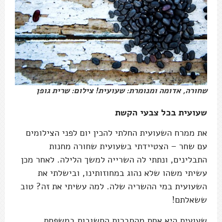
שחורה, אדומה ומנומרת: שעועית! צילום: שרית גופן
שעועית בכל צבעי הקשת
את ממרח השעועית החלתי להכין יום לפני הצילומים
עם שחר – הצטיידתי בשעועית שחורה מחנות
התבלינים, ונתתי לה השרייה למשך הלילה. לאחר מכן
עשיתי משהו שלא נהוג במחוזותינו, ובישלתי את
השעועית במי ההשריה שלה. למה עשיתי את זה? טוב
ששאלתם!
שעועית היא אחת מהחברות החשובות במשפחת