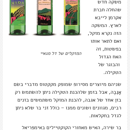
משקה חדש
שהחלה חברת
אקרמן לייבא
לארץ. המשקה
הזה נקרא מזקל,
ואם לתאר אותו
בפשטות, זה
המזקלים של דל מגאיי
האח הגדול
והבוגר של
הטקילה.
שניהם מיוצרים מסירופ שמופק מקקטוס מדברי בשם
אָגַבֶה, אבל בזמן שלהכנת הטקילה ניתן להשתמש רק
בזן אחד של אגבה, להכנת המזקל משתמשים בזנים
רבים, מגוונים ושונים ממנו – כולל זני בר שלא ניתן
לגדל בחקלאות.
בר שירה, האיש מאחורי הקוקטיילים באימפריאל