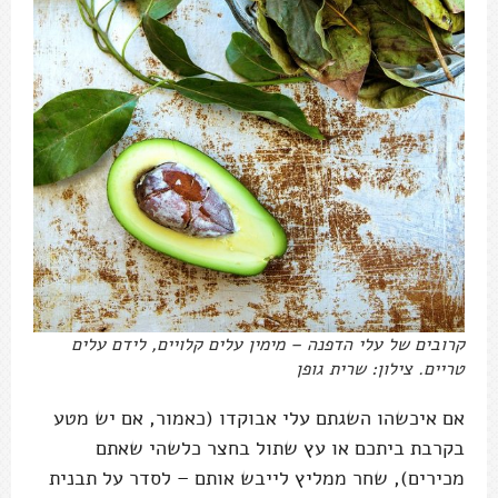
קרובים של עלי הדפנה – מימין עלים קלויים, לידם עלים
טריים. צילון: שרית גופן
אם איכשהו השגתם עלי אבוקדו (כאמור, אם יש מטע
בקרבת ביתכם או עץ שתול בחצר כלשהי שאתם
מכירים), שחר ממליץ לייבש אותם – לסדר על תבנית