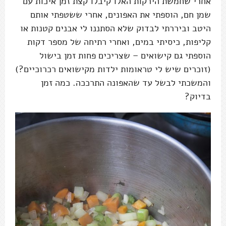
אחרי שחמשת הירקות האלו קיבלו קצת זמן איכות עם
שמן חם, הוספתי את האפונים, אחרי ששטפתי אותם
היטב וביררתי לבדוק שלא הסתננו לי אבנים קטנות או
קליפות, כיסיתי במים, ואחרי רתיחה של מספר דקות
הוספתי גם קישואים – שצריכים פחות זמן בישול
(זוכרים שיש לי טראומות ילדות מקישואים רכרוכיים?)
והמשכתי לבשל עד שהאפונה התרככה. כמה זמן
בדיוק?