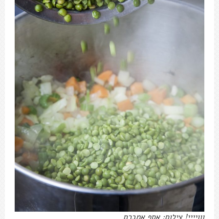
ווויייי! צילום: אסף אמברם