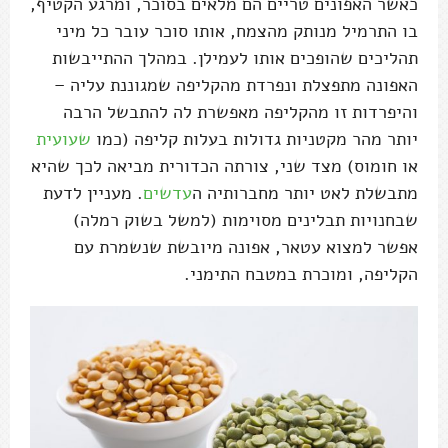
כאשר האפונים טריים הם מלאים בסוכר, ומרגע הקטיף,
בו התרמיל מנותק מהצמח, אותו סוכר עובר כל מיני
תהליכים שהופכים אותו לעמילן. במהלך ההתייבשות
האפונה מתפצלת ונפרדת מהקליפה שמגוננת עליה –
והיפרדות זו מהקליפה מאפשרת לה להתבשל הרבה
יותר מהר מקטניות גדולות בעלות קליפה (כמו
שעועית
או חומוס) מצד שני, צורתה הכדורית מביאה לכך שהיא
מתבשלת לאט יותר מחברותיה ה
עדשים
. מעניין לדעת
שבחנויות תבלינים מסוימות (למשל בשוק רמלה)
אפשר למצוא עטאר, אפונה מיובשת שנשמרת עם
הקליפה, ומוכרת במטבח התימני.