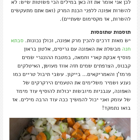
לכן אני אומר את זה כאן במילים הכי פשוטות שיש: לא
להשרות אפונה ללפני הכנת המרק (ואם אתם מתעקשים
להשרות, אז מקסימום שעתיים).
תוספות שתופסות
יש מאות דרכים להכין מרק אפונה, וכולן נכונות.
סבתא
חנה
מבשלת את האפונה עם גריסים, אלטון בראון
מוסיף אבקת קארי וחמאה, במטבח ההונגרי שמים
קבנוס, הצרפתים שמים חזה אווז מעושן, האיטלקים
פרמז'ן והאמריקאים… בייקון. עשבי תיבול טריים כמו
נענע ושמיר משלימים את הטעמים הירקרקים של
האפונה, עגבניות מיובשות יכולות להוסיף עוד מימד
של עומק ואני יכול להמשיך ככה עוד הרבה מילים. אז
בואו נתמקד!