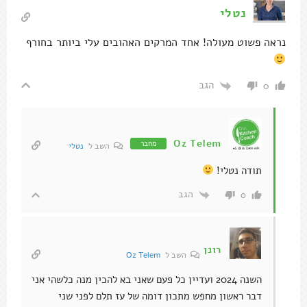
נטלי
נראה פשוט מעולה! אחד המרקים האהובים עלי ביותר בחורף
הגב
0
Oz Telem
מחבר
השב ל
נטלי
תודה נטלי!
הגב
0
רונן
השב ל
Oz Telem
השנה 2024 ועדיין כל פעם שאני בא להכין מנה כלשהי אני
דבר ראשון מחפש מתכון דומה של עז תלם לפני שני