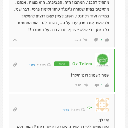
מתחיל לתכנן. המתכון הזה, ספציפית, הוא מצוין. אנחנו,
מוסיפים כפית שטוחה ג'ינג'ר טחון ולימון פרסי. דבר שני,
במידה ועוד רלוונטי, חשוב לציין שאם רוצים להמשיך
ולהשאיר את המרק עוד על הגז, חשוב לגרד את התחתית
כל הזמן כדי שלא יישרף. תודה רבה על המתכון!!
הגב
4
Oz Telem
מחבר
השב ל
רונן
שמח לשמוע רונן היקר!
הגב
1
ילי
השב ל
נטלי
היי לך,
האם אפשר לערבב אפונה צהובה ויבשה ביחד? האם יוצא