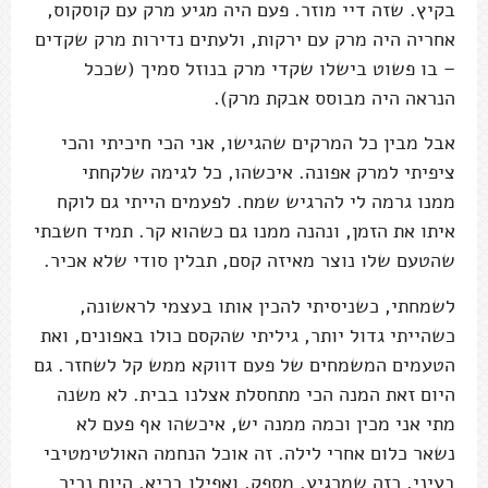
בקיץ. שזה דיי מוזר. פעם היה מגיע מרק עם קוסקוס,
אחריה היה מרק עם ירקות, ולעתים נדירות מרק שקדים
– בו פשוט בישלו שקדי מרק בנוזל סמיך (שככל
הנראה היה מבוסס אבקת מרק).
אבל מבין כל המרקים שהגישו, אני הכי חיכיתי והכי
ציפיתי למרק אפונה. איכשהו, כל לגימה שלקחתי
ממנו גרמה לי להרגיש שמח. לפעמים הייתי גם לוקח
איתו את הזמן, ונהנה ממנו גם כשהוא קר. תמיד חשבתי
שהטעם שלו נוצר מאיזה קסם, תבלין סודי שלא אכיר.
לשמחתי, כשניסיתי להכין אותו בעצמי לראשונה,
כשהייתי גדול יותר, גיליתי שהקסם כולו באפונים, ואת
הטעמים המשמחים של פעם דווקא ממש קל לשחזר. גם
היום זאת המנה הכי מתחסלת אצלנו בבית. לא משנה
מתי אני מכין וכמה ממנה יש, איכשהו אף פעם לא
נשאר כלום אחרי לילה. זה אוכל הנחמה האולטימטיבי
בעיני, כזה שמרגיע, מספק, ואפילו בריא. היום נכיר