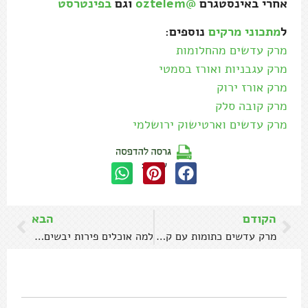
אחרי באינסטגרם
@oztelem
וגם
בפינטרסט
ל
מתכוני מרקים
נוספים:
מרק עדשים מהחלומות
מרק עגבניות ואורז בסמטי
מרק אורז ירוק
מרק קובה סלק
מרק עדשים וארטישוק ירושלמי
שתפו:
הקודם
הבא
מרק עדשים כתומות עם קוקוס ודלורית
למה אוכלים פירות יבשים בטו בשבט