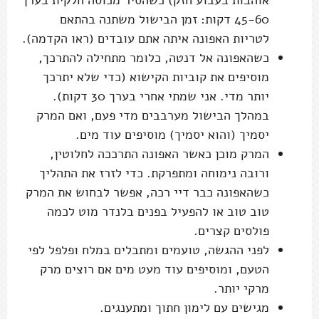
אוהבות בעבוע חזק) כשהסיר מכוסה חלקית בערך
45-60 דקות: זמן הבישול משתנה בהתאם
לטריות האפונה איתה אתם עובדים (ראו הקדמה).
כשהאפונה אל דנטה, כלומר מתחילה להתרכך,
מוסיפים את קוביות הקישוא (כדי שלא יתרכך
יותר מדי. אני שמתי אחרי בערך 30 דקות).
במהלך הבישול מערבבים מדי פעם, ואם המרק
יסמיך (והוא יסמיך) מוסיפים עוד מים.
המרק מוכן כאשר האפונה התרככה לחלוטין,
ורובה נימוחה ומתפרקת. כדי לזרז את התהליך
כשהאפונה כבר דיי רכה, אפשר לבחוש את המרק
טוב טוב או להפעיל בפנים בלנדר מוט לכמה
פולסים קצרים.
לפני ההגשה, טועמים ומתבלים במלח ופלפל לפי
הטעם, ומוסיפים עוד מעט מים אם רוצים מרק
מרקי יותר.
מגישים עם לימון חתוך ומתענגים.