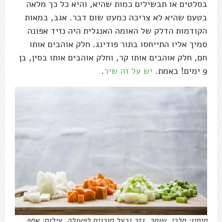
בסלטים או תבשילים כמות שהיא, והיא כל כך מלאה
בטעם שהיא לא צריכה כמעט שום דבר. אגב, במאות
הקודמות הדלק של האומה האנגלית היה נזיד אפונה
סמיך אליו התייחסו בתור פודינג. חלק אוהבים אותו
חם, חלק אוהבים אותו קר, וחלק אוהבים אותו בסין, בן
9 ימים! באמת.
יש על זה שיר
.
מימין: סלרי, שומר, גזר ובצל מוכנים לפעולה. צילום: אסף