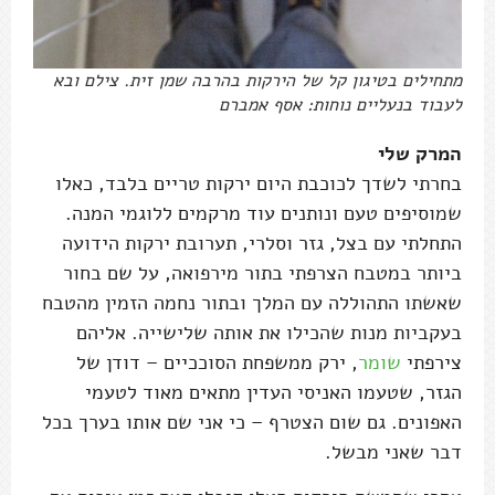
מתחילים בטיגון קל של הירקות בהרבה שמן זית. צילם ובא
לעבוד בנעליים נוחות: אסף אמברם
המרק שלי
בחרתי לשדך לכוכבת היום ירקות טריים בלבד, כאלו
שמוסיפים טעם ונותנים עוד מרקמים ללוגמי המנה.
התחלתי עם בצל, גזר וסלרי, תערובת ירקות הידועה
ביותר במטבח הצרפתי בתור מירפואה, על שם בחור
שאשתו התהוללה עם המלך ובתור נחמה הזמין מהטבח
בעקביות מנות שהכילו את אותה שלישייה. אליהם
צירפתי
שומר
, ירק ממשפחת הסוככיים – דודן של
הגזר, שטעמו האניסי העדין מתאים מאוד לטעמי
האפונים. גם שום הצטרף – כי אני שם אותו בערך בכל
דבר שאני מבשל.