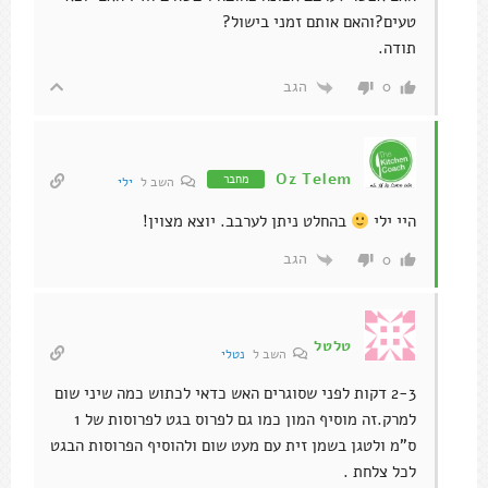
טעים?והאם אותם זמני בישול?
תודה.
הגב
0
Oz Telem
מחבר
השב ל
ילי
היי ילי
בהחלט ניתן לערבב. יוצא מצוין!
הגב
0
טלטל
השב ל
נטלי
2-3 דקות לפני שסוגרים האש כדאי לכתוש כמה שיני שום
למרק.זה מוסיף המון כמו גם לפרוס בגט לפרוסות של 1
ס"מ ולטגן בשמן זית עם מעט שום ולהוסיף הפרוסות הבגט
לכל צלחת .