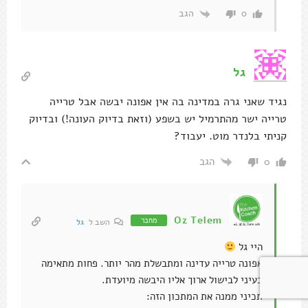
הגב
0
גל
נגיד שאני גרה במדינה בה אין אפונה יבשה אבל טרייה
טרייה ישר מהתרמיל יש בשפע (וזאת בדיוק העונה!) ובדיוק
קניתי בלנדר מוט. יעבוד?
הגב
0
Oz Telem
מחבר
השב ל
גל
היי גל
אפונה טרייה עדינה ומתבשלת מהר יותר. פחות מתאימה
בעיני לבישול ארוך אליו היבשה מיועדת.
תכיני ממנה את המתכון הזה: