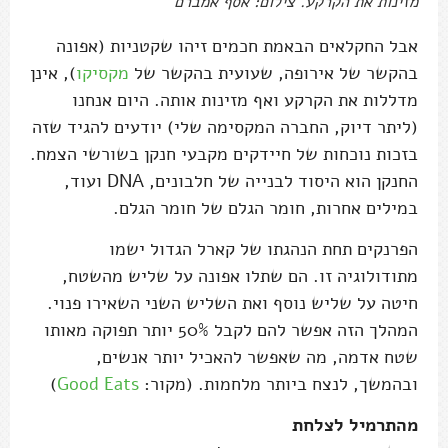
מזינות את הקרקע. צילום: אסף אמברם
אבל החקלאים הבאמת חכמים זיהו שקטניות (אפונה
בהקשר של אירופה, שעועית בהקשר של
מקסיקו
), אינן
מדללות את הקרקע ואף מזינות אותה. היום אנחנו
(ליתר דיוק, החברה המקסימה שלי) יודעים להגיד שזה
בזכות נוכחות של חיידקים מקבעי חנקן בשורשי הצמח.
החנקן הוא היסוד לבנייה של חלבונים, DNA ועוד,
במילים אחרות, חומר הגלם של חומר הגלם.
הפרנקים תחת הנהגתו של קארל הגדול ישמו
מתודולוגיה זו. הם שתלו אפונה על שליש מהשטח,
חיטה על שליש נוסף ואת השליש השני השאירו פנוי.
המהלך הזה אפשר להם לקבל 50% יותר תפוקה מאותו
שטח אדמה, מה שאפשר להאכיל יותר אנשים,
ובהמשך, לנצח ביותר מלחמות. (מקור:
Good Eats
)
מהתרמיל לצלחת