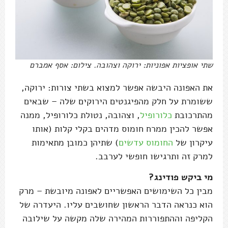
שתי אופציות אפוניות: ירוקה וצהובה. צילום: אסף אמברם
את האפונה היבשה אפשר למצוא בשתי צורות: ירוקה,
ששומרת על חלק מהפיגנטים הירוקים שלה – שבאים
מהתרכובת
כלורופיל
, וצהובה, נטולת כלורופיל, ממנה
אפשר להכין ממרח חומוס מדהים בקלי קלות (אותו
עיקרון של
החומוס עדשים
) שתיהן כמובן מתאימות
למרק זה ותרגישו חופשי לערבב.
מי ביקש פודינג?
מבין כל השימושים האפשריים לאפונה מיובשת – מרק
הוא כנראה הדבר הראשון שחושבים עליו. היעדרה של
הקליפה וההתפוררות המהירה שלה מקשה על שילובה