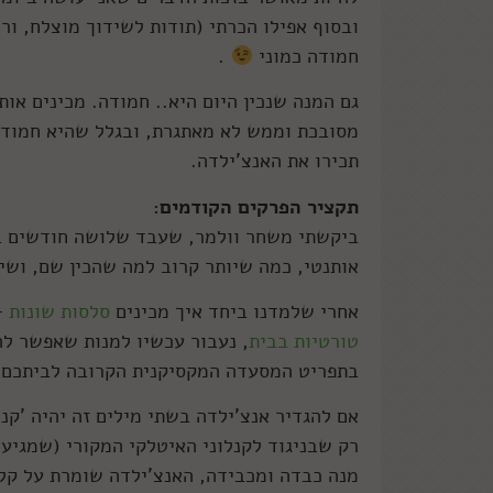
ובסוף אפילו הכרתי (תודות לשידוך מוצלח, ור
חמודה כמוני
.
גם המנה שנכין היום היא.. חמודה. מכינים אות
מסובכת וממש לא מאתגרת, ובגלל שהיא חמודה 
תכירו את האנצ'ילדה.
תקציר הפרקים הקודמים:
ביקשתי משחר וולמר, שעבד שלושה חודשים במ
אותנטי, כמה שיותר קרוב למה שהכין שם, ושיה
אחרי שלמדנו ביחד איך מכינים
סלסות שונות
–
טורטיות בבית
, נעבור עכשיו למנות שאפשר לה
בתפריט המסעדה המקסיקנית הקרובה לביתכם (
אם להגדיר אנצ'ילדה בשתי מילים זה יהיה 'קנל
רק שבניגוד לקנלוני האיטלקי המקורי (שמגיעה
מנה כבדה ומכבידה, האנצ'ילדה שומרת על קליל