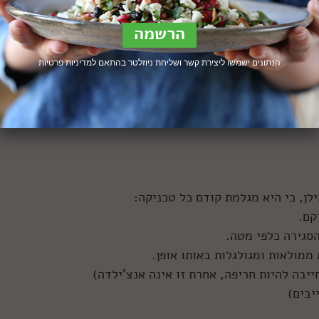
 נראה כך. צילום: שרית גופן
הנתונים ישמשו ליצירת קשר ושליחת ניוזלטר בהתאם ל
מדיניות פרטיות
המילה אנצ'ילדה מקורה מהמילה הספרדית enchilar, משמע להוסיף צ'ילי – פלפל חריף. השם הספרדי מגיע
ות המוכרות והעתיקות ביותר שיש למנות עם טורטיה (ביחד עם
ן, כי היא מגלמת קודם כל טכניקה: