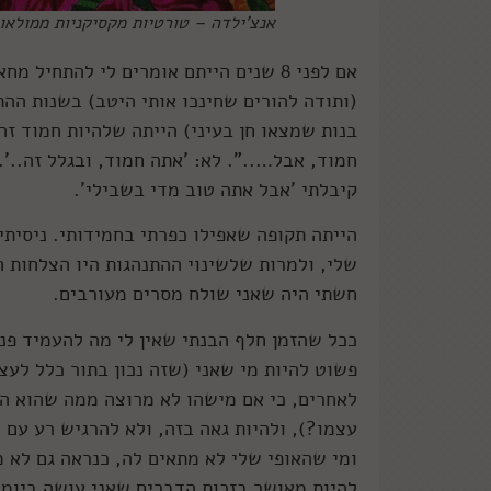
אנצ'ילדה – טורטיות מקסיקניות ממולאות
אם לפני 8 שנים הייתם אומרים לי להתח
(ותודה להורים שחינכו אותי היטב) בשנות ההת
בנות שמצאו חן בעיני) הייתה שלהיות חמוד זה
חמוד, אבל…..". לא: 'אתה חמוד, ובגלל זה..'.
קיבלתי 'אבל אתה טוב מדי בשבילי'.
הייתה תקופה שאפילו כפרתי בחמידותי. ניסיתי 
שלי, ולמרות שלשינוי ההתנהגות היו הצלחות ח
חשתי היה שאני שולח מסרים מעורבים.
ככל שהזמן חלף הבנתי שאין לי מה להעמיד פנ
פשוט להיות מי שאני (שזה נכון בתור כלל לעצ
לאחרים, כי אם מישהו לא מרוצה ממה שהוא הי
עצמו?), ולהיות גאה בזה, ולא להרגיש רע עם ה
ומי שהאופי שלי לא מתאים לה, כנראה גם לא מ
להיות מאושר בזכות הדברים שאני עושה ביומי