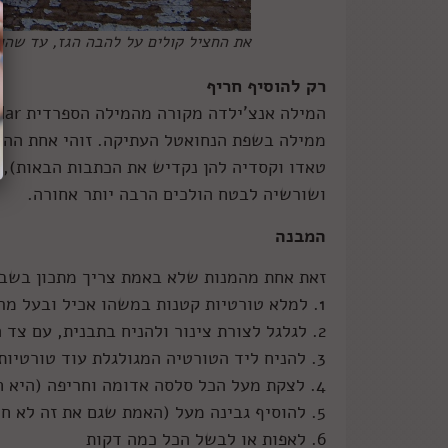
את החציל קולים על להבה הגז, עד שהוא
רק להוסיף חריף
ממילה בשפת הנחואטל העתיקה. זוהי אחת ההכנ
ושורשיה לבטח הולכים הרבה יותר אחורה.
המבנה
זאת אחת מהמנות שלא באמת צריך מתכון בשביל
1. למלא טורטיות קטנות במשהו אכיל ובעל מרקם.
2. לגלגל לצורת צינור ולהניח בתבנית, עם צד הסגירה כלפי מטה.
3. להניח ליד הטורטיה המגולגלת עוד טורטיות ממולאות ומגולגלות באותו אופן.
4. לצקת מעל הכל סלסה אדומה וחריפה (היא חייבה להיות חריפה, אחרת זו אינה אנצ'ילדה)
5. להוסיף גבינה מעל (האמת שגם את זה לא חייבים)
6. לאפות או לבשל הכל כמה דקות