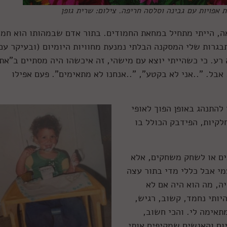
 אפויות עם גבינה וסלסה חריפה. צילום: שרית גופן
יל מחאה, הייתי מתחיל במחאת החמודים. בתור אדם שבמהותו הוא חמ
בגרות שלי המסקנה הבלתי נמנעת מחוויות היומיום (ובעיקר עם
 רע. כי כשהייתי יוצא עם מישהי, זה איכשהו היה מסתיים ב"את
 אבל. "..אני לא בקטע", "..אנחנו לא מתאימים". פעם אפילו
להתנהג באופן הפוך לאופי
לקיות, הפידבק הכולל בו
ים או לשחק משחקים, אלא
מי אבל כללי מדי בתור עצה
ה, מה הוא היה אם לא
יותי נחמד, קשוב, רגיש,
תאימה לי. והכי חשוב,
ום והאנשים שמקיפים אותי.