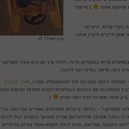
ו שיחקת אותה
) מישהי
ה בקלי קלות, היא לא
אתם חייבים להכין אותה.
נכון חמוד? D:
סעדת פויול במקסיקו סיטי, ללמד איך מכינים אוכל מקסיקני
יה כמה שיותר בסיסי וקל להכנה.
 מסלסה ירוקה ומגניבה ועד לגוואקמולה מגניב, ו
איך מכינים
כין המשלבות את ההכנות הבסיסיות למנות סופיות שבטוח תמצא
רק שמה שתכינו יהיה יותר טעים
).
וני מקסיקני' – כלומר צינורות ממולאים ואפויים עם רוטב וגבינ
 לו כתבה אחרת) שדורש זמן אפייה ממושך ובקלות יכול להיות
ות ורעננות מפליאה, והיא יכולה לתפוס אלפי צורות ומילויים