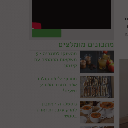
וד
קראו עוד »
ה
מתכונים מומלצים
מהשוקו לסנגריה • 5
משקאות מחממים עם
קינמון
מתכון: צ'יפס קולרבי
אפוי בתנור מפתיע
וטעים!
נוסטלגיה • מתכון
למרק עגבניות ואורז
בסמטי