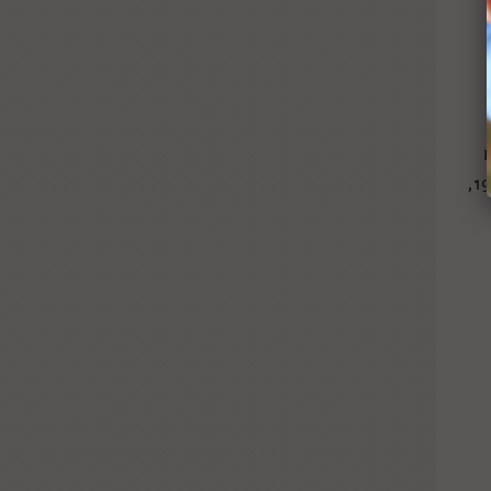
טאדו וקסדיה להן נקדיש את הכתבות הבאות), שאוזכרה לראשונה בספרי בישול מקסיקניים בראשית המאה ה-19,