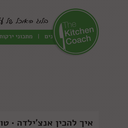
כל המתכונים
מתכוני ירקות
איך להכין אנצ'ילדה • טו