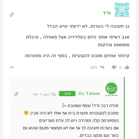
ורד
כן חשובה לי כשרות, לא ידעתי שיש הבדל
אגב ראיתי אותך היום בטלויזיה אצל פאוולה , קיבלת
מחמאות צודקות
קיוותי שתיתן מתכון לנקנקיות , בסוף זה היה פסטרמה
הגב
0
Oz Telem
מחבר
השב ל
ורד
תודה רבה ורד! שמח שאהבת =]
מתכון לנקנקיות תוצרת בית אף אחד לא היה מכין
הפסטרמה קלה ומהירה ויש לה עדת מעריצים
אם כשרות חשובה לך אז את לא תמצאי מקום שהוא גם
כשר וגם מנקה כבדים.