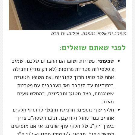
מעורב ירושלמי במחבת. צילום: עז תלם
לפני שאתם שואלים:
טבעוני
: פטריות וטופו הם החברים שלכם. שמים
2 סלסילות פטריות פרוסות (לא דק מדי) וחבילה
אחת של טופו חתוך לקוביות. את הטופו מטגנים
ביסודיות עד הזהבה ואז מערבבים עם פטריות
שטיגנתם, בצל מטוגן ותבלינים, בהחלט טעים
מאוד.
חלקי עוף נוספים: תרגישו חופשי להוסיף חלקים
אחרים כמו טחול וקורקבן. תזכרו שסה"כ צריך
בערך 1 ק"ג של חלקי עוף שונים. אז אם מוסיפים
למשל טחול, תביאו 1/4 קילו ממנו ו-1/4 ק"ג