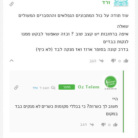
ורד
עוז תודה על כול המתכונים הנפלאים וההסברים המעולים
שאלה
איפה ברחובות יש קצב טוב ? וכזה שאפשר לבקש ממנו
לנקות כבדים
בדרכ קונה בסופר ארוז ואז מנקה לבד (לא כיף)
הגב
0
Oz Telem
מחבר
השב ל
ורד
היי
חשוב לך כשרות? כי בכללי מקומות כשרים לא מנקים כבד
במקום
הגב
0