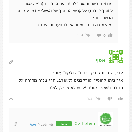
מבחינת כשרות אסור לחתוך את הכבדים (כפי שאסור
לחתוך לבבות) על קרשי החיתוך של האטליזים או עמדות
הבשר בסופר.
מי שמנקה כבד במקום אין לו תעודת כשרות
הגב
0
אסף
עוז, הזכרת קורקבנים ו"הדלקת" אותי…
איך ניתן להוסיף קורקבנים למעורב, הרי צליה מהירה על
מחבת תשאיר אותו פשוט לא אכיל, לא?
הגב
1
Oz Telem
מחבר
השב ל
אסף