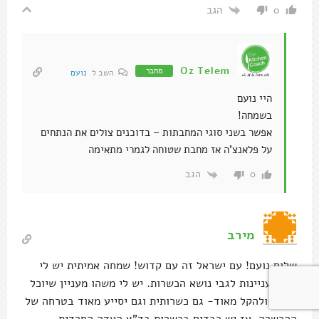
הגב
0
Oz Telem
מחבר
השב ל
נועם
היי נועם
בשמחה!
אפשר בשני סוגי המחבתות – בדוכנים צולים את הנתחים
על פלאנצ'ה אז מחבת שטוחה לגמרי מתאימה
הגב
0
מירב
שלום נועם! עם ישראל זה עם קדוש! שמחה אמיתית יש לי
מההתעניינות לגבי נושא הכשרות. יש לי משהו מעניין שיוכל
לסייע ולהקל מאוד- גם כשרותית וגם יסייע מאוד בטרחה של
ההכשרה. אז יש כבדים בכשרות בד"ץ העדה החרדית