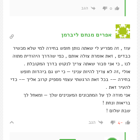
הגב
0
אפרים מנחם ליברמן
עוז , זה מפריע לי שאתה נותן חופש בחירה למי שלא מכשיר
כבדים , זאת אומרת צולה אותם , כפי שהדרך היהודית מתוה
לנו , כי אני סבור שאתה צריך לנקוט בדרך המקובלת .
אולי ,זה לא צריך להיות עניני — כי יש גם ביהדות חופש
בחירה —- בכל זאת הרגשתי עצמי מספיק קרוב אליך —- כדי
להעיר זאת .
אני מודה לך על המתכונים המענינים שלך — ומאחל לך
בריאות ונחת !
שבת שלום !
הגב
-4