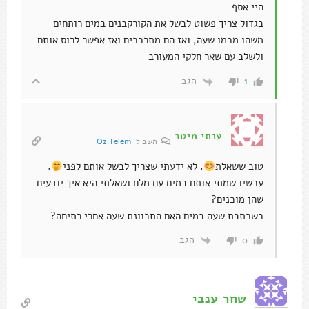
היי אסף
בגדול צריך פשוט לבשל את הקורקבנים במים רותחים
משהו מכמו שעה, ואז הם מתרככים ואז אפשר לרוס אותם
ולשלב עם שאר חלקי המעורב
הגב
1
ענתי מיטב
השב ל
Oz Telem
טוב ששאלת
. לא ידעתי שצריך לבשל אותם לפני
.
עכשיו שמתי אותם במים עם מלח ושאלתי היא איך יודעים
שהן מוכנים?
כשכתבת שעה במים האם התכוונת שעה אחרי רתיחה?
הגב
0
שחר ענבי