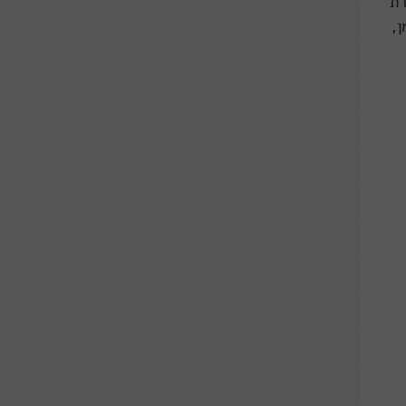
רת
ן,