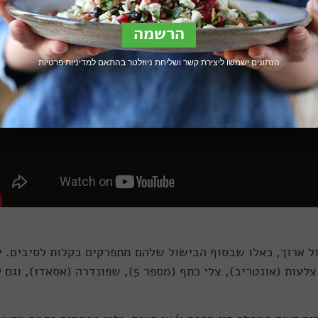
הנתונים ישמשו ליצירת קשר ושליחת ניוזלטר בהתאם ל
מדיניות פרטיות
ל ארוך, כאלו שבסוף הבישול שלהם מתפרקים בקלות לסיבים. י
מספר נתחים שמתאימים להכנה, וביניהם חזה, צלעות (אונטריב), צלי כתף (מספר 5), שפונדרה (אסאדו