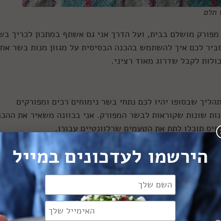
 תלם
מפורק מושלם בבית, ועל הדרך אני גם אשתף במתכון לכריך בש
אסביר לכם איך להשתמש בהכנה הבסיסית על מגוון מנות בשר אח
ולות לקבל שדרוג מאוד רציני.
הליך שבסופו יהיו לכם נתחי בשר נימוחים רכים ומפורקים
נות שונות שקוראות לבשר המפורק. אני בכוונה משאיר את ההכנ
סיס תוכלו לתת את הטעמים שרלוונטיים עבורו.
ורק הוא הכנה בסיסית, כמו שאתם למשל יכולים להכין פירה
הירשמו לעדכונים במייל
ו מעל פאי רועים, ככה אפשר להכין בשר מפורק נקי וכל פעם ל
ך