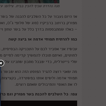
מנה נהדרת שכיף להכין בבית. צילום: עז
אז היום נעבור על כל השלבים להכנה של בשר 
מפורק ברוטב ברביקיו (סוג של סלופי ג'ו), ו
– כאלו שמתבססות בדרך כלל על בשר טחון ויכ
כמו להרתיח תפוחי אדמה או ביצה קשה
עכשיו אני אסביר לכם על הטכניקה הבסיסית, ת
לחוטים, ואיתם תוכלו להמשיך קדימה לסיים מ
שלי נייטרלית, כדי שבכל מתכון שתכינו על הב
מה שאני רוצה להגיד הפוסט הזה הוא שבשר מפ
תפוחי אדמה ולשים אותו בפשטידה, בקציצות א
לו את האופי והתיבולים שאתם רוצים.
צפו: כל השלבים להכנת בשר מפורק וגם כרי