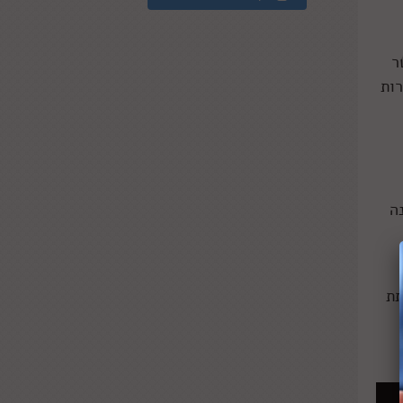
ר
רות
ה
תת