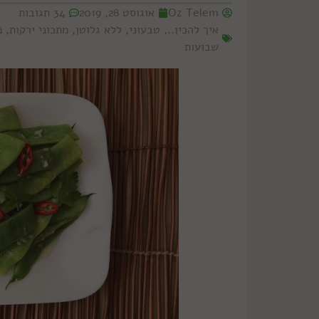
Oz Telem
אוגוסט 28, 2019
34 תגובות
איך להכין..
,
טבעוני
,
ללא גלוטן
,
מתכוני ירקות
,
מ
שבועות