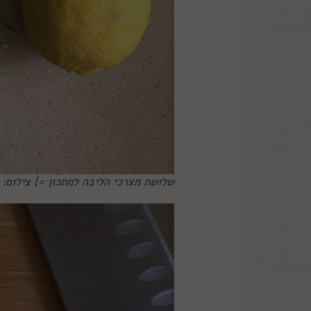
שלושת מצרכי הליבה למתכון =] צילום: 