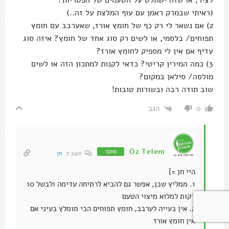
(ראיתי שבמרק ראמן עם עוף המלצת על זה..)
2) אם נשאר לי רק כף של חומץ אורז, שאערבב עם חומץ
תפוחים/ בלסמי, או לשים רק סוג אחד של חומץ? איזה סוג
עדיף אם אין לי מספיק לחומץ אורז?
3) כמה המירין קריטי? כדאי לקנות למתכון הזה או לשים
מולסה/ סילאן במקום?
שוב תודה רבה ובשורות טובות!
הגב
0
Oz Telem
מחבר
השב ל
חן
היי חן =]
1. ממליץ שכן, אפשר גם להביא לרתיחה עדימה ולבשל 10
דקות למלוא מיצוי הטעם
2. אין בעייה לערבב, חומץ תפוחים הכי מומלץ בעיני אם
אין חומץ אורז