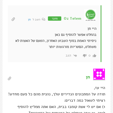
Oz Telem
מחבר
השב ל
חן
היי חן
בהחלט אפשר להוסיף גם כאן
ניסיתי האמת בסוף השבוע האחרון, הטעם של האצות לא
משתלט, הםטריות מורגשות יותר
הגב
0
חן
היי עז,
תודה על המתכונים הנדירים שלך, נהנית מהם כל פעם מחדש!
רציתי לשאול כמה דברים:
1) אם יש לי אצת קומבו בבית, האם אתה ממליץ להוסיף
לציר, או שזה ישתלט על הטעמים של הפטריות?