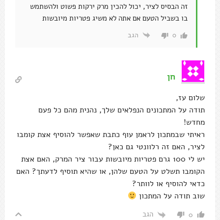
זה הבסיס לציר, יכול להכין מרק ירקות פשוט ולהשתמש
בו בשביל הטעם אם אתה לא משיג פטריות מיובשות
הגב
0
חן
שלום עז,
תודה על המתכונים הנפלאים שלך, נהנית מהם כל פעם
מחדש!
ראיתי שבמתכון לראמן עוף כתבת שאפשר להוסיף אצת קומבו
לציר, האם זה רלוונטי גם כאן?
יש לי 100 גרם פטריות מיובשות עבור ציר המרק, האם אצת
הקומבו תשלט על הטעם שלהן, או שהיא תוסיף לדעתך? האם
כדאי להוסיף או לוותר?
שוב תודה על המתכון
הגב
0