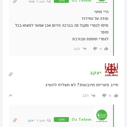
Oz Telem
מחבר
השב ל
מוטי
היי מוטי
תודה על החידוד
מיסו לגמרי מקבל פה בברכה והיום אכן אפשר למצוא בכל
סופר
לגמרי תוספת מבורכת
הגב
0
יעקב
חייב פטריות מיובשות? לא מצליח להשיג
הגב
0
Oz Telem
מחבר
השב ל
יעקב