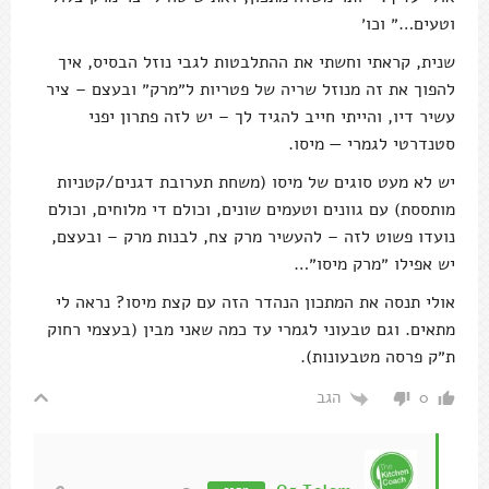
וטעים…״ וכו׳
שנית, קראתי וחשתי את ההתלבטות לגבי נוזל הבסיס, איך
להפוך את זה מנוזל שריה של פטריות ל״מרק״ ובעצם – ציר
עשיר דיו, והייתי חייב להגיד לך – יש לזה פתרון יפני
סטנדרטי לגמרי — מיסו.
יש לא מעט סוגים של מיסו (משחת תערובת דגנים/קטניות
מותססת) עם גוונים וטעמים שונים, וכולם די מלוחים, וכולם
נועדו פשוט לזה – להעשיר מרק צח, לבנות מרק – ובעצם,
יש אפילו ״מרק מיסו״…
אולי תנסה את המתכון הנהדר הזה עם קצת מיסו? נראה לי
מתאים. וגם טבעוני לגמרי עד כמה שאני מבין (בעצמי רחוק
ת״ק פרסה מטבעונות).
הגב
0