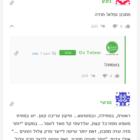
נטע
מתכון נפלא! תודה
הגב
0
Oz Telem
מחבר
השב ל
נטע
בשמחה!
הגב
0
מוטי
ראשית, במחילה, ובמטוטא… תיקון עריכה קטן. יש בפתיח
משפט מסורבל קצת, שלדעתי קל מאד לשפר… במקום ״יותר
מזה שזה מתכון, זאת יותר שיטה לייצר מרק צלול וטעים …״
אולי עדיף: ״יותר משזה מתכון, זאת שיטה לייצר מרק צלול