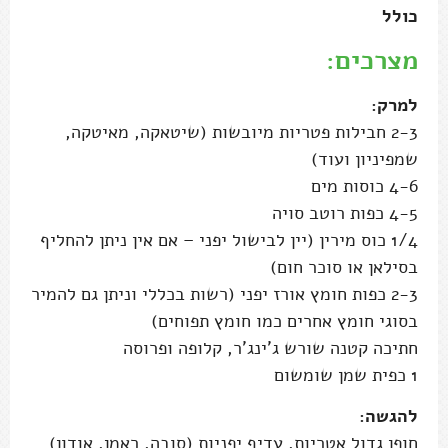
כולל
מצרכים:
למרק:
2-3 חבילות פטריות מיובשות (שיטאקה, מאיטקה,
שמפיניון ועוד)
4-6 כוסות מים
4-5 כפות רוטב סויה
1/4 כוס מירין (יין לבישול יפני – אם אין ניתן להחליף
בסילאן או סוכר חום)
2-3 כפות חומץ אורז יפני (רשות בכללי וניתן גם להמיר
בסוגי חומץ אחרים כמו חומץ תפוחים)
חתיכה קטנה שורש ג'ינג'ר, קלופה ופרוסה
1 כפית שמן שומשום
להגשה:
חופן גדול אטריות, עדיף יפניות (סובה, ראמן, אודון)