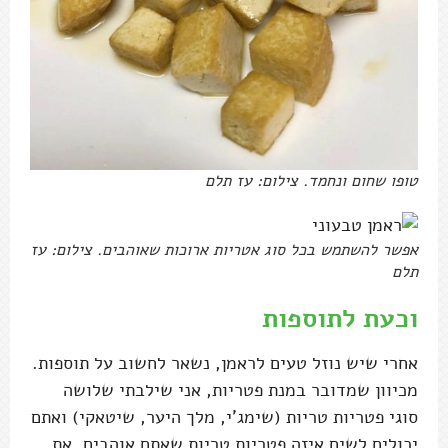
טופו שחום ונחמד. צילום: עז תלם
אפשר להשתמש בכל סוג אטריות ארוכות שאוהבים. צילום: עז
תלם
וכעת לתוספות
אחרי שיש נוזל טעים לראמן, נשאר לחשוב על תוספות.
מכיוון שמדובר במנת פטריות, אני שילבתי שלושה
סוגי פטריות טריות (שימג'י, מלך היער, שיטאקי) ואתם
יכולים לשים איזה פטריות טריות שאתם אוהבים. את