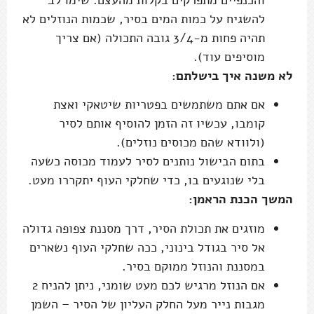
והכנפיים מתפרקים בקלות מהעצם. שימו לב
להשגיח על כמות המים בסיר, שכמות הנוזלים לא
תהיה פחות מ-3/4 גובה התכולה (אם צריך
מוסיפים עוד).
לא משנה איך בישלתם:
אם אתם משתמשים בפטריות שיטאקי ואצת
קומבו, עכשיו זה הזמן להוסיף אותם לסיר
(ולוודא שהם מכוסים נוזלים).
בתום הבישול נותנים לסיר לעמוד מכוסה כשעה
בלי שנוגעים בו, כדי שחלקי העוף יתקררו מעט.
המשך הכנת הראמן:
מוזגים את תכולת הסיר, דרך מסננת צפופה גדולה
אל סיר בגודל בינוני, ככה שחלקי העוף נשארים
במסננת והנוזל ממוקם בסיר.
אם הנוזל מרגיש לכם מעט שומני, ניתן להניח 2
מגבות נייר מעל החלק העליון של הסיר – השמן