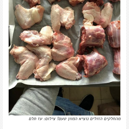
מהחלקים הזולים נוציא המוון טעם! צילום: עז תלם