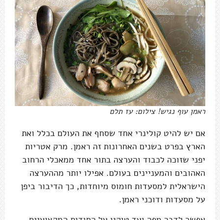
ראמן עוף נגיש! צילום: עז תלם
אם יש להיט קולינרי אחד שסחף את העולם בכלל ואת
הארץ בפרט בשנים האחרונות זה ראמן. מרק אטריות
יפני שזוכה לכבוד והערצה בתור אחד ממאכלי הרחוב
האהובים והמעניינים בעולם. אפילו יותר מההערצה
הישראלית למסעדות חומוס מיוחדות, כך הדיבור ביפן
על מסעדות ודוכני ראמן.
אפשר לדבר מפה ועד טוקיו על הסודות המקצועיים,