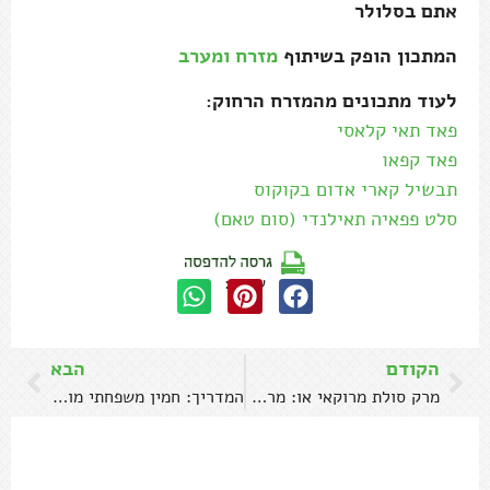
אתם בסלולר
המתכון הופק בשיתוף
מזרח ומערב
לעוד מתכונים מהמזרח הרחוק:
פאד תאי קלאסי
פאד קפאו
תבשיל קארי אדום בקוקוס
סלט פפאיה תאילנדי (סום טאם)
שתפו:
הקודם
הבא
מרק סולת מרוקאי או: מרק חשו
המדריך: חמין משפחתי מושלם בחצי שעה עבודה