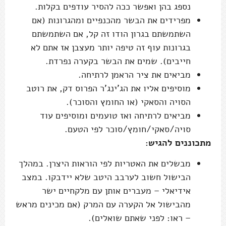
נספג בהן ואפשר ככה להסיר עודפים בקלות.
מפרידים את הבשר מהכנפיים ומהגרונות (אם
השתמשתם בגרון הודו זה קל, אם השתמשתם
בגרונות עוף זה טיפה יותר מעצבן אז אתם לא
חייבים). שמים את הבשר בקערה נפרדת.
מביאים את ציר הראמן לרתיחה.
מוסיפים אליו את הג'ינג'ר הפרוס דק, את רוטב
הסויה והסאקי (או החומץ והסוכר).
מביאים לרתיחה ואז טועמים ומוסיפים עוד
סויה/סאקי/חומץ/סוכר לפי הטעם.
מתכוננים להגיש:
מבשלים את האטריות לפי הוראות היצרן. במהלך
הבישול חשוב לערבב היטב שלא יידבקו. במצב
אידיאלי – מעברים אותן עם מלקחיים ישר
מהבישול אל הקערה עם המרק (אם מכינים מראש
– ראו: לפני שאתם שואלים).