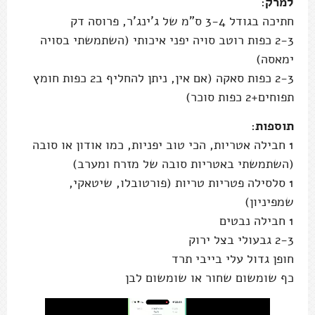
למרק
:
חתיכה בגודל 3-4 ס"מ של ג'ינג'ר, פרוסה דק
2-3 כפות רוטב סויה יפני איכותי (השתמשתי בסויה
ימאסה)
2-3 כפות סאקה (אם אין, ניתן להחליף ב2 כפות חומץ
תפוחים+2 כפות סוכר)
תוספות
:
1 חבילה אטריות, הכי טוב יפניות, כמו אודון או סובה
(השתמשתי באטריות סובה של מזרח ומערב)
1 סלסילה פטריות טריות (פורטובלו, שיטאקי,
שמפיניון)
1 חבילה נבטים
2-3 גבעולי בצל ירוק
חופן גדול עלי בייבי תרד
כף שומשום שחור או שומשום לבן