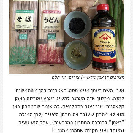
מצרכים לראמן נגיש =] צילום: עז תלם
אגב, השם ראמן מגיע מסוג האטריות בהן משתמשים
למנה. מכיוון שזה מאתגר להשיג בארץ אטריות ראמן
קלאסיות, אני נעזר בתחליפים. זה אומר שהמתכון כאן
הוא לא מתכון שעובר את מבחן היפנים (לכן המילה
"ראמן" בכותרת המתכון במרכאות), אבל הוא טעים
ומיוחד ואני מקווה שתהנו ממנו =]