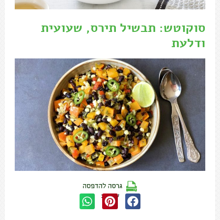
סוקוטש: תבשיל תירס, שעועית
ודלעת
שתפו: