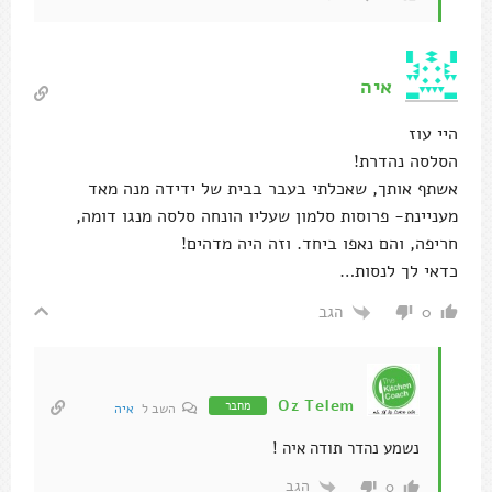
איה
היי עוז
הסלסה נהדרת!
אשתף אותך, שאכלתי בעבר בבית של ידידה מנה מאד
מעניינת- פרוסות סלמון שעליו הונחה סלסה מנגו דומה,
חריפה, והם נאפו ביחד. וזה היה מדהים!
כדאי לך לנסות…
הגב
0
Oz Telem
מחבר
השב ל
איה
נשמע נהדר תודה איה !
הגב
0