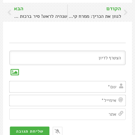
הקודם
הבא
לגוון את הכריך: ממרח קישואים ואגוזי מלך
שנהיה לראש! סיר ברכות לראש השנה
שם*
אימיי
אתר