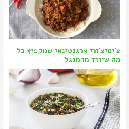
צ'ימיצ'ורי ארגנטינאי שמקפיץ כל
מה שיורד מהמנגל