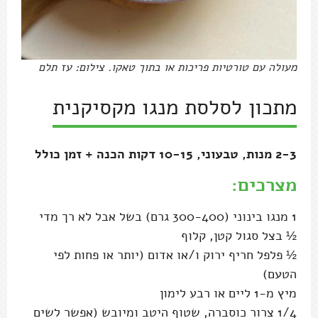
מעולה עם טורטיות פריכות או בתוך טאקו. צילום: עז תלם
מתכון לסלסת מנגו מקסיקנית
2-3 מנות, טבעוני, 10-15 דקות הכנה + זמן כולל
מצרכים:
1 מנגו בינוני (300-400 גרם) בשל אבל לא רך מדי
½ בצל סגול קטן, קלוף
½ פלפל חריף ירוק ו/או אדום (יותר או פחות לפי
הטעם)
מיץ מ-1 ליים או רבע לימון
1/4 צרור כוסברה, שטוף היטב ומיובש (אפשר לשים