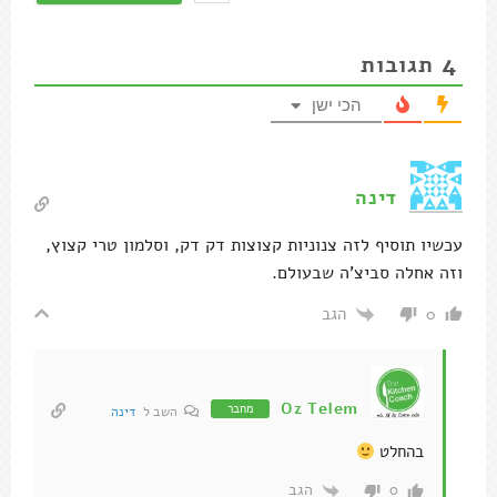
4
תגובות
הכי ישן
דינה
עכשיו תוסיף לזה צנוניות קצוצות דק דק, וסלמון טרי קצוץ,
וזה אחלה סביצ'ה שבעולם.
הגב
0
Oz Telem
מחבר
השב ל
דינה
בהחלט
הגב
0