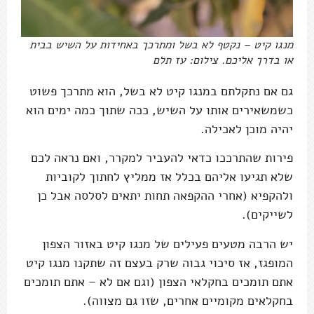
מנגו קיט – נקטף לא בשל ומתרכך באחידות על השיש בבית
או בדרך אליכם. צילום: עז תלם
גם אם נתקלתם במנגו קיט לא בשל, הוא מתרכך פשוט
כשמשאירים אותו על השיש, ככה שתוך כמה ימים הוא
יהיה מוכן לאכילה.
פירות שהתרככו כדאי להעביר למקרר, ואם נראה לכם
שלא תגיעו אליהם בכלל אז ממליץ לחתוך לקוביות
ולהקפיא (אחרי ההקפאה תחות יתאים לסלסה אבל כן
לשייקים).
יש הרבה מטעים פעילים של מנגו קיט באזור הצפון
המופגז, אז סיכוי גבוה שרק בעצם זה שתקנו מנגו קיט
אתם תומכים בחקלאי הצפון (וגם אם לא – אתם תומכים
בחקלאים מקומיים אחרים, שזו גם מצווה).