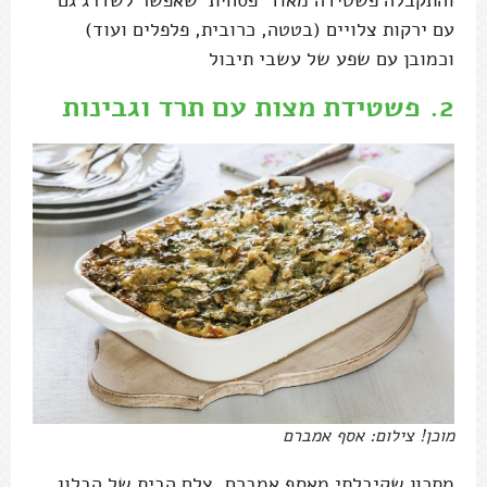
והתקבלה פשטידה מאוד 'פסחית' שאפשר לשדרג גם
עם ירקות צלויים (בטטה, כרובית, פלפלים ועוד)
וכמובן עם שפע של עשבי תיבול
2.
פשטידת מצות עם תרד וגבינות
מוכן! צילום: אסף אמברם
מתכון שקיבלתי מאסף אמברם, צלם הבית של הבלוג.