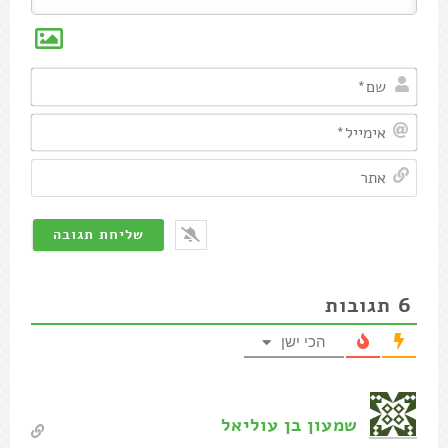
שם*
אימיי
אתר
6
תגובות
הכי ישן
שמעון בן עוליאל