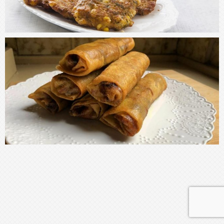
עקבו אחרי באינסטגרם
TheKitchenCoach מוקדש לכל אלו מכם שצמאים לידע
קולינרי, ורוצים להבין למה ואיך מתכונים עובדים.
מתכונים
תפריט כללי
כל המתכונים
ראשי