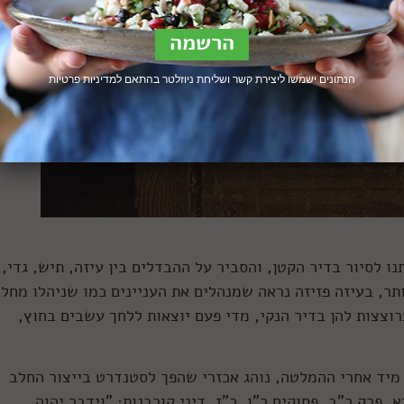
הנתונים ישמשו ליצירת קשר ושליחת ניוזלטר בהתאם ל
מדיניות פרטיות
נו לסיור בדיר הקטן, והסביר על ההבדלים בין עיזה, תיש, גדי,
ותר, בעיזה פזיזה נראה שמנהלים את העניינים כמו שניהלו מחל
וצצות להן בדיר הנקי, מדי פעם יוצאות ללחך עשבים בחוץ,
 מיד אחרי ההמלטה, נוהג אכזרי שהפך לסטנדרט בייצור החלב
, פרק כ"ב, פסוקים כ"ו, כ"ז. דיני קורבנות: "וידבר יהוה,