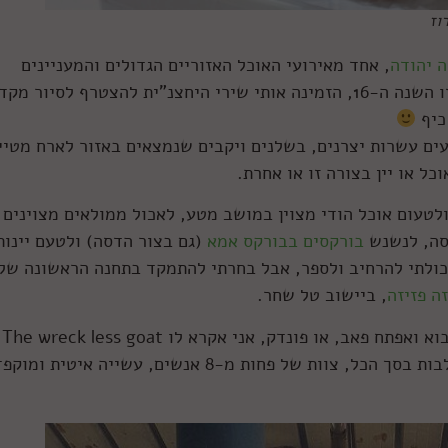
וז
 יהודה
, אחד מאירועי האוכל האזוריים הגדולים והמעניינים
שקורים בארצנו. לקראת הפסטיבל, שמתקיים זו השנה ה-16, הזמינה אותי שירי היחצנ"ית להצטרף לסיור מ
 כיף
אירועים, שיימשכו עד ה-11/6, מציעים עשרות יצרנים, בשלנים ויקבים שנמצאים באזור לארח מט
כל או יין בצורה זו או אחרת.
ולטעום אוכל הודי מצוין במושב מטע, לאכול ממולאים מצוינים
דסה, לנשנש
בורקסים בבורקס אמא
(גם בצור הדסה) ולטעם יינות
יכולתי להרחיב ולספר, אבל בחרתי להתמקד בתחנה הראשונה שלנ
ה פזיזה
, ביישוב טל שחר.
קודם כל, 
מחלבה משפחתית קטנה מאוד, עם 35 עזים חולבות בסך הכל, צוות של פחות מ-8 אנשים, עשייה איטית 