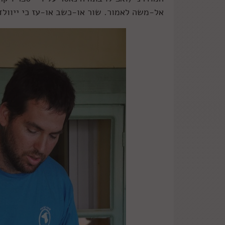
אל-משה לאמור. שור או-כשב או-עז כי ייוולד,