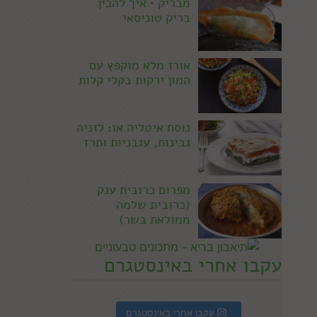
מבריק • איך להכין
בריק טוניסאי
אורז מלא מוקפץ עם
המון ירקות בקלי קלות
נוסח איטליה או: לזניה
גבינות, עגבניות ותרד
מפרום כרובית ענק
(כרובית שלמה
ממולאת בשר)
עקבו אחרי באינסטגרם
עקבו אחרי באינסטגרם