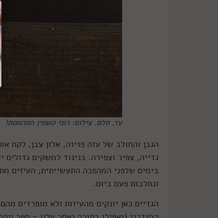
עז, תלם. צילום: רוני קשמין המהממת!
הגבן והחולב של עזה פזיזה, אלון צבן, לקח אות
גדייה, צפיר וצפירה. בניגוד למשקים גדולים י
בימים שלפני המהפכה התעשייתית; העיזים מתר
ונחלבות פעם ביום.
הגדיים כאן יונקים מהעיזות ולא מופרדים מהם
המודרני (ואפילו בתורה נאסר עליו – ספר ויקרא