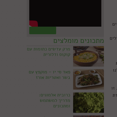
קדים
קראו עוד »
יילים
מתכונים מומלצים
מרק עדשים כתומות עם
קוקוס ודלורית
ו
פאד סי יו – מוקפץ עם
בשר ואטריות אורז
אציין שאני מת על השם, ושאם יום יבוא ואפתח פאב, או פונדק, אני אקרא לו The wreck less goat. זו
כרובית אלמוגים:
ומוקפדת
מדריך למשתמש
ומתכונים