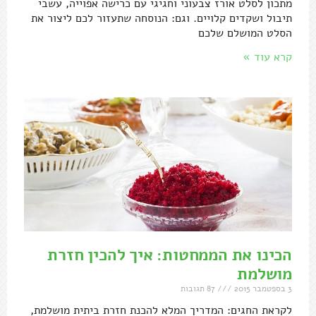
מתכון לסלט אורז צבעוני וחגיגי עם כרישה אפוייה, עשבי
תיבול ושקדים קלויים. וגם: הנוסחה שתעזור לכם ליצור את
הסלט המושלם שלכם
קרא עוד »
הכינו את הממחטות: איך להכין חזרת
מושלמת
3 בספטמבר 2015
87 תגובות
לקראת החגים: המדריך המלא להכנת חזרת ביתית מושלמת,