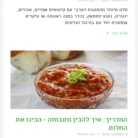
סלט מיוחד מהמטבח הערבי עם קישואים אפויים, אגוזים,
יוגורט, נענע וסומאק. נהדר כמנה ראשונה או עיקרית
צמחונית יחד עם בורגול ועדשים
קרא עוד »
המדריך: איך להכין מטבוחה • הכינו את
החלות
9 בספטמבר 2015
172 תגובות