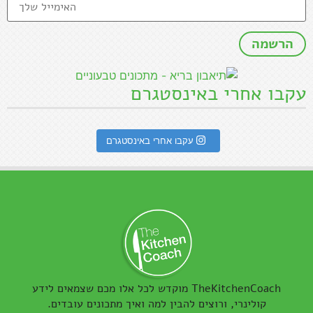
עקבו אחרי באינסטגרם
עקבו אחרי באינסטגרם
TheKitchenCoach מוקדש לכל אלו מכם שצמאים לידע
קולינרי, ורוצים להבין למה ואיך מתכונים עובדים.