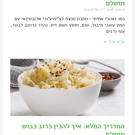
מושלם
3 במאי 2016
82 תגובות
כמו גאוצ'ו אמיתי • מתכון מנצח לצ'ימיצ'ורי ארגנטינאי עם
המון עשבי תיבול, שום, חומץ ושמן זית. נהדר כרוטב לבשר,
עוף ודגים
קרא עוד »
המדריך המלא: איך להכין כרוב כבוש
מושלם