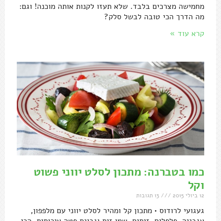
מחמישה מצרכים בלבד. שלא תעזו לקנות אותה מוכנה! וגם:
מה הדרך הכי טובה לבשל סלק?
קרא עוד »
כמו בטברנה: מתכון לסלט יווני פשוט
וקל
12 ביולי 2015
13 תגובות
געגועי לרודוס • מתכון קל ומהיר לסלט יווני עם מלפפון,
עגבניה, פלפלים, זיתים, שמן זית וגבינת פטה איכותית. הכי