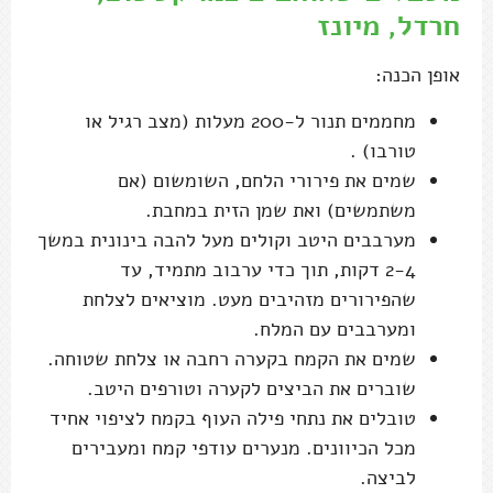
שמים את הקמח בקערה רחבה או צלחת שטוחה.
שוברים את הביצים לקערה וטורפים היטב.
טובלים את נתחי פילה העוף בקמח לציפוי אחיד
מכל הכיוונים. מנערים עודפי קמח ומעבירים
לביצה.
טובלים בביצה מכל הכיוונים ומעבירים לפירורי
הלחם לציפוי מכל הכיוונים. מומלץ להיעזר
במלקחיים לציפוי נקי.
משמנים תבנית עם נייר אפייה ומעל מניחים את
השניצלונים בשכבה אחת. מזלפים עוד שמן זית
מעל אם רוצים.
אופים במשך 8-12 דקות (200 מעלות), עד
שפירורי הלחם מזהיבים עוד טיפה וחזה העוף
מבושל לחלוטין.
מוציאים ומגישים מיד, יחד עם רטבים שאוהבים.
נשמרים במקרר 4-5 ימים, ניתן להקפיא 3-4
חודשים.