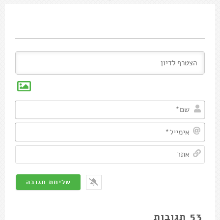
53
תגובות
הכי ישן
אוסקר
אני אופה שניצלים כבר שנים . חותך לבד וברור שלא דופק .
השיטה שלי היתה אפייה 8 דקות צד אחד 4 דקות צד שני כי
החלק שנוגע בנייר אפיה נהיה לח . ובתום הזמן מוציא לרשת
. משתמש בחזה עוף רגיל והוא הוא לא מתייבש לי . החיתוך
בדכ מצד אחד של הפרפר 3-4 שניצילים .
לגביי קליית הפירורי לחם .קניתי את הפטנטט בהחלט אבדוק
.