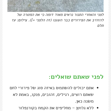
לפני והאחרי התנור נראים מאוד דומה כי את המטרה של
להזהיב את הפירורים כבר השגנו (זה הלפני =]). צילום: עז
תלם
לפני שאתם שואלים:
אתם יכולים להשתמש באיזה סוג של פירורי לחם
שאתם רוצים, רגילים, זהובים, פנקו, באמת לא
משנה כאן.
ללא גלוטן – מחליפים את הקמח בקורנפלור
ומכינים פירורי קורנפלקס (טוחנים חופן פתיתים
במעבד מזון) ממותג שכתוב שהוא ללא גלוטן (או
קונים פירורי לחם מתאימים).
בפסח: מחליפים בקמח מצה (הכי טוב מצה
שטחנתם בעצמכם לפירורים גסים או פירורי
קורנפלקס כפי שמוסבר טיפ מעל.