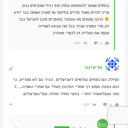
ומה שנפלאעוד יותר- בחצי מחיר מחזה עוף/שניצלים.
הגב
0
Oz Telem
מחבר
השב ל
מרטינה
לגמרי, הרבה אנשים מפספסים אותם
הגב
0
נילי
ברוך שובך
התגעגענו..
הגב
0