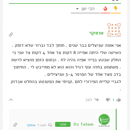
הגב
1
Oz Telem
מחבר
השב ל
אוסקר
בהחלט אפשר להשתמש בחזה עוף רגיל שפורסים נכון
צריך להיות מאוד מדויק בחיתוך אז מצוין שאתה כבר יודע
הרבה פעמים מה שנמכר בסופרים מוכן לשניצל כבר
דק מדי ומקרה אבוד בכל מה שנוגע לאפייה
תנסה את הקלייה זה לגמרי משדרג
הגב
0
מרטינה
הפילה הם נתחים נפלאים לשניצלים. הגיד גם לא מפריע, כי
הוא נעשה ממש רך אחרי הטיגון (אולי גם אחרי האפיה….).