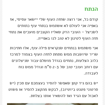
הנתח
קודם כל, אני רוצה שחזה העוף שלי יישאר עסיסי, אז
באפיה אני לעולם לא אשתמש בנתחי עוף כתותים
לשניצל – העובי הדק שאליו הקצבים מועכים את נתחי
חזה העוף לטיגון לא טוב לנו באפייה.
אני משתמש בנתחים שנקראים פילה עוף, אלו חתיכות
שריר שיושבות ממש מתחת לחזה העוף בצמוד למרכז
כלוב הצלעות, נתחים בגודל מושלם עבור שניצלונים
עם רוחב ועובי טוב של 2-3 ס"מ וגודל ממש נוח
לעבודה.
יש בהם גיד קטן שאפשר להסיר בעצמכם עם סכין (יש
סרטוני פטנט ביוטיוב), לבקש מהקצב להסיר או פשוט
לאכול עם הגיד ואז להשאיר אותו בצלחת.