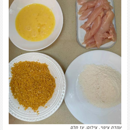
עמדת ציפוי. צילום: עז תלם