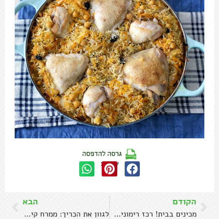
שתפו:
הקודם
הבא
מכינים בבית! רכז רימונים טבעי נהדר
לגוון את הכריך: ממרח קישואים ואגוזי מלך
שם*
אימיי
אתר