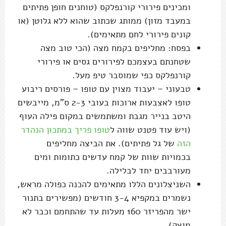
טבעוני – יעבוד מצוין עם טופו – פורסים ריבוע
טופו לאצבעות ארוכות בעובי 2-3 ס"מ, מייבשים
היטב בנייר מגבת ומשתמשים במקום פילה העוף
(ויש עוד פטנט שווה ל
טופו פריך במתכון הנהדר
הזה
של גל פתיתים). את הביצה מחליפים
בכמויות שוות של קמח עדשים כתומות ומים
מעורבבים יחד לבלילה.
השניצלונים הללו מתאימים להכנה כפולה מראש,
נשמרים במקפיא 3-4 חודשים (מפשירים בתנור
ישר מהפריזר 160 מעלות עד שהתחמם וכבר לא
מוצק)
אפשר לשדרג את הציפוי (את פירורי הלחם) עם
אורגנו מיובש, שבב צ'ילי, שקדים פרוסים
קלויים, זרעי חרדל ועוד.