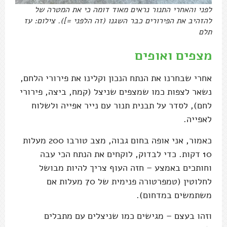
לפני והאחרי התנור נראים מאוד דומה כי את המטרה של
להזהיב את הפירורים כבר השגנו (זה הלפני =]). צילום: עז
תלם
מצפים ואופים
אחרי שבחרנו את הנתח הנכון וקלינו את פירורי הלחם,
נשאר לצפות כמו שמצפים שניצל (קמח, ביצה, פירורי
לחם), לסדר על תבנית תנור עם נייר אפייה ולשלוח
לאפייה.
כאמור, אני אופה בחום גבוה, מצב טורבו 200 מעלות
10 דקות. כדי לבדוק, לוקחים את הנתח הכי עבה
וחותכים באמצע – חזה העוף צריך להיות מבושל
לחלוטין (טמפרטורה פנימית של 70 מעלות אם
משתמשים במדחום).
וזהו בעצם – מגישים כמו שניצלים עם מתבלים