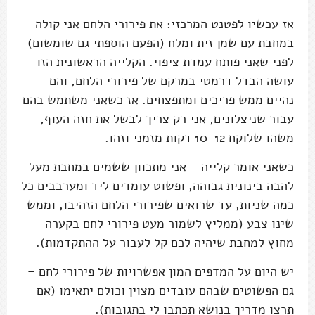
אז עכשיו לפטנט המרכזי: את פירורי הלחם אני קולה
במחבת עם שמן זית ומלח (הפעם הוספתי גם שומשום)
לפני שאני פותח עמדת ציפוי. הקלייה הראשונית הזו
עושה הבדל דרמטי במרקם של פירורי הלחם, והם
נהיים ממש פריכים ומתפצחים. אז כשאני משתמש בהם
עבור שניצלונים, אני רק צריך לבשל את חזה העוף,
משהו שלוקח 10-12 דקות מזמני וזהו.
כשאני אומר קלייה – אני מתכוון ששמים במחבת מעל
להבה בינונית גבוהה, ופשוט עומדים ליד ומערבבים כל
כמה שניות, עד שרואים שפירורי הלחם הזהיבו, וממש
שינו צבע (ממליץ לשמור מעט פירורי לחם בקערה
מחוץ למחבת שיהיה לכם קל לעבור על ההתקדמות).
יש היום על המדפים המון אפשרויות של פירורי לחם –
גם הפשוטים שבהם עובדים מצוין וכולם יתאימו (אם
תרצו מדריך בנושא תכתבו לי בתגובות).