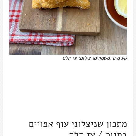
טעימים ומשמחים! צילום: עז תלם
מתכון שניצלוני עוף אפויים
בתנור / עז תלם
4 מנות, בשרי, 15-20 דקות עבודה, 30 דקות זמן
כולל
מצרכים:
600 גרם נתחי פילה עוף (מבקשים מהקצב)
1-4 כפות שמן זית (או יותר)
1 כוס פירורי לחם
כפית מלח דק
2 כפות שומשום (רשות)
1 כוס קמח לבן (אפשר גם מלא)