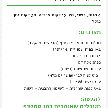
1-2 ביצים M או L
3-4 כפות שמן זית – לשימון התבנית – רשות
להגשה:
מטבלים שאוהבים כמו קטשופ,
חרדל, מיונז
אופן הכנה:
מחממים תנור ל-200 מעלות (מצב רגיל או
טורבו) .
שמים את פירורי הלחם, השומשום (אם
משתמשים) ואת שמן הזית במחבת.
מערבבים היטב וקולים מעל להבה בינונית במשך
2-4 דקות, תוך כדי ערבוב מתמיד, עד
שהפירורים מזהיבים מעט. מוציאים לצלחת
ומערבבים עם המלח.